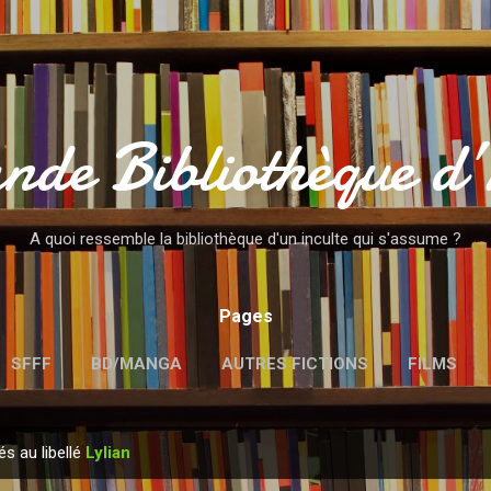
Accéder au contenu principal
nde Bibliothèque d
A quoi ressemble la bibliothèque d'un inculte qui s'assume ?
Pages
SFFF
BD/MANGA
AUTRES FICTIONS
FILMS
MENTIONS LÉGALES
és au libellé
Lylian