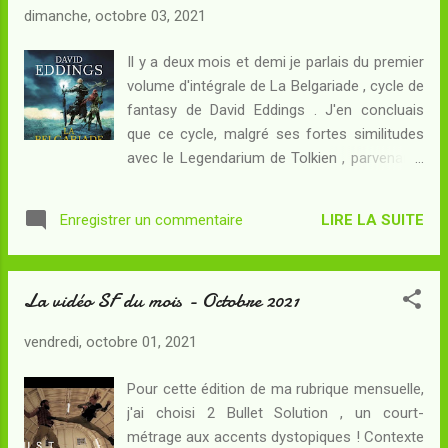
dimanche, octobre 03, 2021
courant du flux du Nil : pour les prêtres
d'Abydos et de Philaé qui les ont missionnés,
Il y a deux mois et demi je parlais du premier
il s'agit de dénicher les ossements géants du
volume d'intégrale de La Belgariade , cycle de
dieu Osiris afin de renforcer le succès du
fantasy de David Eddings . J'en concluais
culte immémorial que les Egyptiens lui livrent.
que ce cycle, malgré ses fortes similitudes
Mais pour Alix et Enak, cette aventure est le
avec le Legendarium de Tolkien , parvenait à
prologue d'une autre bien plus extraordinaire
trouver son intérêt propre et à captiver son
encore : il paraît qu'aux sources du Nil se
lecteur - même si mon appréciation
trouve une porte vers la mythique Atlantide...
LIRE LA SUITE
Enregistrer un commentaire
personnelle de ce texte, et la trace
Là où, peut-être, existe le...
rémanente qu'il devait laisser dans mon
esprit, auraient été meilleures si je l'avais lu à
La vidéo SF du mois - Octobre 2021
l'adolescence. Le cycle se conclut dans ce
deuxième volume d'intégrale, que j'ai lu à
vendredi, octobre 01, 2021
nouveau par étapes mais cette fois-ci
entrecoupées par la reprise du travail dans
Pour cette édition de ma rubrique mensuelle,
un contexte encore un peu particulier...
j'ai choisi 2 Bullet Solution , un court-
Résumé : Belgarath et sa petite troupe ont
métrage aux accents dystopiques ! Contexte
réussi à voler l'Orbe d'Aldur aux adorateurs