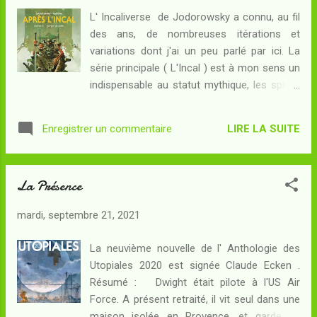
Glencoe . Le premier chapeau de Thomas C.
L' Incaliverse de Jodorowsky a connu, au fil
Durand . The agony in the ecstasy de Sara
des ans, de nombreuses itérations et
Doke . La mémoire de l'univers de Nicolas
variations dont j'ai un peu parlé par ici. La
Martin . Sommes-nous pieuvres ou vampires
série principale ( L'Incal ) est à mon sens un
? de Ïan Larue . T.H.R.A.C.E.S. de Christophe
indispensable au statut mythique, les spins-
Dougnac . Te retrouver de Joëlle Wintrebert .
off autour des Méta-barons ne le sont pas,
Les cinq marques de Baptiste Beaulieu . La
et celui des Technopères ne l'est qu'en
présence de Claude Ecken . Quel genre de
LIRE LA SUITE
Enregistrer un commentaire
partie. J'ai eu l'occasion de parler il y a
rapport nous est offert par cette A...
quelques années de Final Incal , un projet
cherchant à conclure une série entamée par
La Présence
les compères Jodo & Moebius mais jamais
terminée : le tome 2 dessiné par Ladrönn
mardi, septembre 21, 2021
cherchait à prolonger le reboot amorcé par
Après l'Incal . Cette publication à l'histoire
La neuvième nouvelle de l' Anthologie des
compliquée a pris fin il y a quelques années,
Utopiales 2020 est signée Claude Ecken .
grâce à un tome 3 toujours signé Ladrönn et
Résumé : Dwight était pilote à l'US Air
intitulé Gorgo-le-sale ; sans doute afin de ne
Force. A présent retraité, il vit seul dans une
pas perturber les lecteurs ayant commencé
maison isolée en Provence, et garde un