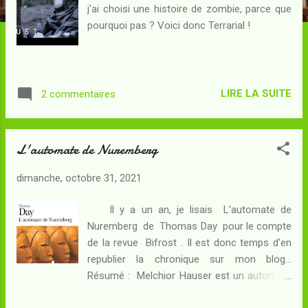
c
j'ai choisi une histoire de zombie, parce que
l
pourquoi pas ? Voici donc Terrarial !
e
s
LIRE LA SUITE
2 commentaires
L'automate de Nuremberg
dimanche, octobre 31, 2021
Il y a un an, je lisais L'automate de
Nuremberg de Thomas Day pour le compte
de la revue Bifrost . Il est donc temps d'en
republier la chronique sur mon blog...
Résumé : Melchior Hauser est un automate
joueur d’échecs. Bien que construit à