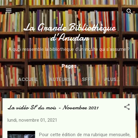
Accéder au contenu principal
La Grande Bibliothèque
d’Anudar
A quoi ressemble la bibliothèque d'un inculte qui s'assume ?
Pages
ACCUEIL
AUTEURS
SFFF
PLUS…
La vidéo SF du mois - Novembre 2021
A
r
lundi, novembre 01, 2021
t
i
Pour cette édition de ma rubrique mensuelle,