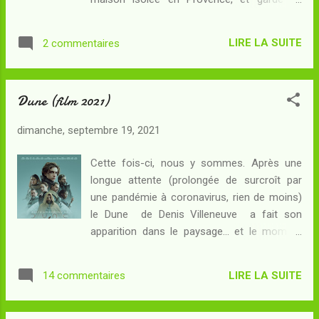
la série par l'album signé Moebius, les
contact parfois distant avec les enfants qu'il
publications de l'ensemble se font sous les
a eus tout au long de sa vie faite de
deux étiquettes et l'on peut ainsi trouver en
LIRE LA SUITE
2 commentaires
séparations et de déménagements. Une
librairie aussi bien la tril...
chose est restée constante pourtant au fil
des ans : l'irruption d'une présence
Dune (film 2021)
inquiétante, se manifestant la nuit, revenant
toujours quelques temps après un
dimanche, septembre 19, 2021
déménagement - une présence liée à une
étrange rencontre faite en plein ciel, au
Cette fois-ci, nous y sommes. Après une
cours d'une mission en Irak... Il devient vite
longue attente (prolongée de surcroît par
clair que la présence paranormale dans ce
une pandémie à coronavirus, rien de moins)
texte est liée à une manifestation
le Dune de Denis Villeneuve a fait son
extraterrestre . La rencontre avec un OVNI,
apparition dans le paysage... et le moment
plusieurs décennies avant le début de
est venu pour les amateurs de prendre enfin
l'histoire, a entraîné le crash de l'avion de
pied sur Arrakis pour la première fois depuis
Dwight et de l'engin d'origine inconnue - et le
LIRE LA SUITE
14 commentaires
la minisérie . Le spectacle fut préparé par un
pilote de ce dernier a réussi à s'échapper.
buzz orchestré avec un soin maniaque et
D'une certaine façon, le personn...
l'avalanche de superlatifs de l'équipe ainsi