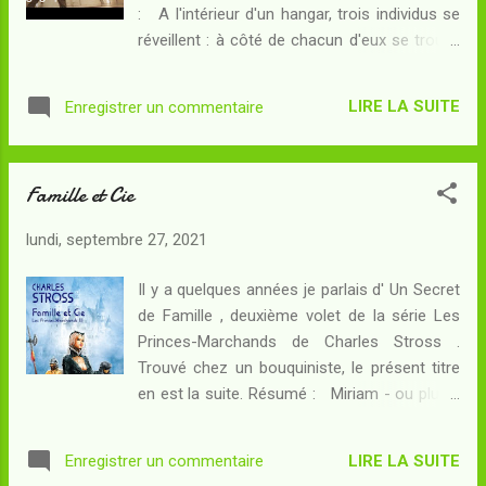
: A l'intérieur d'un hangar, trois individus se
de Torak ! Il s'agit à présent de sortir de
réveillent : à côté de chacun d'eux se trouve
Cthol Murgos au nez et à la barbe des
un revolver déchargé. Une voix désincarnée
troupes furieuses du roi Taur Urgas :
leur informe qu'un gaz mortel va bientôt
l'évasion ne sera pas simplifiée par le fait
LIRE LA SUITE
Enregistrer un commentaire
remplir la salle où ils se trouvent et leur
que le sorcier Belgarath a souffert de son
fournit deux balles en guise de solution au
duel de magie...
problème qui se pose à eux...
Famille et Cie
lundi, septembre 27, 2021
Il y a quelques années je parlais d' Un Secret
de Famille , deuxième volet de la série Les
Princes-Marchands de Charles Stross .
Trouvé chez un bouquiniste, le présent titre
en est la suite. Résumé : Miriam - ou plutôt
Helge - est sous surveillance du Clan : elle a
ouvert un nouveau monde, ce qui promet de
LIRE LA SUITE
Enregistrer un commentaire
nouvelles richesses et aussi de nouveaux