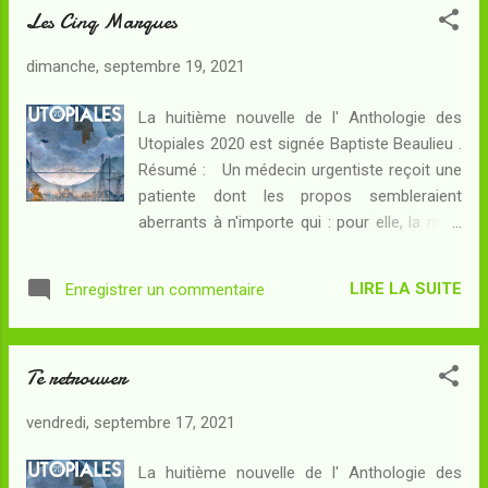
Les Cinq Marques
que des bienheureux conviés à des avant-
avant-premières était de nature à m'inquiéter
dimanche, septembre 19, 2021
: je suis très peu réceptif aux engouements
et s'il s'était agi de toute autre oeuvre,
La huitième nouvelle de l' Anthologie des
j'aurais été au mieux très méfiant voire
Utopiales 2020 est signée Baptiste Beaulieu .
même tout à fait réticent. On parlait
Résumé : Un médecin urgentiste reçoit une
toutefois de Dune , et j'attendais cet
patiente dont les propos sembleraient
événement non pas depuis 2016 mais depuis
aberrants à n'importe qui : pour elle, la mort
bien plus longtemps - 1996 en fait, avec ma
est un complot et les cadavres ne sont en
découverte du film de David Lynch. Pour
réalité que des poupées que l'on utilise pour
parler de Dune comme il va me falloir le faire
LIRE LA SUITE
Enregistrer un commentaire
mieux escamoter les personnes réputées
à présent, une projection ne pouvait suffire :
mortes ! Mais le médecin est dépressif, et
j'y suis donc allé deux ...
voici que le discours de sa patiente se met à
Te retrouver
l'impressionner... La pensée complotiste est
un récit d' horreur : la réalité à laquelle nos
vendredi, septembre 17, 2021
sens ont accès est contrefaite, il existe une
autorité responsable de cette contrefaction,
La huitième nouvelle de l' Anthologie des
et les contrefacteurs ont des buts ignobles.