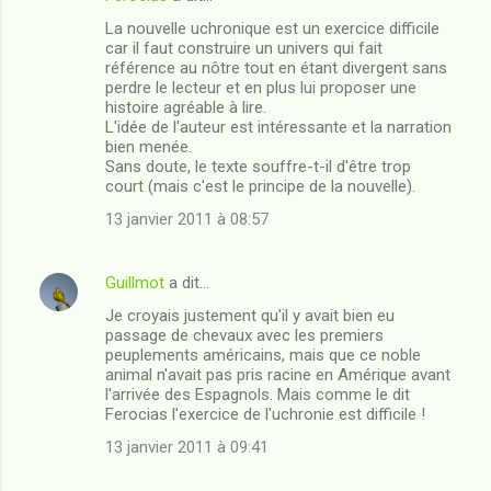
C
La nouvelle uchronique est un exercice difficile
o
car il faut construire un univers qui fait
m
référence au nôtre tout en étant divergent sans
perdre le lecteur et en plus lui proposer une
m
histoire agréable à lire.
L'idée de l'auteur est intéressante et la narration
e
bien menée.
n
Sans doute, le texte souffre-t-il d'être trop
court (mais c'est le principe de la nouvelle).
t
13 janvier 2011 à 08:57
a
i
r
Guillmot
a dit…
e
Je croyais justement qu'il y avait bien eu
passage de chevaux avec les premiers
s
peuplements américains, mais que ce noble
animal n'avait pas pris racine en Amérique avant
l'arrivée des Espagnols. Mais comme le dit
Ferocias l'exercice de l'uchronie est difficile !
13 janvier 2011 à 09:41