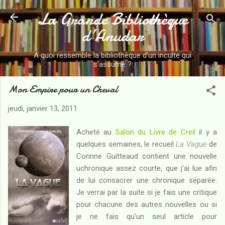
La Grande Bibliothèque
Accéder au contenu principal
d’Anudar
A quoi ressemble la bibliothèque d'un inculte qui
s'assume ?
Mon Empire pour un Cheval
jeudi, janvier 13, 2011
Acheté au
Salon du Livre de Creil
il y a
quelques semaines, le recueil
La Vague
de
Corinne Guitteaud contient une nouvelle
uchronique assez courte, que j'ai lue afin
de lui consacrer une chronique séparée.
Je verrai par la suite si je fais une critique
pour chacune des autres nouvelles ou si
je ne fais qu'un seul article pour