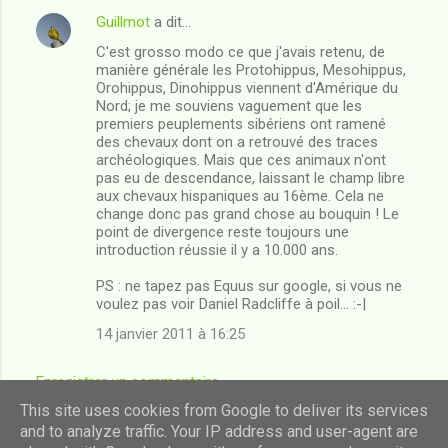
Guillmot
a dit…
C'est grosso modo ce que j'avais retenu, de
manière générale les Protohippus, Mesohippus,
Orohippus, Dinohippus viennent d'Amérique du
Nord; je me souviens vaguement que les
premiers peuplements sibériens ont ramené
des chevaux dont on a retrouvé des traces
archéologiques. Mais que ces animaux n'ont
pas eu de descendance, laissant le champ libre
aux chevaux hispaniques au 16ème. Cela ne
change donc pas grand chose au bouquin ! Le
point de divergence reste toujours une
introduction réussie il y a 10.000 ans.
PS : ne tapez pas Equus sur google, si vous ne
voulez pas voir Daniel Radcliffe à poil... :-|
14 janvier 2011 à 16:25
Enregistrer un commentaire
This site uses cookies from Google to deliver its services
and to analyze traffic. Your IP address and user-agent are