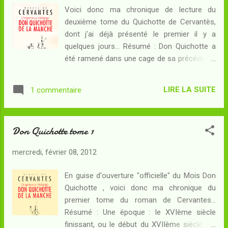
fortuite excite la folie de Don Quichotte : le
Voici donc ma chronique de lecture du
voilà reparti sur les routes, à la recherche de
deuxième tome du Quichotte de Cervantès,
l'aventure, en compagnie de son écuyer
dont j'ai déjà présenté le premier il y a
errant. Ils partent pour Saragosse où Don
quelques jours... Résumé : Don Quichotte a
Quichotte veut pouvoir participer aux joutes.
été ramené dans une cage de sa précédente
Le chemin sera cependant long, et la folie du
sortie. Sur les conseils du curé du village et
chevalier ne cesse d'augmenter, tout comme
du barbier, sa nièce et sa gouvernante
l'appétit de Sancho... La fin du premier tome
LIRE LA SUITE
1 commentaire
s'acharnent à le distraire, sinon à le guérir, de
du Quichotte laissait le lecteu...
son délire, mais rien n'y fait : il reste
persuadé que les histoires de chevalerie ne
Don Quichotte tome 1
relève pas de la fiction mais bel et bien de la
réalité. Ce qu'il ne sait pas, c'est que ses
mercredi, février 08, 2012
précédentes aventures ont été publiées dans
un livre qui possède un succès grandissant !
En guise d'ouverture "officielle" du Mois Don
Bien déterminé à se faire connaître comme
Quichotte , voici donc ma chronique du
l'homme qui a rétabli la grandeur de la
premier tome du roman de Cervantes...
chevalerie errante des jours d'antan, il
Résumé : Une époque : le XVIème siècle
prépare sa prochaine sortie en compagnie
finissant, ou le début du XVIIème siècle. Un