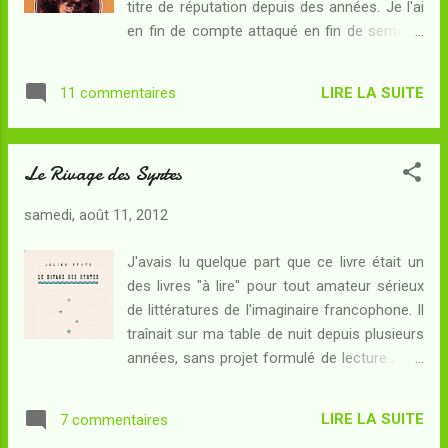
titre de réputation depuis des années. Je l'ai
paraît. Au fil des semaines, à chacun des
en fin de compte attaqué en fin de semaine
cours d'EPS, la tension liée à la promiscuité
dernière. Rentrée oblige, il ne m'a pas été
monte : pourra-t-elle se résoudre sans
possible d'avancer vite la lecture de ce livre
meurtrir les plus fragiles ? Les éducateurs
LIRE LA SUITE
11 commentaires
assez court. Avant de commencer cette
qui ont la charge...
chronique, j'aimerais saluer néanmoins mes
comparses Efelle et Stellaire qui m'ont fait la
Le Rivage des Syrtes
blague du pseudo-spoiler en me faisant
croire quelques instants que le tueur, ben,
samedi, août 11, 2012
c'était un certain Emile... Résumé :
Mademoiselle Stangerson, la fille du célèbre
J'avais lu quelque part que ce livre était un
physicien, a réchappé de peu à un
des livres "à lire" pour tout amateur sérieux
assassinat d'une rare sauvagerie.
de littératures de l'imaginaire francophone. Il
Claquemurée dans la "chambre jaune" qui se
traînait sur ma table de nuit depuis plusieurs
trouve dans le pavillon où son père conduit
années, sans projet formulé de lecture ; à la
ses expériences, elle a été agressée par un
faveur d'une petite semaine d'Eté, j'ai décidé
assassin : or, lorsque son père et l'assistant
d'en venir à bout. Résumé : Orsenna est "la
de celui-ci parviennent à défoncer la porte,
LIRE LA SUITE
7 commentaires
Ville", capitale d'un Etat oligarchique qui
c'est pour découvrir que la jeune femme es...