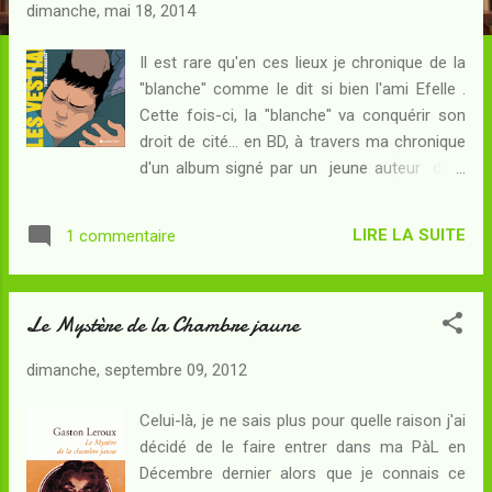
c
dimanche, mai 18, 2014
l
e
Il est rare qu'en ces lieux je chronique de la
"blanche" comme le dit si bien l'ami Efelle .
s
Cette fois-ci, la "blanche" va conquérir son
droit de cité... en BD, à travers ma chronique
d'un album signé par un jeune auteur dont
j'ignorais jusqu'au nom, et dont j'ai eu vent
grâce à une élogieuse critique de BoDoï .
LIRE LA SUITE
1 commentaire
Résumé : Un Collège anonyme. De nouveaux
vestiaires qu'une classe de Quatrième ou de
Troisième découvre avec stupeur : la
Le Mystère de la Chambre jaune
disposition des lieux est bouleversée...
d'autant plus que les douches, désormais,
dimanche, septembre 09, 2012
sont collectives ! Certains élèves plus
délurés sauront asseoir leur ascendant sur
Celui-là, je ne sais plus pour quelle raison j'ai
les plus timides - mais d'autres, peut-être
décidé de le faire entrer dans ma PàL en
plus fûtés, sauront découvrir les secrets
Décembre dernier alors que je connais ce
inattendus de ce lieu plus inquiétant qu'il y