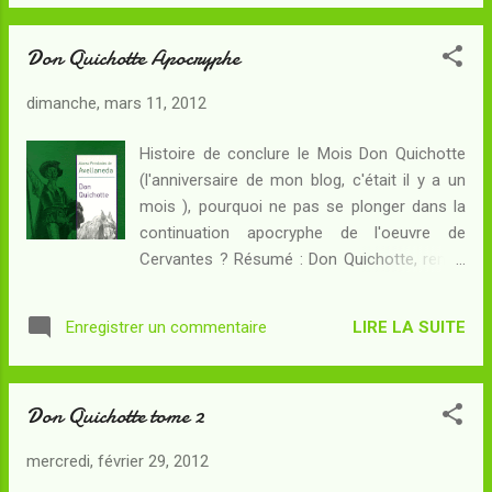
s'enfonce depuis des siècles dans une
véritable torpeur. Au Sud, le rivage des Syrtes
Don Quichotte Apocryphe
marque les confins du pays : une forteresse
délabrée, une ville de faible importance et
dimanche, mars 11, 2012
des ruines presque antiques occupent une
bande de terre coincée entre le désert et
Histoire de conclure le Mois Don Quichotte
l'océan. De l'autre côté du bras de mer, c'est
(l'anniversaire de mon blog, c'était il y a un
le Farghestan, une puissance étrangère avec
mois ), pourquoi ne pas se plonger dans la
laquelle la Seigneurerie d'Orsenna est en
continuation apocryphe de l'oeuvre de
guerre depuis trois siècles, une guerre sans
Cervantes ? Résumé : Don Quichotte, rentré
opérations militaires... Suite à une déception
chez lui, est soigné de sa folie par ses
amoureuse, Aldo, jeune homme d'une bonne
proches à force de chapelets, rosaires et
famille de la capitale, dema...
LIRE LA SUITE
Enregistrer un commentaire
autres dévotions, si bien qu'il mène une vie
plus tranquille, à la grande satisfaction des
notables de son village qui le pensent guéri.
Don Quichotte tome 2
Mais le feu couve sous la cendre. Sancho n'a
pas renoncé à l'idée d'acquérir un
mercredi, février 29, 2012
gouvernement. Par ailleurs, une rencontre