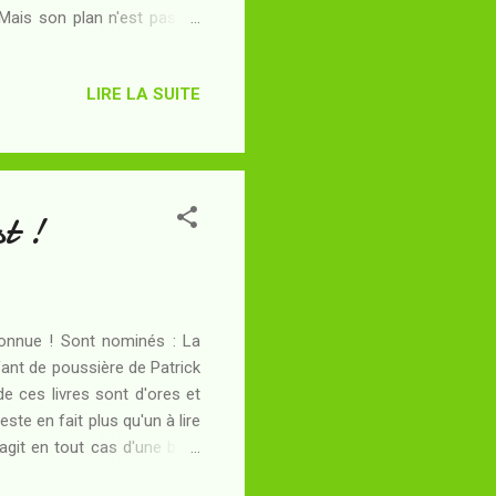
. Mais son plan n'est pas du
ravage la Terre, le système
continuer coûte que coûte son
LIRE LA SUITE
onner les résultats qu'elle
 destiné à l'exaltation des
st !
connue ! Sont nominés : La
ant de poussière de Patrick
e ces livres sont d'ores et
este en fait plus qu'un à lire
agit en tout cas d'une belle
ins mériteraient à mon sens