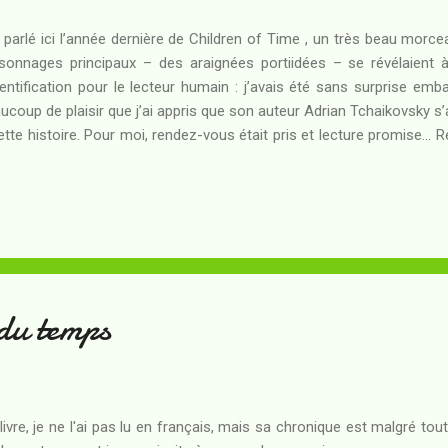
i parlé ici l’année dernière de Children of Time , un très beau mor
sonnages principaux – des araignées portiidées – se révélaient à
dentification pour le lecteur humain : j’avais été sans surprise emba
ucoup de plaisir que j’ai appris que son auteur Adrian Tchaikovsky s’
ette histoire. Pour moi, rendez-vous était pris et lecture promise... 
mmandant du vaisseau de terraformation à destination du sys
tination, il découvre que la planète visée par l’expédition abrite 
rrivée future des colons nécessiterait le nettoyage de cet écosy
ipe prennent une décision radicale : Tess 834h rebaptisée Nod sera
ils puissent l’étudier à leur guise... et la planète voisine, la plus
nète oc...
 du temps
livre, je ne l'ai pas lu en français, mais sa chronique est malgré to