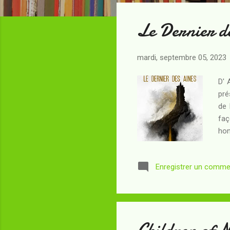
t
Le Dernier d
i
c
l
mardi, septembre 05, 2023
e
s
D' 
pré
de 
faç
hon
ina
d'u
Enregistrer un comme
roy
jad
pré
Children of 