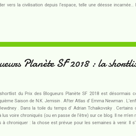
der vers la civilisation depuis l'espace, telle une déesse incarnée..
t d'une frange conservatrice de l'humanité : une guerre éclate et 
aire et la civilisation. Kern parvient à s'échapper in extremis pour 
érience, sans savoir que celle-ci ne pourra de toute façon pas d
érait. Pourtant, sur le Monde de Kern, le virus nanotechnologique
ges adopte une espèce d'araignée s...
ueurs Planète SF 2018 : la shortli
shortlist du Prix des Blogueurs Planète SF 2018 est désormais 
quième Saison de N.K. Jemisin . After Atlas d' Emma Newman . L'enf
Dewdney . Dans la toile du temps d' Adrian Tchaikovsky . Certains d
à lus voire chroniqués (ou en passe de l'être) sur ce blog. Il ne m'en r
s à chroniquer : la chose est prévue pour les semaines à venir. Il s'
ection, car elle oppose des candidats très sérieux dont deux au mo