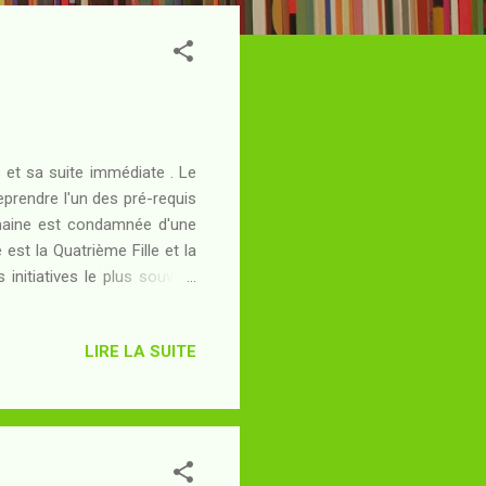
s et sa suite immédiate . Le
reprendre l'un des pré-requis
humaine est condamnée d'une
st la Quatrième Fille et la
 initiatives le plus souvent
 Sa dernière idée en date est
on au-delà des frontières du
LIRE LA SUITE
lliciter l'aide d'un magicien
e Nyrgoth l'Aîné n'a jamais