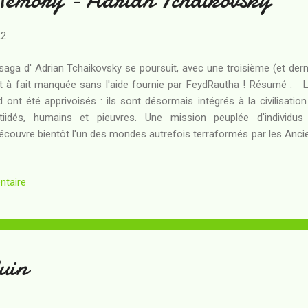
22
saga d' Adrian Tchaikovsky se poursuit, avec une troisième (et derniè
t à fait manquée sans l'aide fournie par FeydRautha ! Résumé : L
 ont été apprivoisés : ils sont désormais intégrés à la civilisation
tiidés, humains et pieuvres. Une mission peuplée d'individu
écouvre bientôt l'un des mondes autrefois terraformés par les Ancie
Terre d'avant le cataclysme... et y détecte les traces du p
érationnels jadis envoyés vers l'espace, dans l'espoir d'y trouv
ntaire
vivants de l'humanité. Vaisseau-jumeau du Gilgamesh dont l'équ
rivoisé par les portiidés du monde de Kern, l'Enkidu présente 
vementé - mais tout porte à penser que certains de ses passagers o
uin