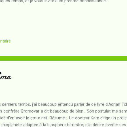
lques temps, et je vous invite à en prendre connaissance...
ntaire
ime
 derniers temps, j'ai beaucoup entendu parler de ce livre d'Adrian T
 confrère Gromovar a dit beaucoup de bien . Son postulat me semblai
idé d'en avoir le cœur net. Résumé : Le docteur Kern dirige un projet
 exoplanète adaptée à la biosphère terrestre, elle désire éveiller des s