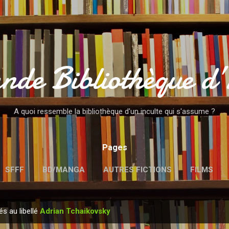
Accéder au contenu principal
nde Bibliothèque d
A quoi ressemble la bibliothèque d'un inculte qui s'assume ?
Pages
SFFF
BD/MANGA
AUTRES FICTIONS
FILMS
MENTIONS LÉGALES
és au libellé
Adrian Tchaikovsky