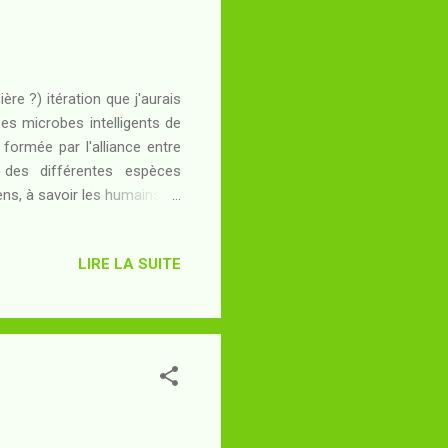
re ?) itération que j'aurais
es microbes intelligents de
 formée par l'alliance entre
s des différentes espèces
ns, à savoir les humains de
assage d'un des vaisseaux
er un abri pour les ultimes
LIRE LA SUITE
ipage avait été lui aussi
les stigmates d'un voyage
nt débarqué sur Imir...