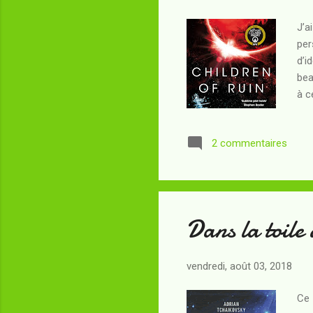
J’a
per
d’i
bea
à c
co
des
2 commentaires
l’a
équ
qu’
pla
Dans la toile
vendredi, août 03, 2018
Ce 