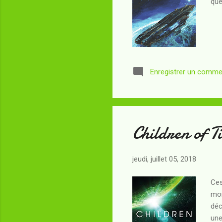
que
Enregistrer un comme
Children of T
jeudi, juillet 05, 2018
Ces
mon
déc
une