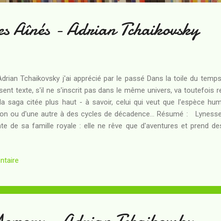
es Aînés - Adrian Tchaikovsky
Adrian Tchaikovsky j'ai apprécié par le passé Dans la toile du temp
sent texte, s'il ne s'inscrit pas dans le même univers, va toutefois 
la saga citée plus haut - à savoir, celui qui veut que l'espèce 
on ou d'une autre à des cycles de décadence... Résumé : Lynesse e
te de sa famille royale : elle ne rêve que d'aventures et prend des
ppropriées... plutôt que de se tenir à sa place et de s'en contenter.
ne magnitude pourtant inédite : ayant eu vent de l'irruption d'un dém
ntaire
aume, elle décide rien de moins que d'aller le débusquer... en allant so
is allié à l'une de ses ancêtres. Ce qu'elle ne sait pas, c'est qu
tendu être un...
Memory - Adrian Tchaikovsky