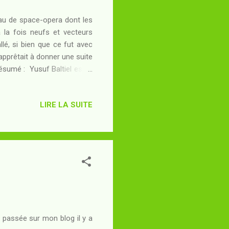
ceau de space-opera dont les
 la fois neufs et vecteurs
llé, si bien que ce fut avec
apprêtait à donner une suite
Résumé : Yusuf Baltiel est le
tème Tess 834 : arrivé à
la vie... Dans la mesure où
LIRE LA SUITE
stème inattendu, lui et son
 laissée en friche le temps
 froide 834g, sera changée en
ut passée sur mon blog il y a