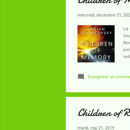
mercredi, décembre 21, 20
La 
tou
Nod
por
red
la 
gén
Enregistrer un comme
sur
app
mou
Children of R
mardi, mai 21, 2019