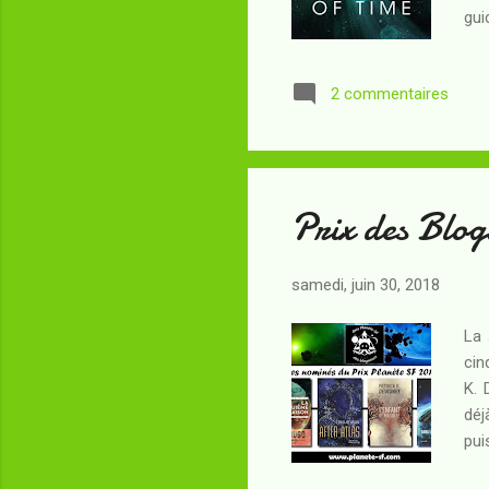
gui
goû
sol
2 commentaires
exp
esp
sin
Prix des Blog
samedi, juin 30, 2018
La 
cin
K. 
déj
pui
sél