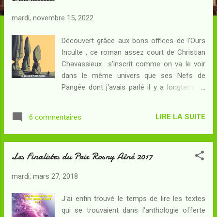
c
l
mardi, novembre 15, 2022
e
s
Découvert grâce aux bons offices de l'Ours
Inculte , ce roman assez court de Christian
Chavassieux s'inscrit comme on va le voir
dans le même univers que ses Nefs de
Pangée dont j'avais parlé il y a longtemps...
Résumé : Malou n'a pas encore huit ans
lorsqu'un rêve intense le visite : une fois que
LIRE LA SUITE
6 commentaires
les anciens du village de Paleval en ont pris
connaissance, ils se rendent compte que
l'enfant est peut-être un futur réliant. C'est
Les Finalistes du Prix Rosny Aîné 2017
assez pour l'envoyer auprès des sages du
Berceau, à l'autre bout du monde : un long
mardi, mars 27, 2018
voyage qui nécessitera de lui fournir un
accompagnateur, en l'occurrence le vieux
J'ai enfin trouvé le temps de lire les textes
Foladj au lourd passé. Que trouveront-ils au
qui se trouvaient dans l'anthologie offerte
fil de leurs saisons d'errance ? Et à leur