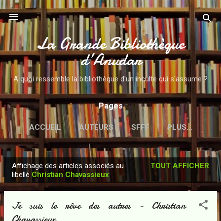
Accéder au contenu principal
La Grande Bibliothèque
d’Anudar
A quoi ressemble la bibliothèque d'un inculte qui s'assume ?
Pages
ACCUEIL
AUTEURS
SFFF
PLUS…
Affichage des articles associés au
TOUT AFFICHER
A
libellé
Christian Chavassieux
r
t
Je suis le rêve des autres - Christian
i
Chavassieux