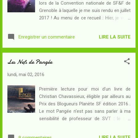
lors de la Convention nationale de SF&F de
terme ? Le mot Pangée, d'un point de vue
Grenoble à laquelle je me suis rendu en juillet
géologique, désigne le plus souvent le
2017 ! Au menu de ce recueil : Hier, je vous
supercontinent qui existait il y a 250 millions
donnerai de mes nouvelles par Pierre
d'années puis qui s'est disloqué depuis...
Bordage : un voyageur du temps part à la
mais ce terme admet aussi un sens moins
LIRE LA SUITE
Enregistrer un commentaire
recherche, dans le passé, de l'histoire de sa
restrictif, puisqu'on peut qualifier d...
propre famille... Occasion de faire quelques
découvertes et peut-être même de générer
Les Nefs de Pangée
un ou deux paradoxes ! Une histoire
sympathique et fort honnête du grand
lundi, mai 02, 2016
conteur de la SF en français : un joli texte
humaniste pour ouvrir ce recueil. Nulle part,
Première lecture pour moi d'un livre de
tout le temps par Christian Chavassieux : au
Christian Chavassieux, éligible par ailleurs au
cœur d'une utopie en construction, un
Prix des Blogueurs Planète SF édition 2016 .
observateur joue et rejoue des
Le mot Pangée n'est pas sans parler à ma
circonstances destinées à identifier un
sensibilité de professeur de SVT : le voir
éventuel problème posé par l'une des
apparaître dans un contexte de littératures
habitantes... Par l'auteur des Nefs de Pangée
de l'imaginaire ne pouvait manquer d'attirer
, une histoire humaniste elle aussi mais plus
LIRE LA SUITE
9 commentaires