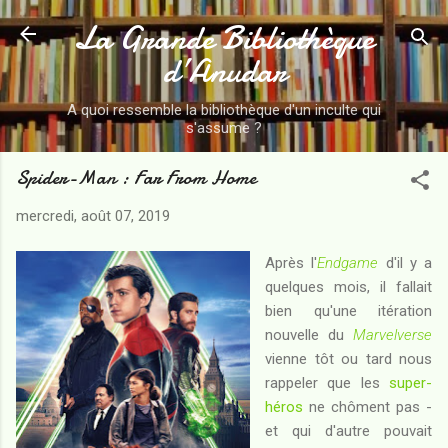
La Grande Bibliothèque
Accéder au contenu principal
d’Anudar
A quoi ressemble la bibliothèque d'un inculte qui
s'assume ?
Spider-Man : Far From Home
mercredi, août 07, 2019
Après l'
Endgame
d'il y a
quelques mois, il fallait
bien qu'une itération
nouvelle du
Marvelverse
vienne tôt ou tard nous
rappeler que les
super-
héros
ne chôment pas -
et qui d'autre pouvait