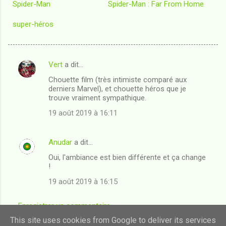
Spider-Man
Spider-Man : Far From Home
super-héros
Vert
a dit…
C
Chouette film (très intimiste comparé aux
o
derniers Marvel), et chouette héros que je
m
trouve vraiment sympathique.
m
19 août 2019 à 16:11
e
n
Anudar
a dit…
t
Oui, l'ambiance est bien différente et ça change
!
a
19 août 2019 à 16:15
i
r
Enregistrer un commentaire
e
This site uses cookies from Google to deliver its services
s