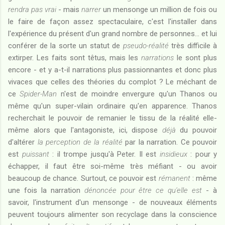
rendra pas vrai
- mais
narrer
un mensonge un million de fois ou
le faire de façon assez spectaculaire, c'est l'installer dans
l'expérience du présent d'un grand nombre de personnes... et lui
conférer de la sorte un statut de
pseudo-réalité
très difficile à
extirper. Les faits sont têtus, mais les
narrations
le sont plus
encore - et y a-t-il narrations plus passionnantes et donc plus
vivaces que celles des théories du complot ? Le méchant de
ce
Spider-Man
n'est de moindre envergure qu'un Thanos ou
même qu'un super-vilain ordinaire qu'en apparence. Thanos
recherchait le pouvoir de remanier le tissu de la réalité elle-
même alors que l'antagoniste, ici, dispose
déjà
du pouvoir
d'altérer
la perception de la réalité
par la narration. Ce pouvoir
est
puissant
: il trompe jusqu'à Peter. Il est
insidieux
: pour y
échapper, il faut être soi-même très méfiant - ou avoir
beaucoup de chance. Surtout, ce pouvoir est
rémanent
: même
une fois la narration
dénoncée pour être ce qu'elle est
- à
savoir, l'instrument d'un mensonge - de nouveaux éléments
peuvent toujours alimenter son recyclage dans la conscience