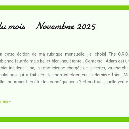
du mois - Novembre 2025
r cette édition de ma rubrique mensuelle, j'ai choisi The C.R.O
mbiance feutrée mais bel et bien inquiétante... Contexte : Adam est u
mier incident. Lisa, la roboticienne chargée de le tester, va cherche
mulations qui a fait dérailler son interlocuteur la dernière fois... M
lles pourraient en être les conséquences ? Et surtout... quelle vérit
dissimuler derrière la répétition de l'échec ?
ntaire