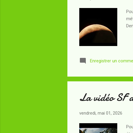
Pou
mét
Den
Enregistrer un comme
La vidéo SF 
vendredi, mai 01, 2026
Pou