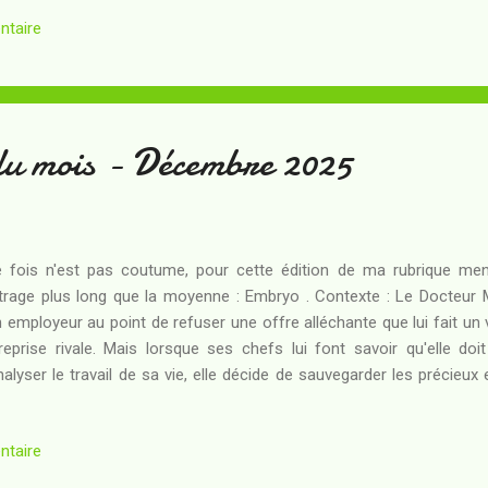
ntaire
du mois - Décembre 2025
 fois n'est pas coutume, pour cette édition de ma rubrique mensu
rage plus long que la moyenne : Embryo . Contexte : Le Docteur M
 employeur au point de refuser une offre alléchante que lui fait un v
reprise rivale. Mais lorsque ses chefs lui font savoir qu'elle doi
nalyser le travail de sa vie, elle décide de sauvegarder les précieux
les offrant à la concurrence ! A-t-elle bien compris pour autant la v
 travaille ?
ntaire