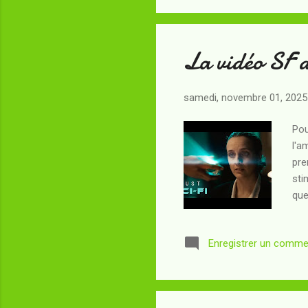
La vidéo SF 
samedi, novembre 01, 2025
Pou
l'a
pre
sti
que
se 
Enregistrer un comme