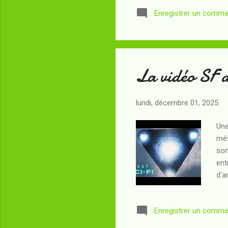
Enregistrer un comme
La vidéo SF 
lundi, décembre 01, 2025
Une
mét
son
ent
d'a
en 
elle
Enregistrer un comme