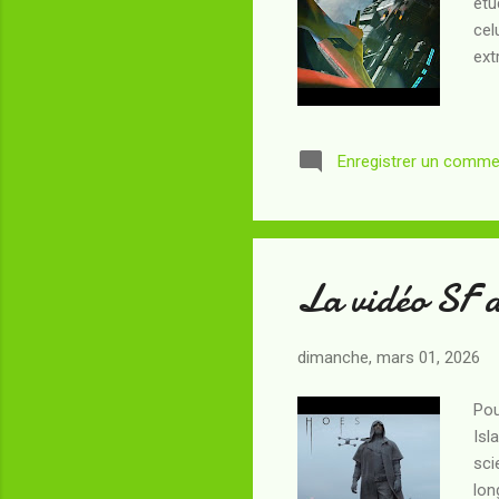
étu
cel
ext
Enregistrer un comme
La vidéo SF 
dimanche, mars 01, 2026
Pou
Isl
sci
lon