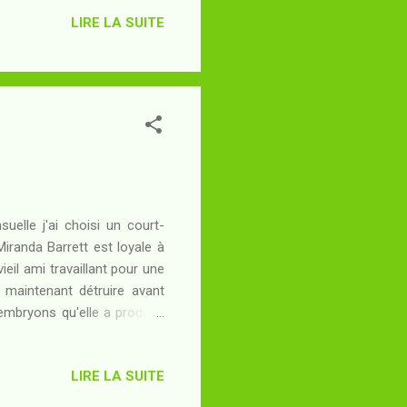
LIRE LA SUITE
elle j'ai choisi un court-
iranda Barrett est loyale à
ieil ami travaillant pour une
t maintenant détruire avant
 embryons qu'elle a produits
raie nature de ceux pour qui
LIRE LA SUITE