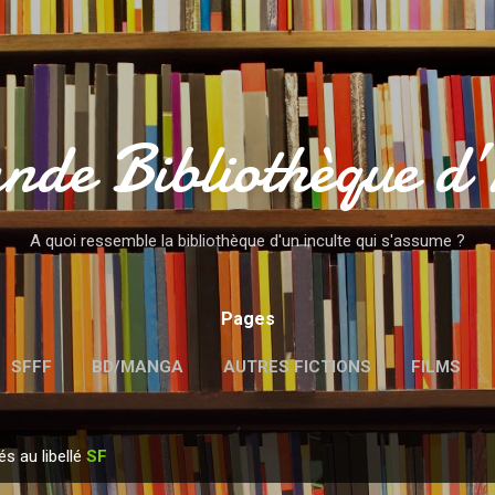
Accéder au contenu principal
nde Bibliothèque d
A quoi ressemble la bibliothèque d'un inculte qui s'assume ?
Pages
SFFF
BD/MANGA
AUTRES FICTIONS
FILMS
MENTIONS LÉGALES
és au libellé
SF