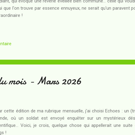
diant, qui évoque une rêverie éveillée bien commune... celle qui voud
ui que l'on trouve par essence ennuyeux, ne serait qu'un paravent p
raordinaire !
ntaire
du mois - Mars 2026
r cette édition de ma rubrique mensuelle, j'ai choisi Echoes : un (
ande, où un soldat est envoyé enquêter sur un mystérieux dés
entifique... Voici, je crois, quelque chose qui appellerait une sui
gs !