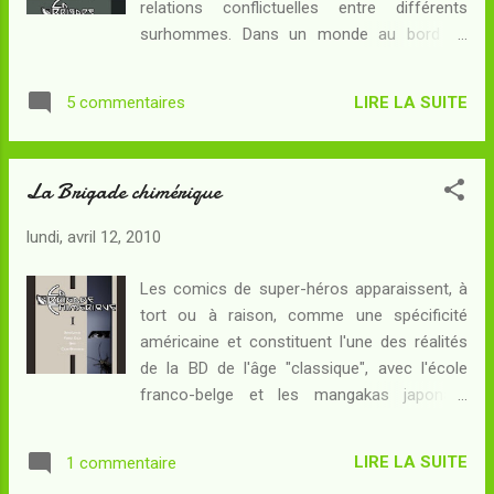
relations conflictuelles entre différents
TGV, à me dire que Guillaume le Traqueur
surhommes. Dans un monde au bord de
Stellaire (le blogopote sus-cité), avait bien
l'abîme, les super-héros européens
raison, parce qu'on tenait là aussi bien de la
cherchent à faire avancer chacun sa propre
bonne BD que de l'excellente SF. J'en ai déjà
LIRE LA SUITE
5 commentaires
cause. Et dans cet avant-dernier tome, la
parlé ici et là . Il s'avère que la série, en se
situation devient de plus en plus critique pour
concluant, ti...
certains d'entre eux... Résumé : Le monde ne
La Brigade chimérique
le sait pas encore, mais l'impossible a eu
lieu. Le Docteur Mabuse, maître de
lundi, avril 12, 2010
l'Allemagne, vient de signer un pacte de non-
agression avec son ennemi juré,
Les comics de super-héros apparaissent, à
l'organisation "Nous Autres" qui dirige l'Union
tort ou à raison, comme une spécificité
Soviétique. C'est un échec sans précédent
américaine et constituent l'une des réalités
pour la diplomatie de la France et du
de la BD de l'âge "classique", avec l'école
Royaume-Unis, et qui pèsera lourd sur le sort
franco-belge et les mangakas japonais.
de l'Europe. La Pologne est encerclée par
C'est ainsi que des personnages tels que
deux puissances hostiles prêtes à la rayer de
Superman, s'ils ont pu être parodiés par les
la carte. Déjà les zeppelins frappés de la
LIRE LA SUITE
1 commentaire
dessinateurs de l'école franco-belge, n'ont à
croix gammée d'une part, et d'autre part les