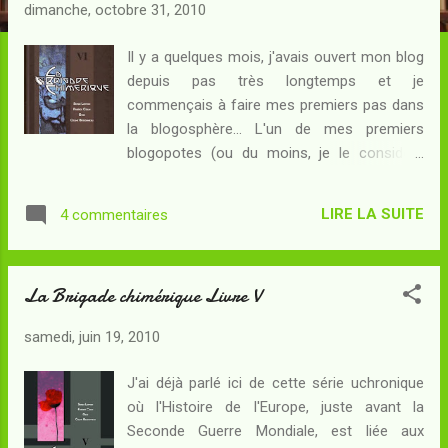
c
dimanche, octobre 31, 2010
l
e
Il y a quelques mois, j'avais ouvert mon blog
depuis pas très longtemps et je
s
commençais à faire mes premiers pas dans
la blogosphère... L'un de mes premiers
blogopotes (ou du moins, je le considère
comme tel) venait de publier un compte-
rendu sur une BD très originale, au titre
LIRE LA SUITE
4 commentaires
surprenant : La Brigade chimérique . Le sujet,
une histoire de super-héros en Europe à la
fin des années 1930, m'a semblé alléchant.
La Brigade chimérique Livre V
Cela tombait bien, c'était pour moi la veille
d'un jour de départ en vacances, voire même
samedi, juin 19, 2010
le jour du départ, et je prévoyais d'avoir un
peu de temps à tuer à Paris entre deux
J'ai déjà parlé ici de cette série uchronique
trains... De quoi me procurer dans une
où l'Histoire de l'Europe, juste avant la
librairie le premier tome de la série pour me
Seconde Guerre Mondiale, est liée aux
lancer dedans. Je ne fus pas long, dans le