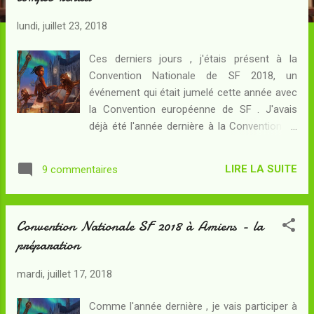
c
l
lundi, juillet 23, 2018
e
s
Ces derniers jours , j'étais présent à la
Convention Nationale de SF 2018, un
événement qui était jumelé cette année avec
la Convention européenne de SF . J'avais
déjà été l'année dernière à la Convention de
Grenoble 2017 - même si, pour être exact,
cela se passait plutôt à Saint-Martin d'Hères
LIRE LA SUITE
9 commentaires
! - et l'expérience avait été assez plaisante
pour que j'aie envie de la reproduire. Amiens
est une ville que je connais un peu pour
Convention Nationale SF 2018 à Amiens - la
raisons professionnelles - ceux qui savent,
préparation
se taisent - et lorsque j'ai appris que la CN y
serait organisée, j'ai été surpris de ne pas en
mardi, juillet 17, 2018
éprouver le déplaisir qui aurait été le mien il y
a quelques années... Quoi qu'il en soit, je me
Comme l'année dernière , je vais participer à
suis inscrit assez tôt, j'ai réservé mon hôtel