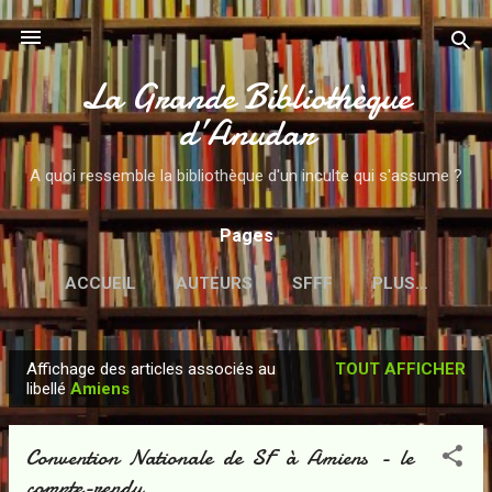
Accéder au contenu principal
La Grande Bibliothèque
d’Anudar
A quoi ressemble la bibliothèque d'un inculte qui s'assume ?
Pages
ACCUEIL
AUTEURS
SFFF
PLUS…
Affichage des articles associés au
TOUT AFFICHER
A
libellé
Amiens
r
t
Convention Nationale de SF à Amiens - le
i
compte-rendu