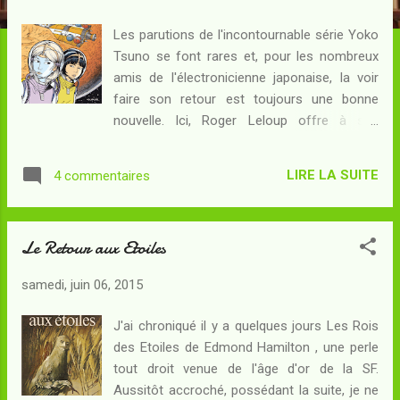
c
l
Les parutions de l'incontournable série Yoko
e
Tsuno se font rares et, pour les nombreux
s
amis de l'électronicienne japonaise, la voir
faire son retour est toujours une bonne
nouvelle. Ici, Roger Leloup offre à ses
lecteurs la possibilité de faire un nouveau
voyage en compagnie de Khâny, la vinéenne
LIRE LA SUITE
4 commentaires
à la peau bleue et aux cheveux d'or qui a
toujours été son alliée indéfectible depuis
leur toute première rencontre... Un retour que
Le Retour aux Etoiles
je n'attendais pas de sitôt : après tout, la
dernière aventure vinéenne en date
samedi, juin 06, 2015
remontait à près de cinq ans et la
précédente à... dix-neuf ! Ma chronique de
J'ai chroniqué il y a quelques jours Les Rois
cet album sera l'occasion, pour moi,
des Etoiles de Edmond Hamilton , une perle
d'annoncer ici ma participation au challenge
tout droit venue de l'âge d'or de la SF.
estival du RSFBlog , le fameux Summer
Aussitôt accroché, possédant la suite, je ne
StarWars , dont cette sixième édition est