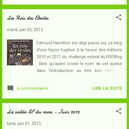
guérit de ses blessures à une vitesse
insensée... mais surtout, il voit désormais à
Les Rois des Etoiles
travers les ténèbres les plus impénétrables :
des aptitudes étonnantes qui devraient lui
mardi, juin 02, 2015
être fort utiles dans l'exécution de sa
mission. Car le Mercur-X volé à son père est
Edmond Hamilton est déjà passé sur ce blog
toujours dans la nature... et pour mettre la
d'une façon fugitive, à la faveur des éditions
main sur cet instrument qui pourrait bien
2010 et 2011 du challenge estival du RSFBlog
déclencher une guerre, Théo devra se
. Bien qu'ayant croisé le nom de cet auteur
confronter à un épouvantable ennemi.
dans l'introduction au très bon Histoires
Lequel pourrait bien ne pas être sans lien
Galactiques , je ne m'y suis jamais intéressé
avec son propre passé... Terminé, donc, le
à l'époque où j'ai dévoré Dune et Fondation :
fragile Théo Sinclair, et place au Nyctalope
LIRE LA SUITE
6 commentaires
partant du principe qu'il n'est jamais trop tard
qui, avant même d'être connu du grand
pour bien faire, une petite visite chez mon
public, s'apprête à connaître sa premiè...
bouquiniste préféré m'a permis de me
La vidéo SF du mois - Juin 2015
procurer Les Rois des Etoiles et sa suite qui
sera chroniquée bientôt car déjà
lundi, juin 01, 2015
commencée, à cette heure... Résumé : John