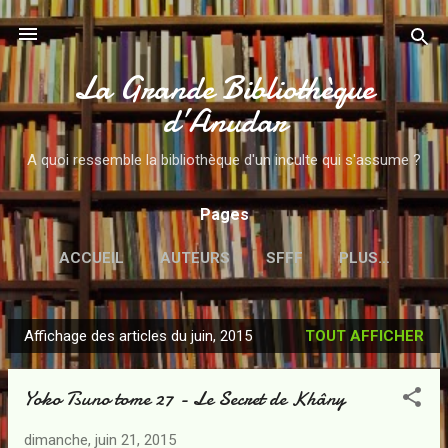
Accéder au contenu principal
La Grande Bibliothèque
d’Anudar
A quoi ressemble la bibliothèque d'un inculte qui s'assume ?
Pages
ACCUEIL
AUTEURS
SFFF
PLUS…
Affichage des articles du juin, 2015
TOUT AFFICHER
A
r
Yoko Tsuno tome 27 - Le Secret de Khâny
t
i
dimanche, juin 21, 2015