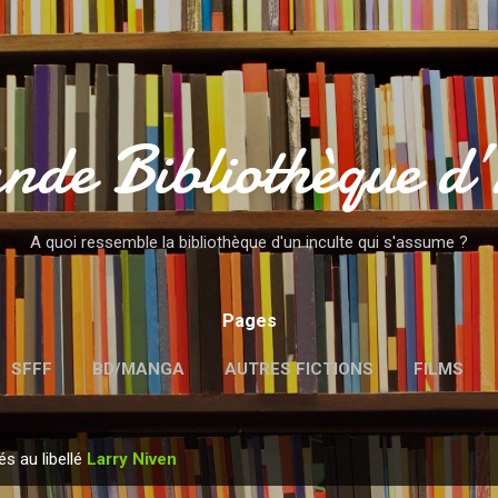
Accéder au contenu principal
nde Bibliothèque d
A quoi ressemble la bibliothèque d'un inculte qui s'assume ?
Pages
SFFF
BD/MANGA
AUTRES FICTIONS
FILMS
MENTIONS LÉGALES
és au libellé
Larry Niven