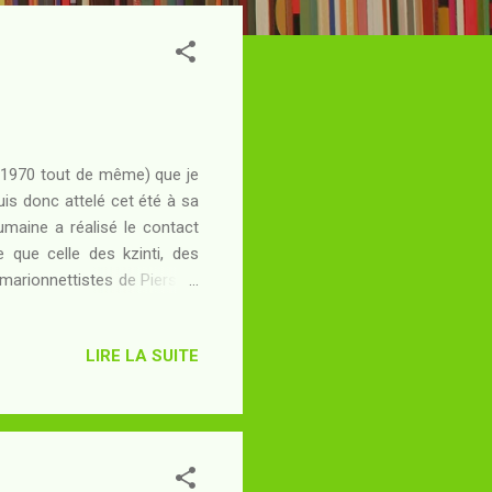
 (1970 tout de même) que je
uis donc attelé cet été à sa
umaine a réalisé le contact
e que celle des kzinti, des
 marionnettistes de Pierson,
squ'il rencontre son premier
nnettistes ont en effet fui
LIRE LA SUITE
rgure galactique promet de
ayant une forte aversion au