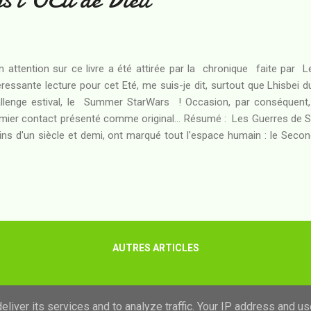
 attention sur ce livre a été attirée par la chronique faite par
éressante lecture pour cet Eté, me suis-je dit, surtout que Lhisb
llenge estival, le Summer StarWars ! Occasion, par conséquent, d
mier contact présenté comme original... Résumé : Les Guerres de 
ns d'un siècle et demi, ont marqué tout l'espace humain : le Sec
ore à rassembler autour de lui les colonies éparpillées de son 
n de fer de la Marine Spatiale Impériale. C'est alors que se produi
leverser à jamais le destin de l'espèce humaine : une sonde, ven
lle, apporte avec elle le corps d'un être intelligent extraterrestre. L'
mpire s'inquiète : les Pailleux représent...
AUTRES ARTICLES
Fourni par Blogger
liver its services and to analyze traffic. Your IP address and u