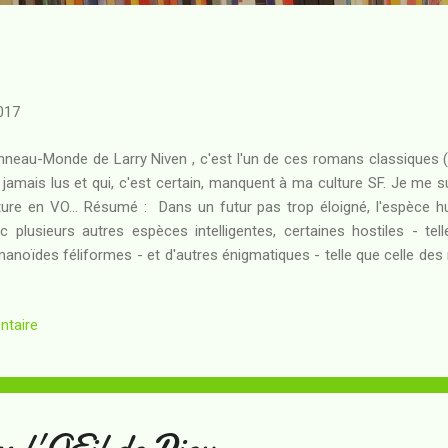
017
nneau-Monde de Larry Niven , c'est l'un de ces romans classiques
i jamais lus et qui, c'est certain, manquent à ma culture SF. Je me s
ture en VO... Résumé : Dans un futur pas trop éloigné, l'espèce h
c plusieurs autres espèces intelligentes, certaines hostiles - tell
anoïdes féliformes - et d'autres énigmatiques - telle que celle des
rois pattes et deux têtes. Louis Wu a dépassé les deux cents ans lor
ionnettiste, qui l'entraîne dans une étrange aventure... Les mario
ntaire
space connu quelques temps auparavant car un cataclysme d'enve
ayer la région dans quelques milliers d'années : pour cette espèce 
que, le moment était donc venu de plier bagage. Pourtant, un pro...
s l'OEil de Dieu