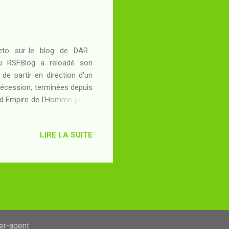
 Leto sur le blog de DAR .
ei du RSFBlog a reloadé son
e partir en direction d'un
Sécession, terminées depuis
ond Empire de l'Homme peine
prédécesseur, même avec la
t un incident qui promet de
LIRE LA SUITE
ue du système d'Alpha de la
être humain n'est plus seul et
ser-agent