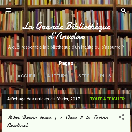
Accéder au contenu principal
La Grande Bibliothèque
d’Anudar
A quoi ressemble la bibliothèque d'un inculte qui s'assume ?
Pages
ACCUEIL
AUTEURS
SFFF
PLUS…
Affichage des articles du février, 2017
TOUT AFFICHER
A
r
Méta-Baron tome 3 : Orne-8 le Techno-
t
Cardinal
i