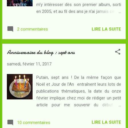
condamnant la civilisation Techno-
m'y intéresser dès son premier album, sorti
Industrielle à l'effondrement. Alors, en
en 2005, et au fil des ans je n'ai jamais cessé
désespoir de cause, il envoie sur Marmola le
de la lire. Douze ans et dix tomes plus tard (
tout neuf Techno-Cardinal Orne-8, un être
le dernier datant de cet automne), Seuls
aussi intelligent que pervers, afin de
LIRE LA SUITE
2 commentaires
semble devenir une franchise avec la sortie
maintenir une chape de plomb sur ces
de son adaptation au cinéma ! Je ne pouvais
nouvelles désastreuses, le temps de trouver
manquer d'aller voir ce que le grand écran
u...
Anniversaire du blog : sept ans
allait faire de cette série si intéressante et,
en même temps, de plus en plus frustrante
samedi, février 11, 2017
pour son lecteur... Résumé : Leila est une
jeune fille passionnée de bolides, un goût qui
Putain, sept ans ! De la même façon que
lui vient de son grand frère plongé dans le
Noël et Jour de l'An entraînent leurs lots de
coma. Quand elle apprend qu'il est renvoyé
publications thématiques, la date du onze
en chambre stérile, sa vie lui semble
février implique chez moi de rédiger un petit
insupportable et la voilà prête à exploser. Un
article pour me souvenir du début de
matin, voilà qu'elle se réveille dans son lit
l'histoire de ce blog. Il y a donc sept ans, je
sans bien se souvenir des événements du
créais en ce jour anniversaire du décès de
jour précédent. Il n'y a personne chez elle, ni
LIRE LA SUITE
10 commentaires
Frank Herbert mon premier blog littéraire, et