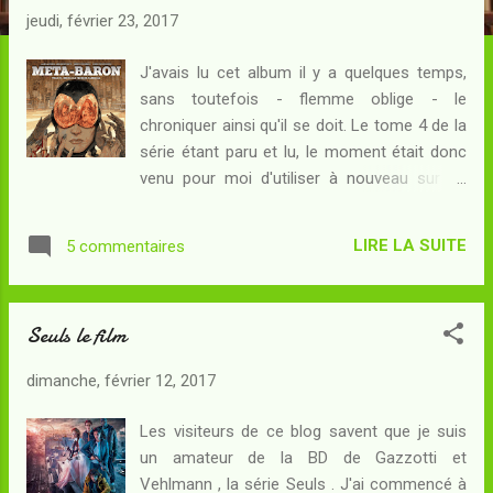
c
jeudi, février 23, 2017
l
e
J'avais lu cet album il y a quelques temps,
s
sans toutefois - flemme oblige - le
chroniquer ainsi qu'il se doit. Le tome 4 de la
série étant paru et lu, le moment était donc
venu pour moi d'utiliser à nouveau sur ce
blog l'étiquette Incaliverse à laquelle je tiens
beaucoup... Résumé : Le Méta-Baron a
LIRE LA SUITE
5 commentaires
défait les stratagèmes de Wilhelm-100 et
l'impossible a eu lieu : plus une seule goutte
d'épiphyte ne sera récoltée sur Marmola
Seuls le film
puisque les dernières réserves se trouvent à
présent au plus profond des soutes du
dimanche, février 12, 2017
Méta-Bunker. Sur Néo-Planète-d'Or, le
Techno-Pape lui-même s'affole : sans
Les visiteurs de ce blog savent que je suis
épiphyte, plus de voyage instantané dans
un amateur de la BD de Gazzotti et
l'espace, et donc plus d'Empire...
Vehlmann , la série Seuls . J'ai commencé à