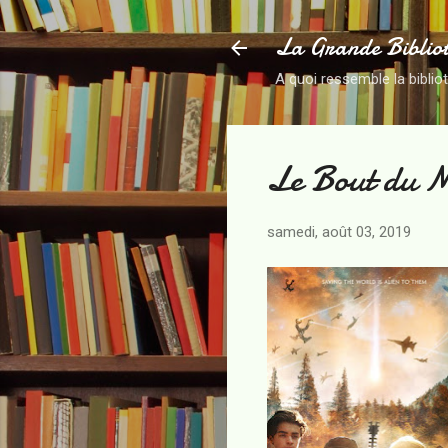
La Grande Biblio
A quoi ressemble la biblio
Le Bout du 
samedi, août 03, 2019