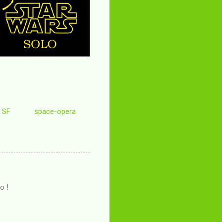
SF
space-opera
o !