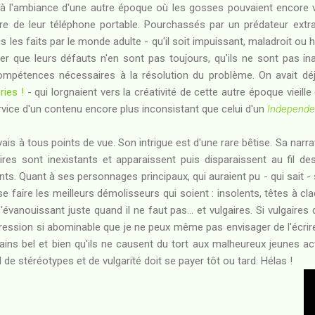
 l'ambiance d'une autre époque où les gosses pouvaient encore vi
iaire de leur téléphone portable. Pourchassés par un prédateur extr
les faits par le monde adulte - qu'il soit impuissant, maladroit ou ho
r que leurs défauts n'en sont pas toujours, qu'ils ne sont pas ina
ompétences nécessaires à la résolution du problème. On avait 
ries !
- qui lorgnaient vers la créativité de cette autre époque vieill
ervice d'un contenu encore plus inconsistant que celui d'un
Independe
is à tous points de vue. Son intrigue est d'une rare bêtise. Sa narrat
es sont inexistants et apparaissent puis disparaissent au fil 
ts. Quant à ses personnages principaux, qui auraient pu - qui sait - 
 se faire les meilleurs démolisseurs qui soient : insolents, têtes à cl
'évanouissant juste quand il ne faut pas... et vulgaires. Si vulgaires
xpression si abominable que je ne peux même pas envisager de l'écri
crains bel et bien qu'ils ne causent du tort aux malheureux jeunes 
al de stéréotypes et de vulgarité doit se payer tôt ou tard. Hélas !