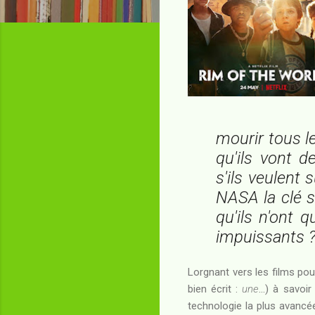
mourir tous l
qu'ils vont d
s'ils veulent
NASA la clé s
qu'ils n'ont 
impuissants 
Lorgnant vers les films p
bien écrit :
une
...) à savoi
technologie la plus avancé