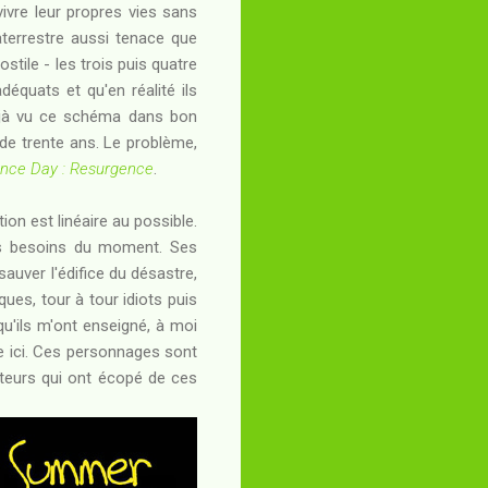
vre leur propres vies sans
aterrestre aussi tenace que
stile - les trois puis quatre
déquats et qu'en réalité ils
déjà vu ce schéma dans bon
e de trente ans. Le problème,
nce Day : Resurgence
.
ion est linéaire au possible.
des besoins du moment. Ses
sauver l'édifice du désastre,
aques, tour à tour idiots puis
 qu'ils m'ont enseigné, à moi
re ici. Ces personnages sont
acteurs qui ont écopé de ces