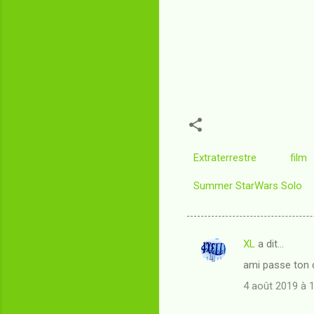
Extraterrestre
film
Summer StarWars Solo
XL
a dit…
C
ami passe ton c
o
4 août 2019 à 
m
m