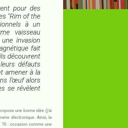
vent pour des
es "Rim of the
ctionnels à un
me vaisseau
r une invasion
agnétique fait
ils découvrent
 leurs défauts
nt amener à la
ns l’œuf alors
es se révèlent
ropose une bonne idée (j'ai
erie électronique. Ainsi, la
ées 70 : occasion comme une