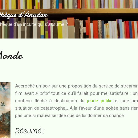
Accéder au contenu principal
thèque d’Anudar
thèque d'un inculte qui s'assume ?
Monde
Accroché un soir sur une proposition du service de streamin
film avait
a priori
tout ce qu'il fallait pour me satisfaire : u
contenu fléché à destination du
jeune public
et une amb
situation de catastrophe... A la faveur d'une soirée sans rien
pas une si mauvaise idée que de lui donner sa chance.
Résumé :