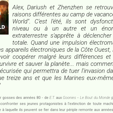
Alex, Dariush et Zhenzhen se retrou
raisons différentes au camp de vacanc
World". C'est l'été, ils sont dysfon
niveau ou à un autre et un énor
extraterrestre s'apprête à déclenche
totale. Quand une impulsion électrom
es appareils électroniques de la Côte Ouest, 
evoir coopérer malgré leurs différences et
 survivre et sauver la planète... mais comme
écurisée qui permettra de tuer l'invasion da
que treize ans et que les Marines eux-mêm
?
our gosses des années 80 - de
E.T.
aux
Goonies
-
Le Bout du Monde
p
r confronter ses jeunes protagonistes à l'extinction de toute machin
e à laquelle ils peuvent se fier dans leur périple remonte aux ann