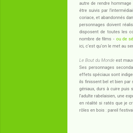
autre de rendre hommage à
être suivis par l'interméd
coriace, et abandonnés dans 
personnages doivent réalise
disposent de toutes les c
nombre de films -
ou de sé
ici, c'est qu'on le met au s
Le Bout du Monde
est mauva
Ses personnages secondair
effets spéciaux sont indigen
ils finissent bel et bien par
géniaux, durs à cuire puis s
l'adulte rabelaisien, une e
en réalité si ratés que je 
rôles en bois : pareil festiv