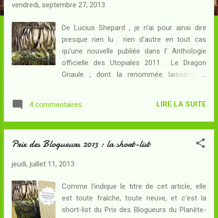
c
vendredi, septembre 27, 2013
l
e
De Lucius Shepard , je n'ai pour ainsi dire
presque rien lu : rien d'autre en tout cas
s
qu'une nouvelle publiée dans l' Anthologie
officielle des Utopiales 2011 . Le Dragon
Griaule , dont la renommée laisserait à
penser qu'il s'agit du chef-d'oeuvre de son
auteur, somnole dans ma PàL depuis que j'ai
LIRE LA SUITE
4 commentaires
recueilli sa dédicace... Entré dans la short-list
du Prix des Blogueurs édition 2013 , le
présent livre est un roman indépendant se
Prix des Blogueurs 2013 : la short-list
déroulant dans l'univers de Griaule : restait à
savoir s'il pouvait s'agir d'une porte d'entrée
jeudi, juillet 11, 2013
à ce monde... Résumé : Aux pieds du dragon
Griaule, statufié depuis des millénaires,
Comme l'indique le titre de cet article, elle
s'étend Teocinte, une ville corrompue et
est toute fraîche, toute neuve, et c'est la
décadente, mais dont les chefs continuent à
short-list du Prix des Blogueurs du Planète-
croire que leur devoir est de trouver le