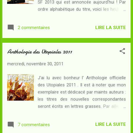
SF 2013 qui est annoncée aujourd'hui ! Par
moyen, une bonne fois pour toutes, de tuer
ordre alphabétique du titre, voici les heureux
la créature monstrueuse qui les domine et
nominés, ceux parmi lesquels il n'en restera
qui, peut-être, influence leurs vies malgré sa
plus qu'un : 22/11/63 de Stephen King . Le
paralysie. Richard Rosacher, un jeune
LIRE LA SUITE
2 commentaires
Calice du Dragon de Lucius Shepard . La
médecin, cherche à étudie...
Maison des Derviches de Ian McDonald .
Anamnèse de Lady Star de L. L. Kloetzer . A
Anthologie des Utopiales 2011
titre personnel, je relève qu'il me faudra donc
rattraper les numéros 2, 3 et 4 d'ici deux
mercredi, novembre 30, 2011
mois et demi. Cela devrait pouvoir se faire
sans problème. Bonne chance aux quatre
J'ai lu avec bonheur l' Anthologie officielle
nominés en tout cas !
des Utopiales 2011 . Il est à noter que mon
exemplaire est dédicacé par maints auteurs :
les titres des nouvelles correspondantes
seront écrits en lettres grasses. Par ailleurs,
j'ai demandé à Thomas Day, dont j'avais lu
(et gardé un très bon souvenir) il y a
LIRE LA SUITE
7 commentaires
longtemps La Voie du Sabre et la séquelle