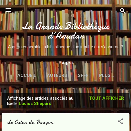
Accéder au contenu principal
La Grande Bibliothèque
d’Anudar
A quoi ressemble la bibliothèque d'un inculte qui s'assume ?
Pages
ACCUEIL
AUTEURS
SFFF
PLUS…
Affichage des articles associés au
TOUT AFFICHER
A
libellé
Lucius Shepard
r
t
Le Calice du Dragon
i