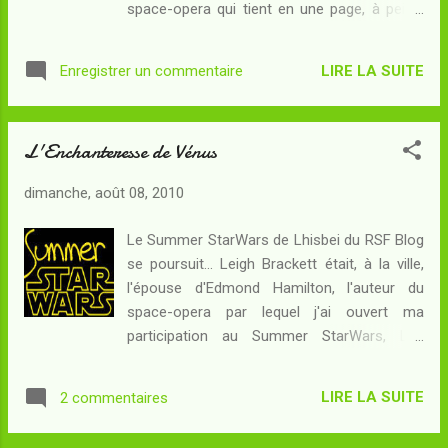
space-opera qui tient en une page, à peine,
hypothèse scientifique pour construire une
et qui a été publié en 1953 en étant
fiction, ne l'est-il pas autant, voire même
considéré comme une "parodie de space-
plus, de sélectionner une hypothèse sociale
LIRE LA SUITE
Enregistrer un commentaire
opera". Résumé : Sur Mars, Tharn est le
? Les littératures de l'imaginaire...
Seigneur de la Guerre de Loanis. Il
accompagne la Dame Royale de Mars, Lehni-
L'Enchanteresse de Vénus
tal-Loanis, dans sa fuite éperdue, car ils sont
poursuivis par les redoutables épéistes de
dimanche, août 08, 2010
Varnis. Les deux amants savent que la clé du
salut se trouve dans le Temple de la Vapeur
Le Summer StarWars de Lhisbei du RSF Blog
Liquide, où se trouve le secret par lequel ils
se poursuit... Leigh Brackett était, à la ville,
deviendront les maîtres incontestés de
l'épouse d'Edmond Hamilton, l'auteur du
Loanis. Rien ne les arrêtera, car même les
space-opera par lequel j'ai ouvert ma
féroces épéistes de Varnis ne peuvent leur
participation au Summer StarWars, Les
faire face lorsqu'ils combattent côte à côte...
voleurs d'étoiles , mais ses travaux d'auteure
Rien ? Est-ce bien certain ? Il serait difficile
de SF sont plus anciens que leur mariage
d'analyser Les épéistes de Varnis sans
LIRE LA SUITE
2 commentaires
(datant de 1946). Nous tenons là un space-
saccager le gag final, qui rappellera sans
opera de 1949, plus récent que les deux
doute quelque chose à certains c...