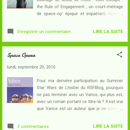
l'héritier. Alors, quand par un concours de
the Rule of Engagement , un court-métrage
circonstances le jeune homme se voit
de space-op' épique et inquiétant, comme
contraint à fuir à bord d'un vaisseau promis
dans les bonnes histoires Contexte : En
à l'incinérateur en compagnie d'un pirate
2103, la Terre est en guerre contre un
piégé dans le corps d'un chat et d'une
LIRE LA SUITE
Enregistrer un commentaire
ennemi extraterrestre capable d'imposer sa
batterie à intelligence artificielle, il ne se pl...
volonté à l'esprit humain. Si la flotte des
Etats-Unis de la Terre est capable de les
Space Opera
maintenir à distance et peut-être de les
éliminer, il suffit que l'un d'entre eux
lundi, septembre 20, 2010
s'approche trop près d'un être humain pour
être en mesure de contrôler son esprit... Les
Pour ma dernière participation au Summer
soldats ont l'ordre de s'éjecter de leurs
Star Wars de Lhisbei du RSFBlog, pourquoi
vaisseaux en cas de contact - la mort étant
ne pas terminer avec un Vance, qui plus est,
la seule façon d'échapper à la corruption.
avec un roman portant ce titre-là ? Il est vrai
Mais que doit faire un commandant de
que Vance est un auteur que je ne connais
vaisseau en cas de doute quant à la sincérité
pas du tout, parce que je n'avais jamais
de l'un de ses pilotes en perdition ? Note
ouvert l'un de ses livres auparavant...
personnelle : je serai indisponible pendant
LIRE LA SUITE
2 commentaires
Résumé : Dame Isabel Grayce est une riche