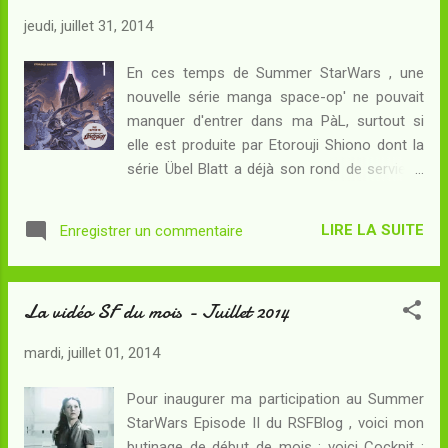
l'espace et une batterie à intelligence
jeudi, juillet 31, 2014
artificielle surnommée Pico-Pico, mais
surtout d'un vaisseau pirate capable de
En ces temps de Summer StarWars , une
semer les astronefs les plus puissants de la
nouvelle série manga space-op' ne pouvait
galaxie. Réaliser des prouesses nécessite
manquer d'entrer dans ma PàL, surtout si
pourtant de recharger les réservoirs
elle est produite par Etorouji Shiono dont la
d'anodium, et les lieux pour le faire sont eux-
série Übel Blatt a déjà son rond de serviette
mêmes riches de dangers... Lysja va-t-il
en ces lieux... Résumé : Lysja vit sur une
longtemps se contenter de voyager d'un
station spatiale technique perdue au milieu
monde à l'autre ou bien sera-t-il un jour saisi
LIRE LA SUITE
Enregistrer un commentaire
de nulle part, où il gagne sa vie en tant que
par l'envie de reconsti...
plombier tout en rêvant d'étoiles. En cette
année 1001 de l'ère spatiale, tous les portails
La vidéo SF du mois - Juillet 2014
qui unissent les mondes colonisés par
l'espèce humaine sont aux mains des
mardi, juillet 01, 2014
Gardiens de l'Aion, une coalition militaire et
dictatoriale qui a réussi, quelques années
Pour inaugurer ma participation au Summer
plus tôt, à éliminer son dernier ennemi, le
StarWars Episode II du RSFBlog , voici mon
Royaume-Uni de Zaysion dont Lysja était
butinage de début de mois : voici Cockpit :