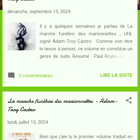
c
l
dimanche, septembre 15, 2024
e
s
Il y a quelques semaines je parlais de La
marche funèbre des marionnettes , UHL
signé Adam-Troy Castro . Comme son titre
le laisse à penser, ce volume en constitue un
genre de suite. Résumé : Paul Royko est un
shooter de neuropics, des enregistrements
de ses expériences de vie que son
LIRE LA SUITE
2 commentaires
employeur commercialise ensuite à son
public. Ce dernier appréciant les expériences
hors du commun, c'est sur Vlhan qu'on
La marche funèbre des marionnettes - Adam-
l'envoie : sur ce monde sans réelle
Troy Castro
civilisation, les autochtones se livrent tous
les ans à un mortel ballet que des
lundi, juillet 15, 2024
spectateurs humains ou extraterrestres
apprécient. Or, dix ans plus tôt, une femme
Bien que j'aie lu le premier volume traduit en
porteuse de lourdes modifications s'est