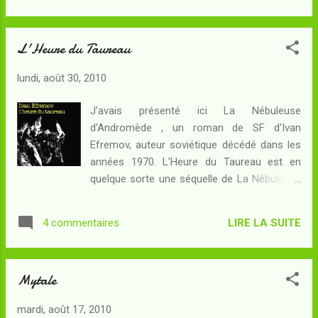
une durée de l'ordre d'une semaine à dix
mécène quelque peu excentrique. Dans un
jours...
futur assez proche, les voyages spatiaux
L'Heure du Taureau
permettent à la Terre de découvrir les talents
de civilisations extraterrestres. La Neuvième
lundi, août 30, 2010
Compagnie de Rlaru est une troupe de
musiciens itinérants qui séduit les gens de la
J'avais présenté ici La Nébuleuse
Terre. Dame Isabel, suite à l'une de leurs
d'Andromède , un roman de SF d'Ivan
représentations, décide, au grand dam de
Efremov, auteur soviétique décédé dans les
son neveu Roger, de monter une expédition
années 1970. L'Heure du Taureau est en
spatiale vers Rlaru afin de faire découvrir la
quelque sorte une séquelle de La Nébuleuse
musique terrienne aux semblables des
d'Andromède et il convient d'en resituer le
musiciens de la Neuvième Compagnie... Le
contexte. Dans un avenir lointain, après un
voyage du Phébus va bientôt démarrer. A
LIRE LA SUITE
4 commentaires
désastre écologique, la réforme socio-
bord, prendra part la fine fleur des musiciens
psychologique a permis à l'espèce humaine
de la Terre. Dame Isabel dirigera donc l...
de construire un système économique et
Mytale
politique communiste efficace et viable. La
Terre et l'humanité sont guéries et entrent
mardi, août 17, 2010
dans une nouvelle ère, prenant bientôt