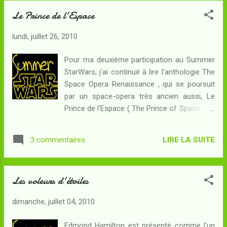
autres dont j'ai déjà parlé, c'est-à-dire, une
Le Prince de l'Espace
oeuvre contemporaine de la Trilogie de
Fondation d'Isaac Asimov. Résumé : Stark
lundi, juillet 26, 2010
est né sur Mercure, mais il voyage à travers
tout le Système Solaire. Il a été sur Terre. Sur
Pour ma deuxième participation au Summer
Vénus, il cherche Helvi, un ami disparu. Sa
StarWars, j'ai continué à lire l'anthologie The
recherche l'emmène à Shuruun, une ville
Space Opera Renaissance , qui se poursuit
située de l'autre côté de la Mer Rouge, une
par un space-opera très ancien aussi, Le
immense nappe de brouillard écarlate sur
Prince de l'Espace ( The Prince of Space ) de
laquelle peuvent circuler des bateaux. Une
Jack Williamson. Le titre n'est pas sans
première altercation l'oppose à Malthor, le
évoquer (ainsi que Gromovar me l'a fait
capitaine du bateau, qui veut le capturer
LIRE LA SUITE
3 commentaires
remarquer) le fameux Actarus, prince
alors qu'ils sont sur le point de débar...
d'Euphor dans la série animée Goldorak . Le
Prince de l'Espace est une nouvelle plus
Les voleurs d'étoiles
longue que Les voleurs d'étoiles et c'est
aussi une histoire plus récente car elle date
dimanche, juillet 04, 2010
de 1931. Ce qui ne l'empêche pas de poser
des questions très actuelles... Résumé : Au
Edmond Hamilton est présenté comme l'un