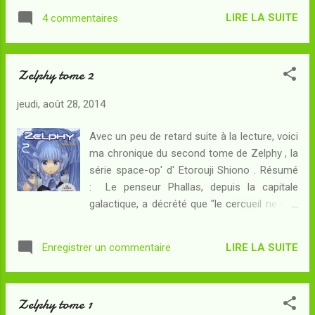
l'espace... Après Mars , la route conduit à
pourquoi les Vlhanis l'ont-elle admise parmi
LIRE LA SUITE
4 commentaires
Saturne où une "comète morte" émet un
eux ? L' extraterrestre est une figure d...
mystérieux appel à l'aide. Il semblerait qu'une
intelligence, artificielle ou biologique, soit
Zelphy tome 2
piégée sur ce corps céleste qui porte les
traces d'une exploitation vinéenne. Les
jeudi, août 28, 2014
nouveaux venus seront-ils amis ou ennemis
? Alors que les communications avec Vinéa
Avec un peu de retard suite à la lecture, voici
ont été interrompues, les exilés dont Khâny
ma chronique du second tome de Zelphy , la
fait partie se montrent plus méfiants que
série space-op' d' Etorouji Shiono . Résumé
jamais - et l'amie de Yoko elle-même semble
: Le penseur Phallas, depuis la capitale
différente... Le précédent album avait
galactique, a décrété que "le cercueil ne doit
constitué une véritable déception : intrigue
plus jamais s'ouvrir". Alors, les Gardiens de
peu lisible, dessin étrange par moments...
l'Aion dépêchent leurs chiens de guerre les
J'attendais donc beaucoup de cette nouvelle
LIRE LA SUITE
Enregistrer un commentaire
plus acharnés à la poursuite des rebelles
livraison - qu'à nouveau je n'attend...
dont fait maintenant partie Lysja... Celui-ci
dispose en effet d'étonnants alliés, entre un
Zelphy tome 1
chat hébergeant la conscience d'un pirate de