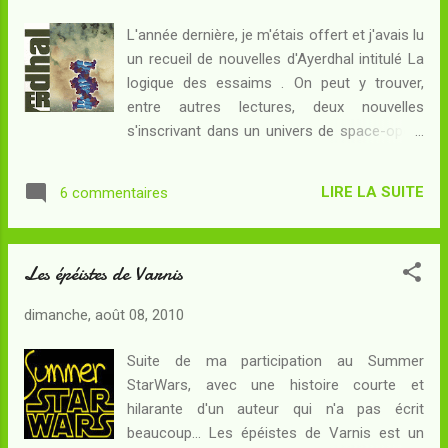
contact avec des civilisations extraterrestres
L'année dernière, je m'étais offert et j'avais lu
amies par l'intermédiaire du Grand Anneau,
un recueil de nouvelles d'Ayerdhal intitulé La
un réseau de communications informatique
logique des essaims . On peut y trouver,
d'envergure galactique. Les expéditions
entre autres lectures, deux nouvelles
spatiales entre les différents systèmes
s'inscrivant dans un univers de space-opera
stellaires sont encore très dangereuses
où, dans un futur non déterminé, une
mais la civilisation humaine, tout comme ses
organisation politique nommée "Fédération
soeurs de l'espace, est désormais patiente
LIRE LA SUITE
6 commentaires
homéocrate" veille sur le destin des mondes
et sait que la science finira par proposer de
colonisés par l'espèce humaine. Je ne
nouvelles solutions.. Résumé : ...
connais pas encore très bien la SF
Les épéistes de Varnis
d'Ayerdhal, néanmoins, j'ai retenu comme
point commun à ses oeuvres leur arrière-
dimanche, août 08, 2010
plan progressiste. L'auteur a des idées que je
situe volontiers à la gauche du spectre
Suite de ma participation au Summer
politique, et même à la gauche de la gauche :
StarWars, avec une histoire courte et
Ayerdhal a compris que SF, de nos jours,
hilarante d'un auteur qui n'a pas écrit
peut aussi se comprendre comme "Socio-
beaucoup... Les épéistes de Varnis est un
Fiction" - et s'il est intéressant de partir d'une