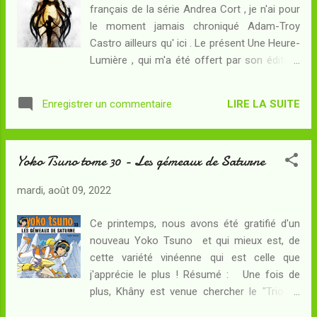
français de la série Andrea Cort , je n'ai pour
introduite dans le ballet des "marionnettes"
le moment jamais chroniqué Adam-Troy
et a aussitôt démontré que l'humanité
Castro ailleurs qu' ici . Le présent Une Heure-
pouvait y contribuer... produisant un nouvel
Lumière , qui m'a été offert par son éditeur,
intérêt pour ce macabre spectacle et
l'amène sur les terres du planet-opera ce qui
justifiant la mission de Royko. Sur Vlhan, il va
me permet de faire une première
rencontrer trois personnes dont deux vont
LIRE LA SUITE
Enregistrer un commentaire
participation au Summer StarWars : Ahsoka
transformer sa vie en profondeur... et la
du RSFBlog . Résumé : Sur Vlhan, les
moindre des trois pourra...
autochtones (que l'on appelle souvent
Yoko Tsuno tome 30 - Les gémeaux de Saturne
"marionnettes") se livrent tous les ans à un
Ballet mortel d'une inexplicable beauté, qui
mardi, août 09, 2022
attire des curieux venus de toutes les
civilisations de la Confédération homsap.
Ce printemps, nous avons été gratifié d'un
Alex Gordon est l'un d'entre eux :
nouveau Yoko Tsuno et qui mieux est, de
exolinguiste, il cherche à résoudre l'énigme
cette variété vinéenne qui est celle que
du langage des Vlhanis. Mais, alors qu'il
j'apprécie le plus ! Résumé : Une fois de
s'apprête à observer son troisième Ballet,
plus, Khâny est venue chercher le "Trio de
voici qu'une femme humaine apparaît au
l'Etrange" sur Terre pour une mission dans
milieu des marionnettes ! Qui est-elle ? Et