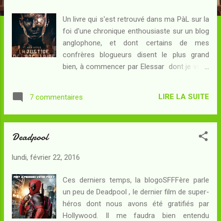
c
l
Un livre qui s'est retrouvé dans ma PàL sur la
e
foi d'une chronique enthousiaste sur un blog
s
anglophone, et dont certains de mes
confrères blogueurs disent le plus grand
bien, à commencer par Elessar dont je vous
recommande la chronique ... Résumé : Le
Radch, une civilisation interstellaire qui, dans
LIRE LA SUITE
7 commentaires
un futur lointain, fait tache d'huile et s'étend
selon un mouvement centrifuge qui n'est pas
sans inquiéter ses voisins, humains ou non...
Deadpool
La puissance radchaaïe a très longtemps
reposé sur sa capacité à construire des
lundi, février 22, 2016
flottes de vaisseaux et de stations contrôlés
par des intelligences artificielles, à bord
Ces derniers temps, la blogoSFFFère parle
desquels pullulent des hordes d'ancillaires :
un peu de Deadpool , le dernier film de super-
corps humains placés sous le contrôle
héros dont nous avons été gratifiés par
direct des IA, soumis à la seule volonté
Hollywood. Il me faudra bien entendu
d'Anaander Mianaaï, la Maître du Radch qui