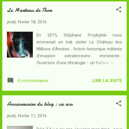
Charles tente une dangereuse expérience...
Le Marteau de Thor
Une machine destinée à canaliser en lui
l'âme d'un des derniers druides gaulois qui
jeudi, février 18, 2016
ait sacrifié au sinistre dieu Lug fonctionne
trop bien et le voici désormais possédé par
En 2015, Stéphane Przybylski nous
les souvenirs d'un barbare déterminé à
emmenait en Irak visiter Le Château des
reprendre ses rites ! Mais pour Théo Sinclair,
Millions d'Années , fiction historique mâtinée
l'heure n'est pas encore venue de s'affronter
d'invasion extraterrestre imminente...
au Druide noir : l'OEil de la Nuit, dont la
Ouverture d'une tétralogie - un format assez
réputation grandit à Paris, doit encore
rare pour que la chose soit signalée - nous
mesurer l'étendue de ses propres pouvoirs.
avons vu arriver il y a quelques temps le
Quand des fakirs et des télépathes
LIRE LA SUITE
4 commentaires
deuxième volet de cette histoire, occasion
menacent l'équilibre du monde, c'es...
pour moi de faire mon retour à cet univers.
Pour le meilleur ou bien... ? Résumé : Le
Anniversaire du blog : six ans
torride Eté 39 a pris fin sur les décombres de
la Pologne, démembrée entre l'Allemagne
jeudi, février 11, 2016
nazie et l'Union Soviétique, et déjà les
démocraties occidentales doutent : cela