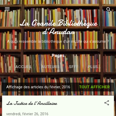
Accéder au contenu principal
La Grande Bibliothèque
d’Anudar
A quoi ressemble la bibliothèque d'un inculte qui s'assume ?
Pages
ACCUEIL
AUTEURS
SFFF
PLUS…
Affichage des articles du février, 2016
TOUT AFFICHER
A
r
La Justice de l'Ancillaire
t
i
vendredi, février 26, 2016