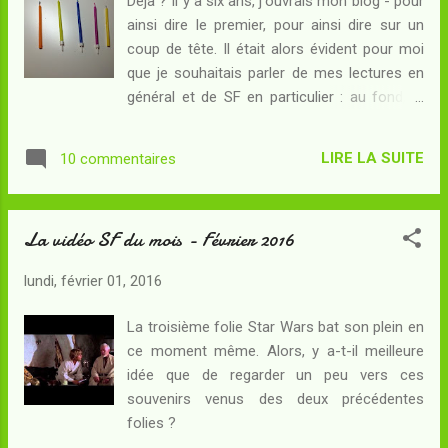
Déjà ? Il y a six ans, j'ouvrais mon blog - pour
vaut-il bien la peine de continuer le combat ?
ainsi dire le premier, pour ainsi dire sur un
Dans l'Atlantique, les U-Boote patrouillent
coup de tête. Il était alors évident pour moi
déjà pour harceler la flotte alliée... Alors que
que je souhaitais parler de mes lectures en
s'ouvre la "Drôle de Guerre", les prochains
général et de SF en particulier : au fond, si
coups seront des coups fourrés. Les
l'on a envie de s'exprimer, autant qu'il
découvertes faites en Irak par l'expédition de
s'agisse d'un sujet que l'on maîtrise un peu.
l'Ahnenerbe qu'accompagnait Saxhäuser,
LIRE LA SUITE
10 commentaires
Et comme il n'était pas question pour moi de
maintenant perdu en mer, sont aux mains
tenir un blog d'enseignant - je tiens
des s...
beaucoup à séparer mes activités privées de
La vidéo SF du mois - Février 2016
mes activités professionnelles - je n'avais
pas beaucoup de choix disponibles. Dans
lundi, février 01, 2016
cette aventure, je ne partais pas tout à fait
seul. J'ai eu, dès le départ, le soutien de mes
La troisième folie Star Wars bat son plein en
amis du Forum de Dune à Rakis . J'ai obtenu,
ce moment même. Alors, y a-t-il meilleure
assez vite, le soutien du Planète-SF qui - je
idée que de regarder un peu vers ces
l'ignorais à l'époque - rassemble d'autres
souvenirs venus des deux précédentes
blogueurs appartenant au même
folies ?
écosystème que moi, celui du fandom SFFF.