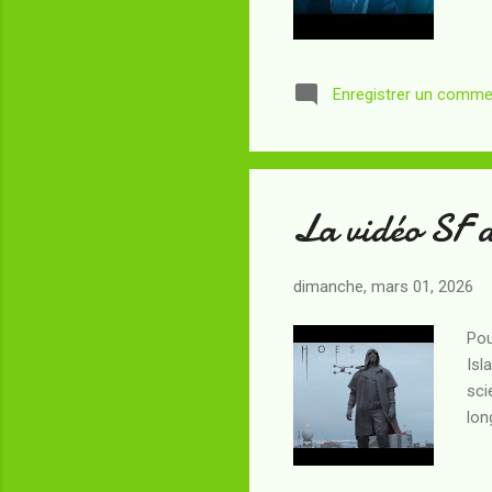
Enregistrer un comme
La vidéo SF 
dimanche, mars 01, 2026
Pou
Isl
sci
lon