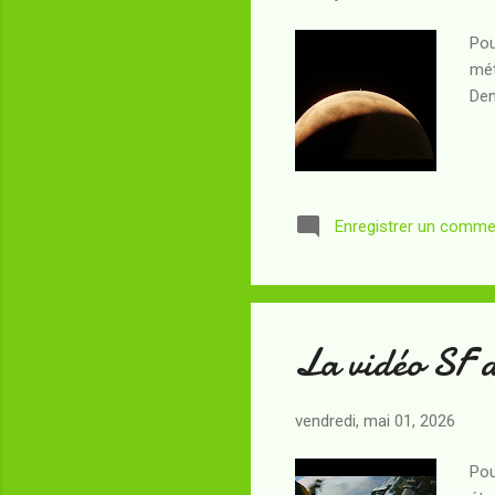
Pou
mét
Den
Enregistrer un comme
La vidéo SF 
vendredi, mai 01, 2026
Pou