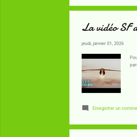
La vidéo SF 
jeudi, janvier 01, 2026
Pou
par
Enregistrer un comme