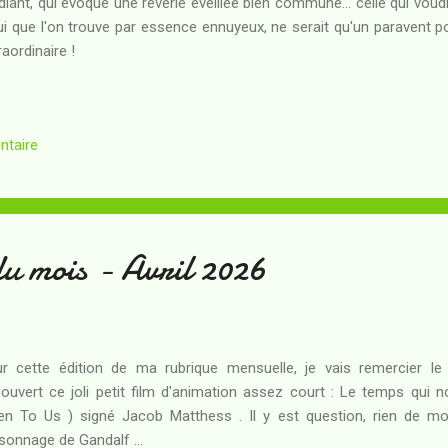
diant, qui évoque une rêverie éveillée bien commune... celle qui voud
ui que l'on trouve par essence ennuyeux, ne serait qu'un paravent p
raordinaire !
ntaire
du mois - Avril 2026
r cette édition de ma rubrique mensuelle, je vais remercier le s
ouvert ce joli petit film d'animation assez court : Le temps qui 
en To Us ) signé Jacob Matthess . Il y est question, rien de m
sonnage de Gandalf ...