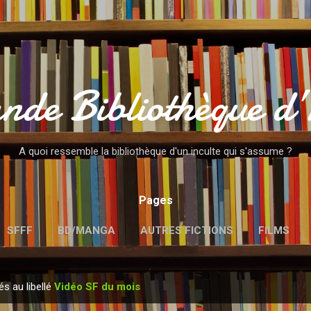
Accéder au contenu principal
nde Bibliothèque d
A quoi ressemble la bibliothèque d'un inculte qui s'assume ?
Pages
SFFF
BD/MANGA
AUTRES FICTIONS
FILMS
MENTIONS LÉGALES
és au libellé
Vidéo SF du mois