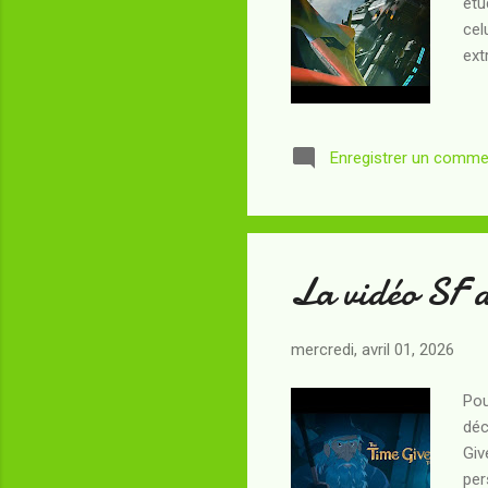
étu
cel
ext
Enregistrer un comme
La vidéo SF 
mercredi, avril 01, 2026
Pou
déc
Giv
per