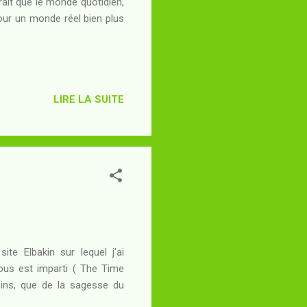
rait que le monde quotidien,
our un monde réel bien plus
LIRE LA SUITE
ite Elbakin sur lequel j'ai
nous est imparti ( The Time
oins, que de la sagesse du