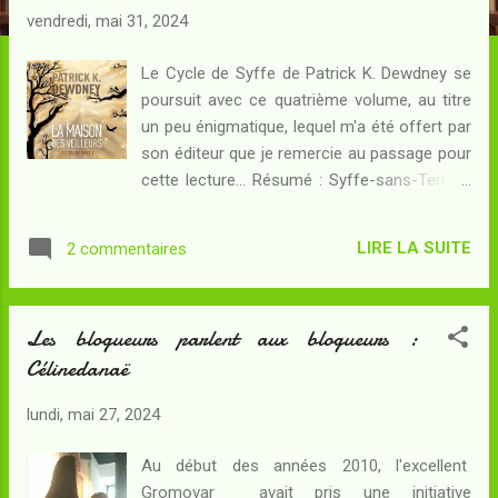
c
vendredi, mai 31, 2024
l
e
Le Cycle de Syffe de Patrick K. Dewdney se
s
poursuit avec ce quatrième volume, au titre
un peu énigmatique, lequel m'a été offert par
son éditeur que je remercie au passage pour
cette lecture... Résumé : Syffe-sans-Terre a
réussi un exploit à Puy-Rouge : il revient à
Bourre pour y être honoré par le primat
LIRE LA SUITE
2 commentaires
Aidan Corjoug. La victoire a néanmoins un
goût amer : deux des membres originels de
la coterie de Syffe sont morts, et un autre
Les blogueurs parlent aux blogueurs :
était porteur d'instructions spécifiques dont
Célinedanaë
Syffe ignorait tout. Aidan, qui sait que la
guerre se rapproche de plus en plus de
lundi, mai 27, 2024
Bourre, va tout faire pour reconquérir la
confiance de celui qu'il considère comme un
Au début des années 2010, l'excellent
ami - et lorsque la coterie enrichie de
Gromovar avait pris une initiative