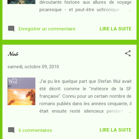
déroutante histoire aux allures de voyage
révolution à son terme : le gouvernement du
picaresque - et peut-être uchronique - de
Réal, coupable de crimes odieux, va-t-il enfin
Noô s'éloignait des récits que Wul avait su
tomber ? Soror va-t-elle goûter à la liberté
produire vingt ans plus tôt... Son étrangeté a
que Jouve Deméril a théorisée ? Soror est
LIRE LA SUITE
Enregistrer un commentaire
intrigué d'autres personnes plus instruites
l'un de ces mondes étranges dont Stefan
que moi dans les genres de l'imaginaire - à
Wul avait le secret : cré...
commencer par Laurent Genefort qui devait
Noô
s'y intéresser en particulier dans sa thèse
sur les livres-univers de la SF : il est donc
samedi, octobre 09, 2010
plaisant de voir Noô connaître une
adaptation en BD, le même Laurent Genefort
J'ai pu lire quelque part que Stefan Wul avait
s'étant collé au travail de scénarisation du
été décrit comme le "météore de la SF
texte wulien... Résumé : Quand Brice se
française". Connu pour un certain nombre de
réveille, c'est pour découvrir que ses derniers
romans publiés dans les années cinquante, il
souvenirs du Brésil se trouvent désormais à
était ensuite resté silencieux pendant de
quatre années-lumière de distance... Un
longues années jusqu'à la publication de Noô
certain Jouve Deméril, qui l'a recueilli au fin
à la fin des années 1970, lequel est resté son
fond de la jungle, lui a fait traverser l'espace
LIRE LA SUITE
6 commentaires
dernier roman car Wul est décédé dans les
jusqu'à Soror - pl...