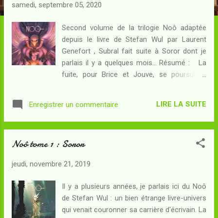
c
samedi, septembre 05, 2020
l
e
Second volume de la trilogie Noô adaptée
depuis le livre de Stefan Wul par Laurent
s
Genefort , Subral fait suite à Soror dont je
parlais il y a quelques mois... Résumé : La
fuite, pour Brice et Jouve, se poursuit à
travers une nature toujours plus dangereuse.
Les soldats du Réal sont tout proches et si
LIRE LA SUITE
Enregistrer un commentaire
les rebelles ne sont pas sans alliés, ils vont
devoir traverser une zone noô-active : quoi
que cette substance huileuse puisse être,
Noô tome 1 : Soror
elle peut happer les esprits et rendre fous
ceux qui succomberaient à son pouvoir... Et
jeudi, novembre 21, 2019
la route, après ce territoire hostile,
comportera bien d'autres dangers. De l'autre
Il y a plusieurs années, je parlais ici du Noô
côté de la mer, se trouve le bastion des
de Stefan Wul : un bien étrange livre-univers
insurgés où l'un des vieux amis de Jouve
qui venait couronner sa carrière d'écrivain. La
n'attend que son mentor pour conduire la