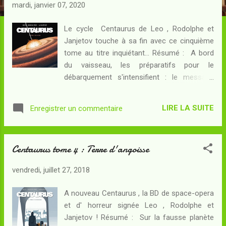
c
mardi, janvier 07, 2020
l
e
Le cycle Centaurus de Leo , Rodolphe et
Janjetov touche à sa fin avec ce cinquième
s
tome au titre inquiétant... Résumé : A bord
du vaisseau, les préparatifs pour le
débarquement s'intensifient : le message
reçu depuis le sol de la fausse planète Vera
est rassurant et il devient envisageable de
LIRE LA SUITE
Enregistrer un commentaire
s'y installer une bonne fois pour toutes.
Pourtant, le gouverneur est inquiet. Yoko est
introuvable et ses sabotages sont
Centaurus tome 4 : Terre d'angoisse
inexplicables : pourquoi donc a-t-elle tout
fait pour dérouter le vaisseau ? A terre, les
vendredi, juillet 27, 2018
explorateurs qui connaissent eux la vraie
nature du danger cherchent un moyen
A nouveau Centaurus , la BD de space-opera
d'avertir leurs amis. L'entité prédatrice qui se
et d' horreur signée Leo , Rodolphe et
cache dans les sous-sols de la verdoyante
Janjetov ! Résumé : Sur la fausse planète
planète a transformé celle-ci en piège mortel