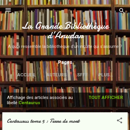
Accéder au contenu principal
La Grande Bibliothèque
d’Anudar
A quoi ressemble la bibliothèque d'un inculte qui s'assume ?
Pages
ACCUEIL
AUTEURS
SFFF
PLUS…
Affichage des articles associés au
TOUT AFFICHER
A
libellé
Centaurus
r
t
Centaurus tome 5 : Terre de mort
i