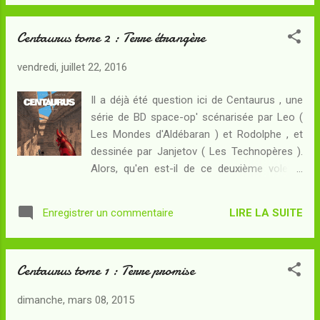
souvenirs touristiques inclus ! De toute
de la fragmentation du ...
évidence, quelqu'un s'est assez intéressé à
Centaurus tome 2 : Terre étrangère
l'Histoire de la Terre pour vouloir en imiter les
réalisations... Alors que les mystères
vendredi, juillet 22, 2016
s'accumulent au sol, dans le vaisseau les
forces de sécurité cherchent encore à
Il a déjà été question ici de Centaurus , une
identifier le mystérieux intrus qui s'est faufilé
série de BD space-op' scénarisée par Leo (
à l'intérieur pendant le si long voyage depuis
Les Mondes d'Aldébaran ) et Rodolphe , et
la Terre. Dans quel but a-t-il favorisé la
dessinée par Janjetov ( Les Technopères ).
naissance de jumeaux parmi les passagers ?
Alors, qu'en est-il de ce deuxième volet ?
Et si Joy et June, les jumelles qui font partie
Résumé : Une mission d'exploration
du groupe d'explorateurs, avaient un agenda
débarquée sur la planète Véra inspecte les
caché ? Avec l'irruption de la faune
LIRE LA SUITE
Enregistrer un commentaire
structures artificielles repérées depuis
monstrueuse de Vera dans le précédent
l'espace. L'équipe, à laquelle participent Joy
tome , et même si les explorat...
et June, les jumelles dont l'une des deux bien
Centaurus tome 1 : Terre promise
qu'aveugle dispose d'un surprenant sens de
la double-vue, est consciente de
dimanche, mars 08, 2015
l'importance de la tâche : il s'agit rien de