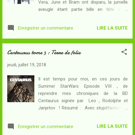
Vera, June et Bram ont disparu, la jumelle
: au moment où ses mâchoires
aveugle étant partie bille en tête à la
commencent à se refermer, les derniers
recherche de son grand-père. La situation
survivants de l'humanité trouveront-ils le
devient de plus en plus fâcheuse pour les
moyen de s'en échapper ? L' horreur était
LIRE LA SUITE
Enregistrer un commentaire
explorateurs : ils sont toujours sans
devenue plus sensible dans cette série à
nouvelles du vaisseau en orbite... et une
partir de son troisième tome : la situati...
nouvelle mort vient encore diminuer leur
Centaurus tome 3 : Terre de folie
effectif. Ils ne savent pas qu'ils vont faire
une découverte extraordinaire qui leur
jeudi, juillet 19, 2018
permettra peut-être de comprendre ce qu'il
se passe au juste sur cette planète
Il est temps pour moi, en ces jours de
maudite... Mais pourront-ils s'en échapper à
Summer StarWars Episode VIII , de
temps ? A bord de l'arche spatiale, alors que
reprendre mes chroniques de la BD
les ingénieurs identifient la trace de plusieurs
Centaurus signée par Leo , Rodolphe et
sabotages, voici que le précieux dioxygène
Janjetov ! Résumé : Avec stupéfaction, le
commence à manquer. Les colons vont-ils
groupe d'explorateurs découvre sur la
devoir débarquer en catastrophe sur une
planète Vera une reproduction à l'identique
planète dont ils ignorent qu'elle n'est qu'un
LIRE LA SUITE
Enregistrer un commentaire
du Mont Saint Michel... argent terrien et
piège mortel ? Le tome précédent était celui