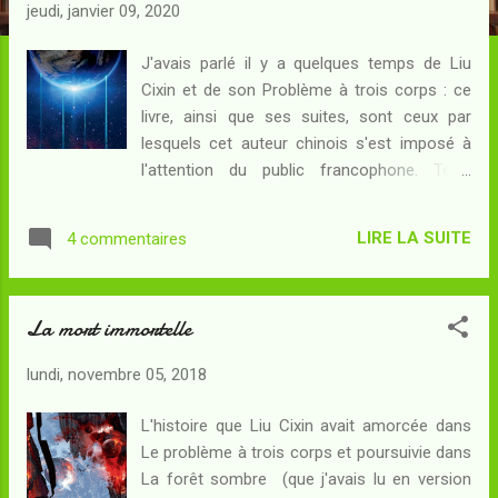
c
jeudi, janvier 09, 2020
l
e
J'avais parlé il y a quelques temps de Liu
Cixin et de son Problème à trois corps : ce
s
livre, ainsi que ses suites, sont ceux par
lesquels cet auteur chinois s'est imposé à
l'attention du public francophone. Terre
errante est une nouvelle antérieure au
Problème à trois corps et elle fait, comme
LIRE LA SUITE
4 commentaires
ce roman, la part belle à la hard-science -
cette fois-ci dans un contexte d'ingénierie
céleste... Résumé : Le Soleil entre dans une
La mort immortelle
phase de dégradation accélérée : dans un
avenir proche, il promet de se changer en
lundi, novembre 05, 2018
géante rouge et de détruire la Terre elle-
même... Pour sauver la planète et l'humanité,
L'histoire que Liu Cixin avait amorcée dans
il faut prendre des mesures d'exception et
Le problème à trois corps et poursuivie dans
construire d'immenses propulseurs qui -
La forêt sombre (que j'avais lu en version
alimentés par les roches des chaînes de