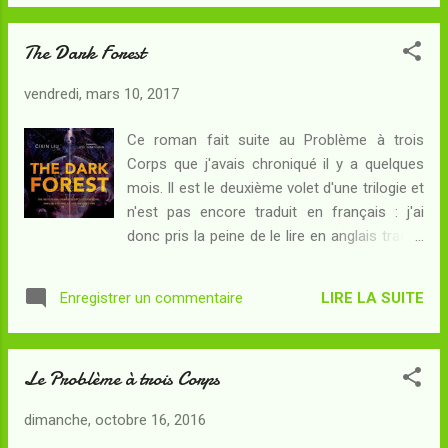
Martiniere, : identique à celle de l'édition
anglophone, qui permet bel et bien de situer
The Dark Forest
au premier coup d'oeil l'oeuvre dans le genre
du space-opera . Le choix de la reprise d'une
vendredi, mars 10, 2017
couverture déjà utilisée à l'international peut
surprendre, mais il est ici très pertinent. Dans
Ce roman fait suite au Problème à trois
ma chronique, j'avais tenté quelques
Corps que j'avais chroniqué il y a quelques
traductions des termes intrinsèques de
mois. Il est le deuxième volet d'une trilogie et
l'oeuvre, eux-mêmes traduits en anglais.
n'est pas encore traduit en français : j'ai
J'ignore tout à fait quel était le mot chinois
donc pris la peine de le lire en anglais traduit
que le traducteur anglophone avait choisi de
depuis sa langue originale, à savoir le
rendre sous la forme de Wallfacer : j'avais
chinois. Résumé : La flotte militaire
choisi, dans le cadre de ma ...
LIRE LA SUITE
Enregistrer un commentaire
trisolarienne est en vol vers le système
solaire. Il lui faudra quatre siècles de voyage
avant d'arriver à destination, quatre siècles
Le Problème à trois Corps
au terme desquels les Trisolariens pourront
enfin coloniser une planète plus accueillante
dimanche, octobre 16, 2016
que la leur. Dans leur plan, l'espèce humaine