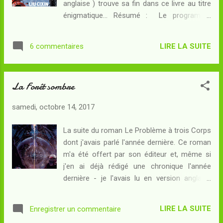
anglaise ) trouve sa fin dans ce livre au titre
montagnes vouées à être rabotées jusqu'à
énigmatique... Résumé : Le programme
la racine - arracheront la planète à son orbite
Colmateur a donné des fruits inattendus : le
et l'engageront dans un voyage millénaire
chantage à la "forêt sombre" donne lieu à
jusqu'à Proxima Centauri... Le monde va
LIRE LA SUITE
6 commentaires
une dissuasion nouvelle... Devenu Porte-
changer, mais l'espèce humaine saura-t-elle
Epée, Luo Ji guette les premiers signes de
le fa...
l'assaut trisolarien, prêt à faire scintiller le
La Forêt sombre
Soleil et à dévoiler ainsi en même temps à la
"forêt sombre" les coordonnées stellaires du
samedi, octobre 14, 2017
système solaire et celles de Trisolaris. La
flotte trisolarienne a les mains liées : sa
La suite du roman Le Problème à trois Corps
supériorité reste écrasante, mais elle ne peut
dont j'avais parlé l'année dernière. Ce roman
s'en servir sans risquer de voir le Porte-Epée
m'a été offert par son éditeur et, même si
mettre la menace à exécution. Une ère
j'en ai déjà rédigé une chronique l'année
nouvelle commence pour l'espèce humaine
dernière - je l'avais lu en version anglaise
comme pour l'espèce trisolarienne, celle de
traduite à partir du chinois - je vais parler un
la coopération contrainte et forcée... Mais
peu de ce joli volume. On notera tout d'abord
Luo Ji n'est pas immortel et il faudra tôt ou
LIRE LA SUITE
Enregistrer un commentaire
la belle illustration de couverture de Stephan
tard que quelqu'...