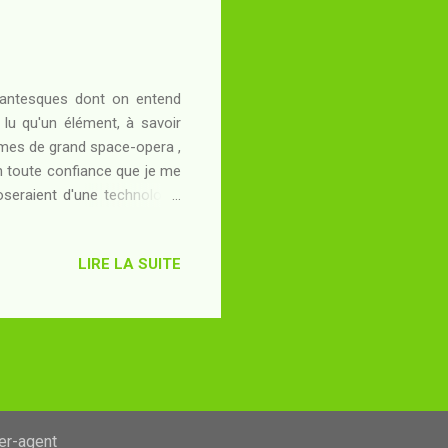
dantesques dont on entend
 lu qu'un élément, à savoir
mes de grand space-opera ,
n toute confiance que je me
oseraient d'une technologie
ormatique. Parmi celles-ci,
us palpables les châtiments
LIRE LA SUITE
civilisations brillantes à se
rmatiques où les morts sont
 mortem aeterna...
ser-agent