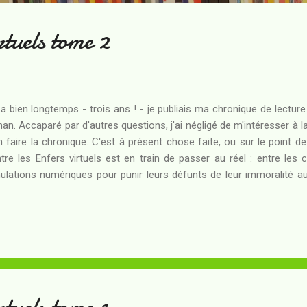
rtuels tome 2
y a bien longtemps - trois ans ! - je publiais ma chronique de lectur
an. Accaparé par d'autres questions, j'ai négligé de m'intéresser à la 
n faire la chronique. C'est à présent chose faite, ou sur le point d
tre les Enfers virtuels est en train de passer au réel : entre les ci
ulations numériques pour punir leurs défunts de leur immoralité au 
 les voient comme des abominations, la tension va se résoudr
actique majeur. Veppers, qui loue le substrat physique des Enfers vir
ne financière et souhaite pouvoir continuer à en tirer profit, malgré
battre sur son propre domaine. Ce qu'il ne sait pas, c'est que la 
ndre position en sa défaveur... à moins que ce ne ...
rtuels tome 1