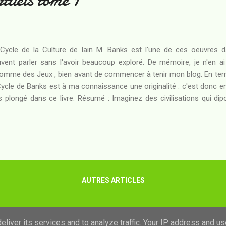
Cycle de la Culture de Iain M. Banks est l'une de ces oeuvres 
vent parler sans l'avoir beaucoup exploré. De mémoire, je n'en ai
omme des Jeux , bien avant de commencer à tenir mon blog. En ter
Cycle de Banks est à ma connaissance une originalité : c'est donc e
s plongé dans ce livre. Résumé : Imaginez des civilisations qui dip
mettant le transfert post-mortem des âmes dans une simulation inf
tez d'imaginer une civilisation cherchant, de la sorte, à rendre pl
mis par ses religions. Là est la perversité qui conduit bon nombre de 
cer dans la construction des Enfers virtuels : des simulations info
ssés aux mains de démons sadiques, chargés de les faire souffrir ad
AUTRES ARTICLES
Fourni par Blogger
liver its services and to analyze traffic. Your IP address and u