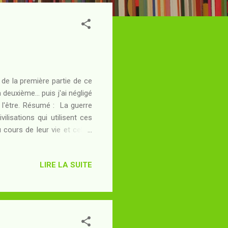
e de la première partie de ce
deuxième... puis j'ai négligé
e l'être. Résumé : La guerre
vilisations qui utilisent ces
cours de leur vie et celles
e sous forme d'un conflit
tuels, en tire une véritable
LIRE LA SUITE
 la guerre qui pourrait bien
Culture est sur le point de