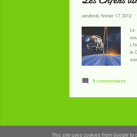
vendredi, février 17, 2012
Le 
sou
L'H
le 
sui
per
ten
8 commentaires
pro
lan
lai
This site uses cookies from Google to de