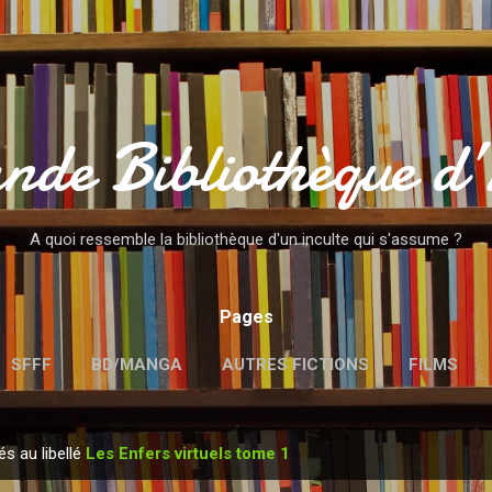
Accéder au contenu principal
nde Bibliothèque d
A quoi ressemble la bibliothèque d'un inculte qui s'assume ?
Pages
SFFF
BD/MANGA
AUTRES FICTIONS
FILMS
MENTIONS LÉGALES
és au libellé
Les Enfers virtuels tome 1