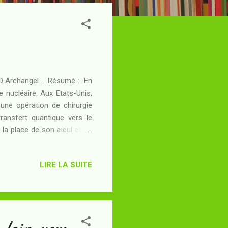
BD Archangel ... Résumé : En
e nucléaire. Aux Etats-Unis,
une opération de chirurgie
ransfert quantique vers le
 la place de son aïeul et de
ager... Ce qu'il ne sait pas,
 "Archangel" que lui et son
LIRE LA SUITE
lexe de transfert quantique
onde à corrompre ? Et s'ils
loin vers