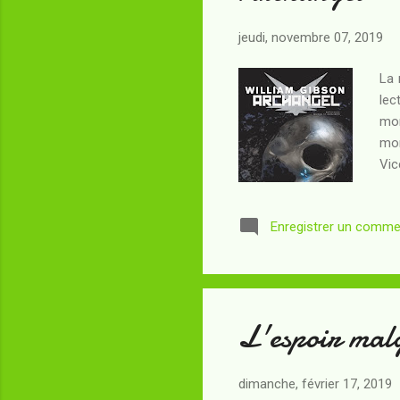
jeudi, novembre 07, 2019
La 
lec
mon
mon
Vic
vis
qui
Enregistrer un comme
ne 
et 
oeu
L'espoir malg
dimanche, février 17, 2019