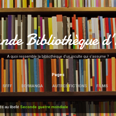
Accéder au contenu principal
nde Bibliothèque d
A quoi ressemble la bibliothèque d'un inculte qui s'assume ?
Pages
SFFF
BD/MANGA
AUTRES FICTIONS
FILMS
MENTIONS LÉGALES
és au libellé
Seconde guerre mondiale