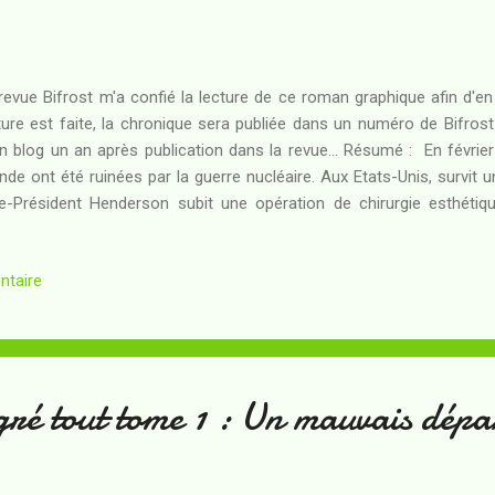
revue Bifrost m'a confié la lecture de ce roman graphique afin d'en
ture est faite, la chronique sera publiée dans un numéro de Bifrost 
 blog un an après publication dans la revue... Résumé : En février 
de ont été ruinées par la guerre nucléaire. Aux Etats-Unis, survit 
e-Président Henderson subit une opération de chirurgie esthétiqu
age de son grand-père. Le transfert quantique vers le continuum alt
 lui permettra de prendre la place de son aïeul et de réécrire l'Hist
ntaire
s'agisse plutôt de la saccager... Ce qu'il ne sait pas, c'est que qu
vont s'opposer au projet "Archangel" que lui et son Président de p
vre. Les mutins du complexe de transfert quantique pour...
ré tout tome 1 : Un mauvais dépa