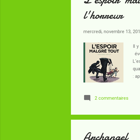
l'horreur
mercredi, novembre 13, 20
Il 
évo
L'e
qua
: a
fam
tem
2 commentaires
Fan
d'a
de 
Archangel