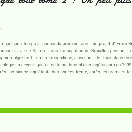
19
y a quelques temps je parlais du premier tome du projet d' Emile Br
quant la vie de Spirou sous l'occupation de Bruxelles pendant la
spoir malgré tout - un titre magnifique, ainsi que je le disais dans mo
drilogie en devenir qui fait suite au Journal d'un ingénu paru en 2009 
près l'ambiance inquiétante des années trente, après les premiers te
euses affiches de propagande qui cherchaient à vendre l'idée d'un 
ps pour le lecteur d'entrer dans une phase nouvelle du cauche
tasio s'échappe du train qui devait l'emmener travailler en Allemag
voir soustrait son ami au travail sous contrat, il sait que les temps à 
botte résonnent en effet le jour ...