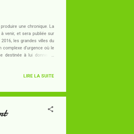
 produire une chronique. La
à venir, et sera publiée sur
2016, les grandes villes du
un complexe d'urgence où le
e destinée à lui donner le
ernatif de 1945 est imminent
oire du monde - à moins qu'il
LIRE LA SUITE
elques opposants ont survécu
ère ont décidé de mettre en
rt