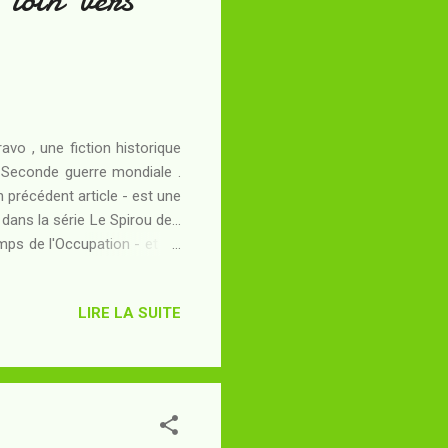
avo , une fiction historique
 Seconde guerre mondiale .
n précédent article - est une
dans la série Le Spirou de...
mps de l'Occupation - et les
occupant "correct" - il est
mar. Résumé : In extremis
LIRE LA SUITE
ne... Si Spirou est heureux
venir seront durs. Les bruits