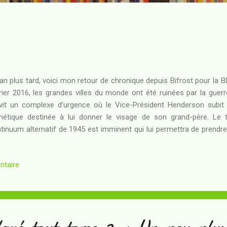
an plus tard, voici mon retour de chronique depuis Bifrost pour la 
rier 2016, les grandes villes du monde ont été ruinées par la guerr
vit un complexe d'urgence où le Vice-Président Henderson subit 
hétique destinée à lui donner le visage de son grand-père. Le t
tinuum alternatif de 1945 est imminent qui lui permettra de prendre
crire l'Histoire du monde - à moins qu'il ne s'agisse plutôt de la sacc
st que quelques opposants ont survécu et vont s'opposer au projet
ntaire
sident de père ont décidé de mettre en oeuvre. Les mutins du comp
rront-ils empêcher les Henderson de mettre la main sur un autre m
rrivent, à quoi va ressembler la version non ruinée de l'année 2016 ...
gré tout tome 2 : Un peu plus 