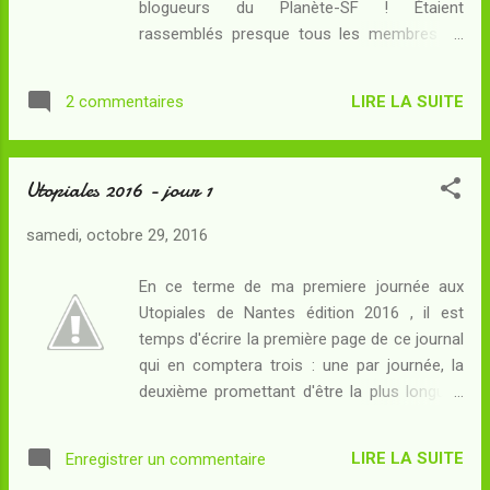
blogueurs du Planète-SF ! Étaient
quelques éléments... La pièce qui m'a le plus
rassemblés presque tous les membres du
tapé dans l'oeil, dans cette exposition, était
Jury hormis Julien : Cédric , Gromovar ,
celle-ci : très belle composition autour de
Lhisbei , Lune , Lorhkan , Xapur et moi-
Manhattan avec les d...
LIRE LA SUITE
2 commentaires
même. Le verdict est désormais public : pour
cette édition 2016 , le Prix Des Blogueurs a
été décerné au roman Les Nefs de Pangée
Utopiales 2016 - jour 1
de Christian Chavassieux . En l'absence de
l'auteur et de son éditeur, le trophée a été
samedi, octobre 29, 2016
remis à Jérôme Vincent d' ActuSF En tant
que représentant des Indés de l'Imaginaire .
En ce terme de ma premiere journée aux
Pour la première fois depuis sa création, la
Utopiales de Nantes édition 2016 , il est
remise de notre Prix était mentionnée sur
temps d'écrire la première page de ce journal
l'agenda des Utopiales, et nous disposions
qui en comptera trois : une par journée, la
d'un espace officiel à l'Agora de Madame
deuxième promettant d'être la plus longue...
Spock ! Belle réussite pour la sixième édition
Arrivé à Nantes aujourd'hui à une heure de
du Prix. Nous avons par ailleurs invité Paolo
l'après-midi, je me suis dépêché de me
Bacigalupi , lauréat de l'edition 2012 du Prix à
LIRE LA SUITE
Enregistrer un commentaire
rendre (après un passage éclair à l'hôtel où
venir prendre possession d'une réplique de