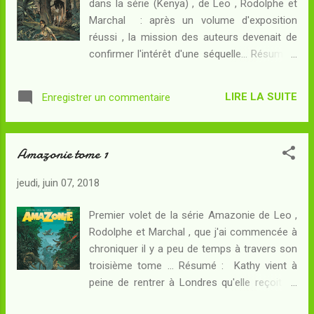
dans la série (Kenya) , de Leo , Rodolphe et
à l'intérieur pendant le si long voyage depuis
Marchal : après un volume d'exposition
la Terre. Dans quel but a-t-il favorisé la
réussi , la mission des auteurs devenait de
naissance de jumeaux parmi les passagers ?
confirmer l'intérêt d'une séquelle... Résumé :
Et si Joy et June, les jumelles qui font partie
A Londres, des membres distingués de la
du groupe d'explorateurs, avaient un agenda
Bram Stoker Society prennent une décision
caché ? Avec l'irruption de la faune
LIRE LA SUITE
Enregistrer un commentaire
lourde de sens : aller enquêter en
monstrueuse de Vera dans le précédent
Transylvanie aux origines du mythe du
tome , et même si les explorat...
vampire et donc de l'histoire de Dracula ! Les
Amazonie tome 1
deux gentlemen qui sont investis de cette
enquête ne savent pas que cette enquête va
jeudi, juin 07, 2018
les conduire à mettre au jour de noirs
secrets liés peut-être à la mission
Premier volet de la série Amazonie de Leo ,
amazonienne de Kathy. Au dispensaire dont
Rodolphe et Marchal , que j'ai commencée à
le pasteur a fait transmettre aux services
chroniquer il y a peu de temps à travers son
secrets britanniques la photo du monstre
troisième tome ... Résumé : Kathy vient à
peut-être extraterrestre qui vit parmi les
peine de rentrer à Londres qu'elle reçoit un
Yanomani, elle a la surprise de voir débarquer
coup de fil de son supérieur hiérarchique.
le groupe d'inquiétants allemands qui