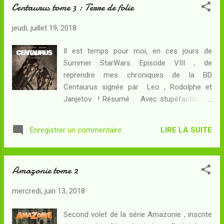
Centaurus tome 3 : Terre de folie
effectif. Ils ne savent pas qu'ils vont faire
une découverte extraordinaire qui leur
jeudi, juillet 19, 2018
permettra peut-être de comprendre ce qu'il
se passe au juste sur cette planète
Il est temps pour moi, en ces jours de
maudite... Mais pourront-ils s'en échapper à
Summer StarWars Episode VIII , de
temps ? A bord de l'arche spatiale, alors que
reprendre mes chroniques de la BD
les ingénieurs identifient la trace de plusieurs
Centaurus signée par Leo , Rodolphe et
sabotages, voici que le précieux dioxygène
Janjetov ! Résumé : Avec stupéfaction, le
commence à manquer. Les colons vont-ils
groupe d'explorateurs découvre sur la
devoir débarquer en catastrophe sur une
planète Vera une reproduction à l'identique
planète dont ils ignorent qu'elle n'est qu'un
LIRE LA SUITE
Enregistrer un commentaire
du Mont Saint Michel... argent terrien et
piège mortel ? Le tome précédent était celui
souvenirs touristiques inclus ! De toute
de la fragmentation du ...
évidence, quelqu'un s'est assez intéressé à
Amazonie tome 2
l'Histoire de la Terre pour vouloir en imiter les
réalisations... Alors que les mystères
mercredi, juin 13, 2018
s'accumulent au sol, dans le vaisseau les
forces de sécurité cherchent encore à
Second volet de la série Amazonie , inscrite
identifier le mystérieux intrus qui s'est faufilé