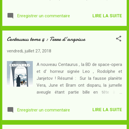
soucoupes volantes que Tom a décrites...
cette série et, à la faveur d'une visite chez
Mais sur place, de nouvelles énigmes les
mon libraire d'occasion préféré , j'ai pu m'en
attendent : n'y a-t-il pas autre chose que ces
LIRE LA SUITE
Enregistrer un commentaire
procurer les deux premiers tomes d'un coup.
animaux préhistoriques sur les contreforts
L'occasion était belle d'en parler enfin ici...
du Kilimandjaro ? Suite à un...
Résumé : Kenya, mai 1947 : Katherine Austin
Centaurus tome 4 : Terre d'angoisse
débarque à Mombasa pour venir enseigner
aux élèves d'un collège huppé. Deux de ses
vendredi, juillet 27, 2018
collègues, Merlin et Fuchs - professeurs de
français et d'allemand - lui réservent un
A nouveau Centaurus , la BD de space-opera
accueil très souriant voire presque
et d' horreur signée Leo , Rodolphe et
dérangeant... surtout dans la mesure où
Janjetov ! Résumé : Sur la fausse planète
Kathy est une espionne sous couverture,
Vera, June et Bram ont disparu, la jumelle
que les services secrets britanniques ont
aveugle étant partie bille en tête à la
envoyée au Kenya pour enquêter sur la
recherche de son grand-père. La situation
mystérieuse disparition d'un safari. L'époque
devient de plus en plus fâcheuse pour les
est à la folie des soucoupes volantes : ces
LIRE LA SUITE
Enregistrer un commentaire
explorateurs : ils sont toujours sans
phénomènes inexpliqués semblent se
nouvelles du vaisseau en orbite... et une
manifester ...
nouvelle mort vient encore diminuer leur