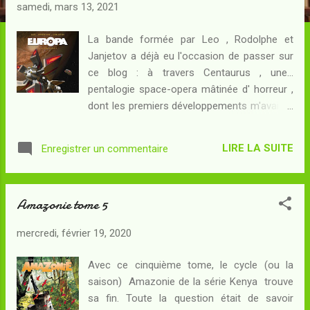
c
samedi, mars 13, 2021
l
e
La bande formée par Leo , Rodolphe et
Janjetov a déjà eu l'occasion de passer sur
s
ce blog : à travers Centaurus , une...
pentalogie space-opera mâtinée d' horreur ,
dont les premiers développements m'avaient
convaincu plus que les derniers. La
couverture d' Europa , en librairie, est
LIRE LA SUITE
Enregistrer un commentaire
défigurée par un sticker "Par les auteurs de
Centaurus " : de mémoire, la dernière case
du tome 5 de cette série évoquait bel et bien
Amazonie tome 5
le projet Europa , laissant à penser que les
deux pourraient être liés. L'avenir dira bien
mercredi, février 19, 2020
comment la bande s'y sera prise... Résumé :
Europa : le satellite de glace de Jupiter, abrite
Avec ce cinquième tome, le cycle (ou la
une forme de vie abondante qui a justifié
saison) Amazonie de la série Kenya trouve
l'installation d'une station scientifique à sa
sa fin. Toute la question était de savoir
surface. Or depuis peu, les communications