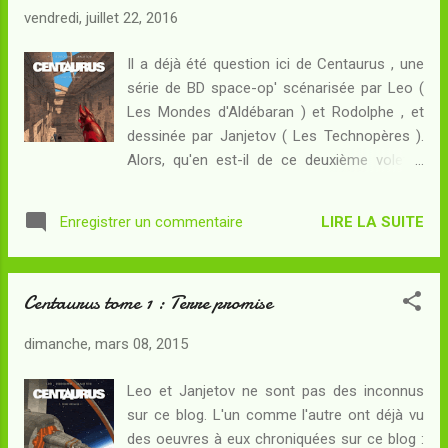
l'espèce humaine dans le voisinage stellaire
vendredi, juillet 22, 2016
de la Terre... mais bel et bien une potentielle
invasion extraterrestre . Résumé : Kathy
Il a déjà été question ici de Centaurus , une
Austin, paumée en pleine jungle, vient de
série de BD space-op' scénarisée par Leo (
découvrir avec Delio une grotte où gisent
Les Mondes d'Aldébaran ) et Rodolphe , et
deux squelettes de conquistadores :
dessinée par Janjetov ( Les Technopères ).
quelques siècles plus tôt, les malheureux -
Alors, qu'en est-il de ce deuxième volet ?
sans doute en quête d'Eldorado - sont morts
Résumé : Une mission d'exploration
en abandonnant quelques reliques
débarquée sur la planète Véra inspecte les
intéressantes, à commencer par un collier
LIRE LA SUITE
Enregistrer un commentaire
structures artificielles repérées depuis
de facture extérieure à l'Amazonie. Toujours
l'espace. L'équipe, à laquelle participent Joy
à la recherche de l...
et June, les jumelles dont l'une des deux bien
Centaurus tome 1 : Terre promise
qu'aveugle dispose d'un surprenant sens de
la double-vue, est consciente de
dimanche, mars 08, 2015
l'importance de la tâche : il s'agit rien de
moins que de confirmer Véra comme un abri
Leo et Janjetov ne sont pas des inconnus
possible pour l'espèce humaine qui a fui une
sur ce blog. L'un comme l'autre ont déjà vu
Terre ruinée, alors que le vaisseau
des oeuvres à eux chroniquées sur ce blog :