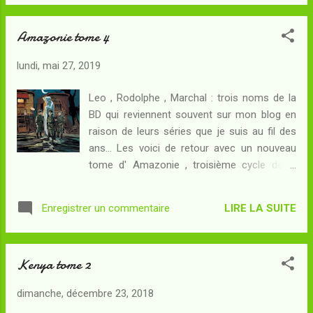
Pourtant, le gouverneur est inquiet. Yoko est
introuvable et ses sabotages sont
Amazonie tome 4
inexplicables : pourquoi donc a-t-elle tout
fait pour dérouter le vaisseau ? A terre, les
lundi, mai 27, 2019
explorateurs qui connaissent eux la vraie
nature du danger cherchent un moyen
Leo , Rodolphe , Marchal : trois noms de la
d'avertir leurs amis. L'entité prédatrice qui se
BD qui reviennent souvent sur mon blog en
cache dans les sous-sols de la verdoyante
raison de leurs séries que je suis au fil des
planète a transformé celle-ci en piège mortel
ans... Les voici de retour avec un nouveau
: au moment où ses mâchoires
tome d' Amazonie , troisième cycle de la
commencent à se refermer, les derniers
série Kenya ouverte il y a pas loin de vingt
survivants de l'humanité trouveront-ils le
ans à présent. Résumé : Quelque part dans
moyen de s'en échapper ? L' horreur était
LIRE LA SUITE
Enregistrer un commentaire
le Gau de Dresde, à l'automne 1943, le
devenue plus sensible dans cette série à
Doktor Müller achète pour le montrer dans
partir de son troisième tome : la situati...
son cabinet de monstres un être
Kenya tome 2
gigantesque, à la peau pâle et au crâne
énorme : sans conteste la plus belle pièce de
dimanche, décembre 23, 2018
son spectacle, il attire aussitôt l'attention