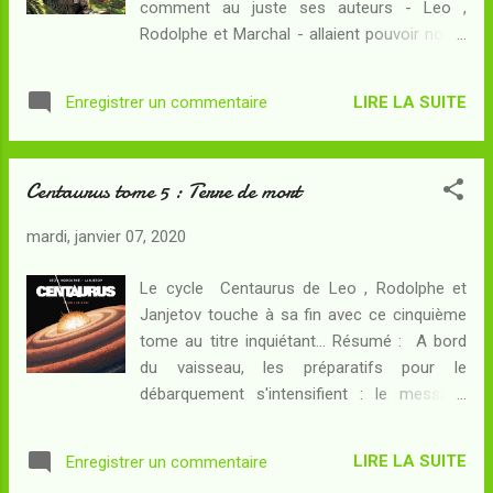
comment au juste ses auteurs - Leo ,
sont interrompues suite à d'inquiétants
Rodolphe et Marchal - allaient pouvoir nouer
messages, laissant à penser que certains
tous leurs fils d'intrigue... Résumé : C'est sur
membres de l'expédition n'ont plus toute leur
un bras mort d'un affluent de l'Amazone que
raison... Pour Suzanne Saint-Loup, pilote de
LIRE LA SUITE
Enregistrer un commentaire
Kathy trouve enfin le fameux sous-marin
vaisseau de son état, c'est ...
allemand associé à l'énigmatique individu à la
tête difforme autrefois sujet d'expérience
Centaurus tome 5 : Terre de mort
pour des médecins dévoyés. Elle et Delio y
découvrent des lingots d'or tout droit sortis
mardi, janvier 07, 2020
des ruines du Troisième Reich... mais aussi
un inquiétant ermite qui les enferme dans
Le cycle Centaurus de Leo , Rodolphe et
une cale ! Ce qu'ils ne savent pas, c'est que
Janjetov touche à sa fin avec ce cinquième
le "monstre" peut-être extraterrestre est en
tome au titre inquiétant... Résumé : A bord
train de conduire les deux derniers survivants
du vaisseau, les préparatifs pour le
de l'expédition nazie vers le sous-marin : l'un
débarquement s'intensifient : le message
des deux cherche l'or et n'a aucun scrupule à
reçu depuis le sol de la fausse planète Vera
supprimer ceux qui se tiennent sur sa route...
est rassurant et il devient envisageable de
Y a-t-il un lien entre ces événements, le ...
LIRE LA SUITE
Enregistrer un commentaire
s'y installer une bonne fois pour toutes.