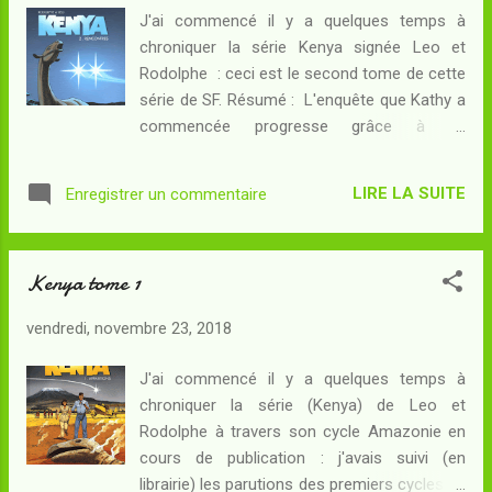
d'un Sturmbahnführer SS ayant privatisé
J'ai commencé il y a quelques temps à
l'exposition pour son fils. Le monstre
chroniquer la série Kenya signée Leo et
difforme est rétif et fait preuve de pouvoirs
Rodolphe : ceci est le second tome de cette
surnaturels : il semble capable de projeter sa
série de SF. Résumé : L'enquête que Kathy a
pensée... mais aussi de faire s'enflammer le
commencée progresse grâce à un
bras de son maître ! La démonstration
témoignage de première main : l'écrivain
intéresse le SS au point qu'il achète la
Remington a découvert dans la savane du
créature... En 1949, Kathy et Delio sont
LIRE LA SUITE
Enregistrer un commentaire
Kenya une bête préhistorique occupée à
toujours perdus en Amazonie : sans qu'ils en
brouter un arbre en compagnie de deux
aient été témoins, la blessu...
girafes ! Enragé à l'idée de ramener un
Kenya tome 1
trophée aussi extraordinaire à lui tout seul,
Remington a détruit sa radio - puis Tom, le
vendredi, novembre 23, 2018
seul revenu de l'expédition, a été le témoin
d'événements effrayants. Pour Kathy, le
J'ai commencé il y a quelques temps à
moment est venu de partir dans la brousse
chroniquer la série (Kenya) de Leo et
et d'essayer de retrouver les traces du safari
Rodolphe à travers son cycle Amazonie en
de Remington, histoire de voir s'il n'y aurait
cours de publication : j'avais suivi (en
pas d'autres indices du passage des
librairie) les parutions des premiers cycles de