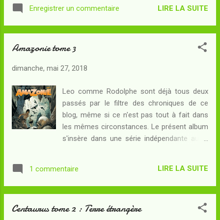
Obéissant sur l'heure à sa requête - afin
traînaient à Manaus. Alors qu'ils prétendent
LIRE LA SUITE
Enregistrer un commentaire
d'éviter un repas qui promet d'être
vouloir faire découvrir les beautés de l'opéra
assommant - elle apprend qu'il s'agit pour
aux peuplades isolées de la régi...
elle de partir au Brésil où l'un des consuls
Amazonie tome 3
d'Angleterre a transmis une inquiétante
photo... Il semble que parmi les indiens
dimanche, mai 27, 2018
Yanomani vivrait un être humanoïde
gigantesque : trucage, monstre de foire... ou
Leo comme Rodolphe sont déjà tous deux
authentique extraterrestre ? Arrivée à
passés par le filtre des chroniques de ce
Manaus, Kathy découvre une ville
blog, même si ce n'est pas tout à fait dans
dangereuse où la corruption alliée au climat
les mêmes circonstances. Le présent album
décompose les machines, les valeurs et
s'insère dans une série indépendante aussi
peut-être même les âmes. Qui sont ces
bien des Mondes d'Aldébaran du premier que
mystérieux allemands qui rôdent autour
de Centaurus où tous deux se trouvent
d'elle ? Quels secrets la jungle dissimule-t-
LIRE LA SUITE
1 commentaire
alliés à Janjetov . C'est le troisième tome d'
elle ? La série (Kenya) - au sein de laquelle
Amazonie , qui est elle-même la troisième
s'inscrit Amazonie - évoque ...
saison de Kenya , une série de... pentalogies
Centaurus tome 2 : Terre étrangère
dont le sujet n'est plus des premiers pas de