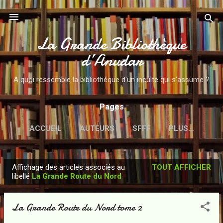
Accéder au contenu principal
La Grande Bibliothèque
d’Anudar
A quoi ressemble la bibliothèque d'un inculte qui s'assume ?
Pages
ACCUEIL
AUTEURS
SFFF
PLUS…
Affichage des articles associés au
TOUT AFFICHER
A
libellé
La Grande Route du Nord
r
t
La Grande Route du Nord tome 2
i