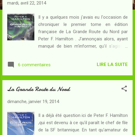
c
mardi, avril 22, 2014
l
e
Il y a quelques mois j'avais eu l'occasion de
chroniquer le premier tome en édition
s
française de La Grande Route du Nord par
Peter F. Hamilton . J'annonçais alors, ayant
manqué de bien m'informer, qu'il s'agissait
du début d'une série : en réalité, les
intentions de l'auteur étaient de faire un one-
LIRE LA SUITE
6 commentaires
shot et cette publication en deux tomes
relève de la volonté de l'éditeur français. Je
m'abstiendrai de commentaires : il paraît que
La Grande Route du Nord
je ne connais rien à l'intellect éditorial. Après
avoir mentionné que je revendique en la
dimanche, janvier 19, 2014
matière mon droit à l'ignorance bénie,
passons à la chronique ! Résumé : A
Il a déjà été question ici de Peter F. Hamilton
Newcastle, Sid a sauvé son enquête et peut-
,qui est devenu à ce qu'il paraît le chef de file
être même sa carrière. En découvrant par
de la SF britannique. En tant qu'amateur de
quelle filière le cadavre du North inconnu a