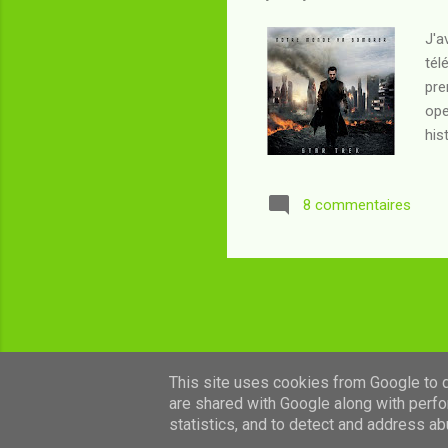
J'a
tél
pre
ope
his
l'o
plu
8 commentaires
rel
de 
cat
This site uses cookies from Google to de
are shared with Google along with perfo
statistics, and to detect and address ab