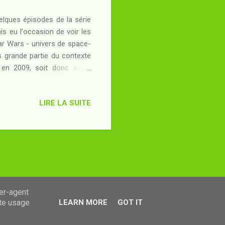
uelques épisodes de la série
ais eu l'occasion de voir les
tar Wars - univers de space-
ès grande partie du contexte
e en 2009, soit donc avant
 J. Abrams (lequel a réalisé
 voir le deuxième opus de ce
LIRE LA SUITE
icielle, Kirk a eu l'occasion
e faire enrayer par Spock un
ser-agent
ate usage
LEARN MORE
GOT IT