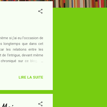
 même si j'ai eu l'occasion de
uis longtemps que dans cet
r les relations entre les
 de l'intrigue, devant même
s chroniqué sur ce blog, ne
e m'avait pour autant pas
garder deux des films tournés
LIRE LA SUITE
'un amateur pas très éclairé
ise , au cours de son voyage
t Moi