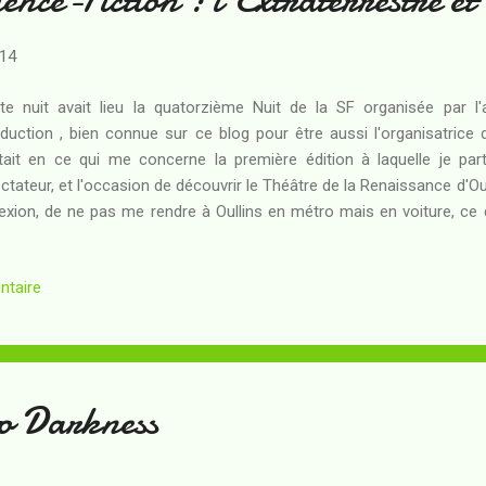
014
te nuit avait lieu la quatorzième Nuit de la SF organisée par l
duction , bien connue sur ce blog pour être aussi l'organisatrice 
tait en ce qui me concerne la première édition à laquelle je par
ctateur, et l'occasion de découvrir le Théâtre de la Renaissance d'Oulli
lexion, de ne pas me rendre à Oullins en métro mais en voiture, ce 
 lieux sans avoir à patienter jusqu'à la réouverture du service TCL c
er jusqu'à 5 h du matin et je ne me sens pas de passer une nuit blan
ntaire
ie de marche à pied à trois heures du matin pour regagner mon domic
êté une première fois, m'être rendu compte que ma place "impeccabl
LICE", avoir redémarré, m'être fait é...
to Darkness