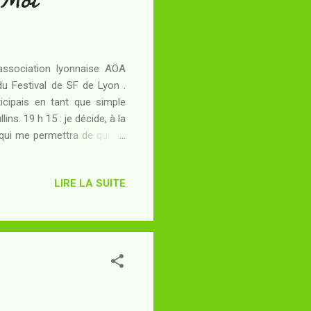
'association lyonnaise AOA
du Festival de SF de Lyon .
ticipais en tant que simple
ns. 19 h 15 : je décide, à la
qui me permettra de quitter
ar l'événement est prévu pour
che ni de faire une heure et
LIRE LA SUITE
ile. 19 h 50 : après m'être
e" était en réalité marquée