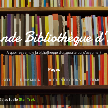
Accéder au contenu principal
nde Bibliothèque d
A quoi ressemble la bibliothèque d'un inculte qui s'assume ?
Pages
SFFF
BD/MANGA
AUTRES FICTIONS
FILMS
MENTIONS LÉGALES
és au libellé
Star Trek