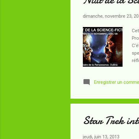
dimanche, novembre 23, 2
Cet
Pro
C'é
spe
réf
les
dur
Enregistrer un comme
dem
arr
"PO
Star Trek in
jeudi, juin 13, 2013