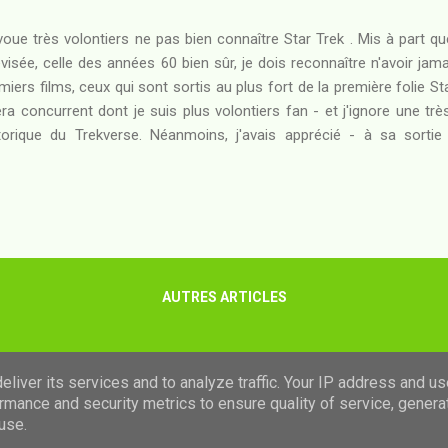
voue très volontiers ne pas bien connaître Star Trek . Mis à part q
évisée, celle des années 60 bien sûr, je dois reconnaître n'avoir jam
miers films, ceux qui sont sortis au plus fort de la première folie S
ra concurrent dont je suis plus volontiers fan - et j'ignore une tr
torique du Trekverse. Néanmoins, j'avais apprécié - à sa sorti
uverture de mon blog - le "reload" représenté par le Star Trek de J.
s tard Super 8 ). C'était suffisant pour m'inciter à me déplacer pour
oad : chose faite hier soir. Résumé : Lors d'une mission pas très off
violer un certain nombre de règlements de Starfleet : non content d
aclysme volcanique menaçant d'éliminer...
AUTRES ARTICLES
Fourni par Blogger
liver its services and to analyze traffic. Your IP address and u
rmance and security metrics to ensure quality of service, gener
Images de thèmes de
luoman
use.