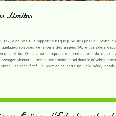
s Limites
r Trek , à nouveau. Je rappellerai ici que je ne suis pas un "Trekkie" :
r quelques épisodes de la série des années 60, je considère dep
vers le S de SF doit se comprendre comme celui de soap , ca
sonnages viennent jouer un rôle fondamental dans le développement
contenu science-fictif. Le premier de cette nouvelle série, jamai
vait pas déplu. Le deuxième , très mauvais moment de cinéma, n
oûté de cet univers puisque j'ai eu le plaisir, un peu plus tard, de re
s les années 1980 avec un certain bonheur. C'est donc avec l'oeil d
 je me suis rendu au cinéma pour voir celui-ci. Résumé : L' Enterpr
cinq ans aux confins de la Fédération, fait une escale sur une sta...
ience-Fiction : l'Extraterrestre e