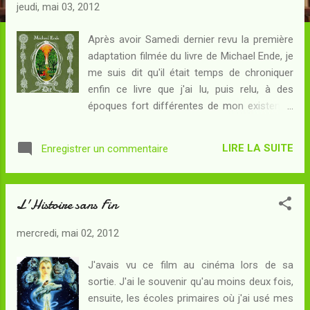
c
jeudi, mai 03, 2012
l
e
Après avoir Samedi dernier revu la première
adaptation filmée du livre de Michael Ende, je
s
me suis dit qu'il était temps de chroniquer
enfin ce livre que j'ai lu, puis relu, à des
époques fort différentes de mon existence.
En version française d'abord quand j'avais
onze ans. Puis en version originale, un beau
LIRE LA SUITE
Enregistrer un commentaire
livre offert par une ancienne professeure
d'allemand, présentant quelques
particularités - à commencer par des
L'Histoire sans Fin
illustrations magnifiques, mais aussi écrit
avec deux encres de couleur différente, une
mercredi, mai 02, 2012
rouge et une verte, en fonction du monde où
se situe l'action décrite... Je vous en aurais
J'avais vu ce film au cinéma lors de sa
bien fait une photo pour démonstration mais
sortie. J'ai le souvenir qu'au moins deux fois,
je n'ai pas été capable de le détecter dans
ensuite, les écoles primaires où j'ai usé mes
mon grenier. Faudra que je le recherche. A la