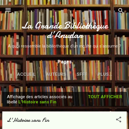
Accéder au contenu principal
La Grande Bibliothèque
d’Anudar
A quoi ressemble la bibliothèque d'un inculte qui s'assume ?
Pages
ACCUEIL
AUTEURS
SFFF
PLUS…
Affichage des articles associés au
TOUT AFFICHER
A
libellé
L'Histoire sans Fin
r
t
L'Histoire sans Fin
i