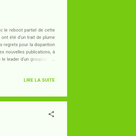
 le reboot partiel de cette
ont été d'un trait de plume
 regrets pour la disparition
les nouvelles publications, à
 le leader d'un groupuscule
lus tôt, sous l'identité de
aba, Maître au conseil Jedi
LIRE LA SUITE
due au fin fond de la Bordure
éfugier. Ce qu'il lui reste de