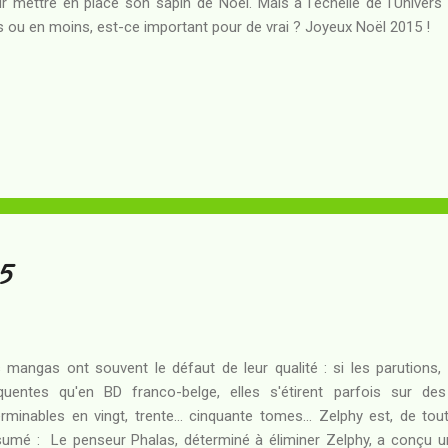
r mettre en place son sapin de Noël. Mais à l'échelle de l'Univer
s ou en moins, est-ce important pour de vrai ? Joyeux Noël 2015 !
5
 mangas ont souvent le défaut de leur qualité : si les parutions,
quentes qu'en BD franco-belge, elles s'étirent parfois sur d
erminables en vingt, trente... cinquante tomes... Zelphy est, de to
umé : Le penseur Phalas, déterminé à éliminer Zelphy, a conçu un