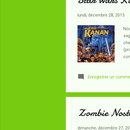
lundi, décembre 28, 2015
Nou
sag
cha
(pr
com
reb
Cal
Enregistrer un comme
et 
ext
son
Zombie Nost
dimanche, décembre 27, 2