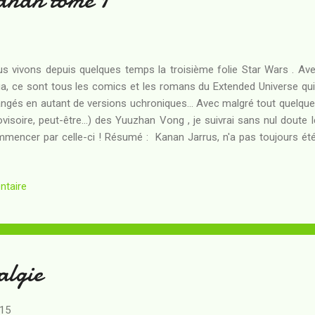
s vivons depuis quelques temps la troisième folie Star Wars . Avec
a, ce sont tous les comics et les romans du Extended Universe qui 
ngés en autant de versions uchroniques... Avec malgré tout quelques
ovisoire, peut-être...) des Yuuzhan Vong , je suivrai sans nul doute 
mencer par celle-ci ! Résumé : Kanan Jarrus, n'a pas toujours été
elle occupé à dissimuler son rang de chevalier Jedi... Quinze ans p
eb Dume, il a combattu en tant que Padawan aux côtés de Depa Bill
ntaire
de leurs soldats-clones. L'ordre 66 l'isole sur Kaller, une planète per
érieure : plus de Maître pour le guider, plus d'Ordre auprès duquel se r
 héritage de Jedi promet d'être sa perte s'il n'a...
algie
015