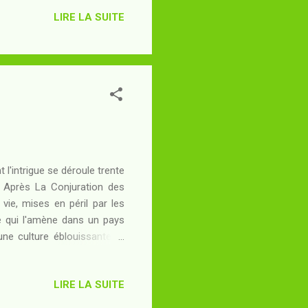
irs de sorcière qui le soigne
LIRE LA SUITE
e domaine - gardé par une
ence de haut lignage plume
la cour du roi, auprès duquel
 l'intrigue se déroule trente
 Après La Conjuration des
vie, mises en péril par les
le qui l'amène dans un pays
une culture éblouissante et
s traces et les ruines de la
elles des assimilés tels que
LIRE LA SUITE
 difficile, pour le Sénateur,
oeuvre du génie grec, alors