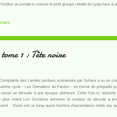
ffondrer un portail et coincer le petit groupe rebelle de Lysja face à
, est "hors-ligne", son coeur artificiel arrêté par l'effondrement du p
l'aider... C'est de Zelphy que va venir la solution : prête à tout pou
ntaire
e s'est attachée, la voilà qui défie le redoutable Phalas en se
naissances". Alors que les identités réelles de Zelphy et de Phalas
la planète-pénitentiaire Aldeüs que le sort de l...
 tome 1 : Tête noire
Complainte des Landes perdues scénarisée par Dufaux a vu se conc
xième cycle - Les Chevaliers du Pardon - en forme de préquelle pu
 censé se dérouler à une époque ultérieure. Cette fois-ci, rebelote :
re plus sobre Les Sorcières annonce la couleur, se déroule a prio
umé : Vivien est un beau jeune homme d'ascendance noble qui, a
château du roi Brendam, succombe à une embuscade en forme de t