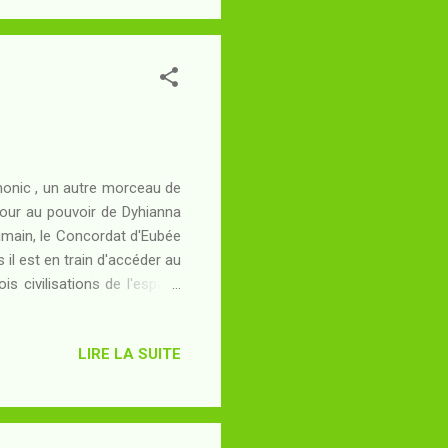
rmonic , un autre morceau de
etour au pouvoir de Dyhianna
humain, le Concordat d'Eubée
 il est en train d'accéder au
s civilisations de l'espace
 Highton - la caste politico-
présager un nouvel âge d'or,
LIRE LA SUITE
sé de la toute récente guerre
ie régnante sont retenus