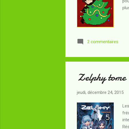
pou
plu
2 commentaires
Zelphy tome 
jeudi, décembre 24, 2015
Les
fré
int
Rés