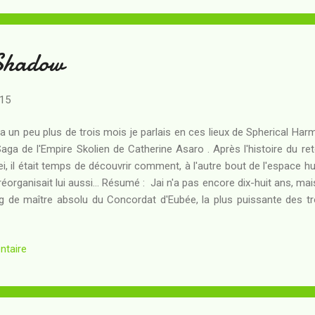
 l'imperator Auguste exige de lui qu'il ramène au Palatin l...
Shadow
015
y a un peu plus de trois mois je parlais en ces lieux de Spherical Ha
Saga de l'Empire Skolien de Catherine Asaro . Après l'histoire du r
ei, il était temps de découvrir comment, à l'autre bout de l'espace 
réorganisait lui aussi... Résumé : Jai n'a pas encore dix-huit ans, mais
g de maître absolu du Concordat d'Eubée, la plus puissante des troi
ain. Héritier caché de l'Empereur Jaibriol II, sa biographie séduit les
itaire des Aristos du Concordat - et son arrivée au pouvoir semble 
ntaire
ui de la victoire finale contre l'Imperium Skolien ennemi, sorti épui
Radiance et dont les membres les plus éminents de la dynast
sonniers sur Terre... Jai joue pourtant un jeu...