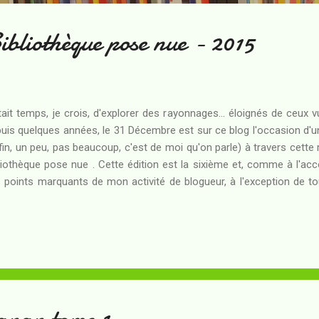
bliothèque pose nue - 2015
était temps, je crois, d'explorer des rayonnages... éloignés de ceux
uis quelques années, le 31 Décembre est sur ce blog l'occasion d'un
fin, un peu, pas beaucoup, c'est de moi qu'on parle) à travers cette
liothèque pose nue . Cette édition est la sixième et, comme à l'acc
 points marquants de mon activité de blogueur, à l'exception de tou
uelle est par nature aussi fluctuante que hors-sujet. Après le plus b
icles publiés, l'année 2015 aura représenté un mieux puisque le 
tième. C'est quatre de moins que l'année 2013 , mais cela représ
isière tolérable par ce blog : celui-ci va, tout de même, vers se
bérance des premières années où je chroniquais tout c...
anan tome 1