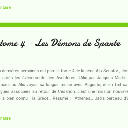
é dans un marécage, il est rappelé à la vie par une fille rousse aux a
ntaire
uite au coeur de la forêt, dans la demeure de sa mère. Etrang
uiétante idole à tête noire - dont la maîtresse, de toute évid
nmoins elle-même sa volaille... Rétabli, Vivien reprend sa route vers 
oit s'intr...
 tome 4 - Les Démons de Sparte
 dernières semaines est paru le tome 4 de la série Alix Senator , dont
 après les événements des Aventures d'Alix par Jacques Martin.
aces où Alix voyait sa longue amitié avec Auguste, et en fait sa 
rigues associées au retour de Césarion, c'est une mission nouvel
il a bien connu : la Grèce... Résumé : Athènes... Jadis berceau d'
ntenant protectorat romain, la cité a connu des jours meilleurs. Le
rre civile romaine sont dans toutes les mémoires, et surtout dans c
ntaire
très ambigu Numa Sadulus qu'Alix retrouve au pied de l'Acropole. Il est
s'émerveiller comme ses fils Titus et Khephren devant les chefs-d'