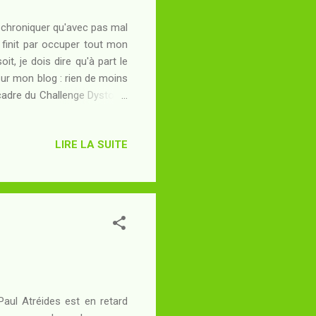
 le chroniquer qu'avec pas mal
il finit par occuper tout mon
it, je dois dire qu'à part le
 sur mon blog : rien de moins
e cadre du Challenge Dystopie
 découverte, oubliée puis
 pour le moins surprenante.
LIRE LA SUITE
ur l'espèce humaine : un beau
sans aucun souvenir dans un
Paul Atréides est en retard