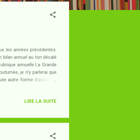
 vus les années précédentes.
 bilan annuel au ton décalé
 rubrique annuelle La Grande
outumée, je n'y parlerai que
te autre forme d'actualité,
as de l'année 2014 et ses 57
présent article en sera le
LIRE LA SUITE
ente peut-être le rythme de
s six ans... Après la folle