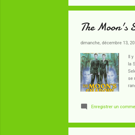
que
The Moon's 
dimanche, décembre 13, 2
Il 
la 
Sel
se 
ran
hum
mil
Enregistrer un comme
cel
de 
pri