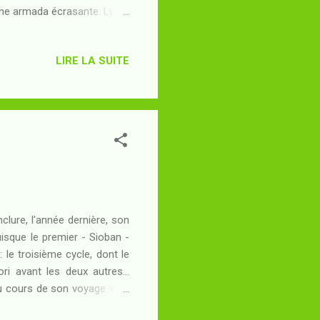
 une armada écrasante. Lysja,
ortail et ses amis incapables
r sauver le jeune homme à qui
LIRE LA SUITE
 plongeant dans sa "mer de
 sont révélées, c'est autour
lure, l'année dernière, son
isque le premier - Sioban -
 le troisième cycle, dont le
ri avant les deux autres...
u cours de son voyage vers
rahison. Laissé pour mort,