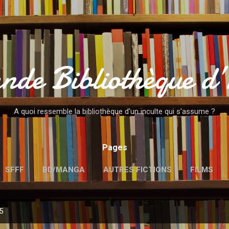
Accéder au contenu principal
nde Bibliothèque d
A quoi ressemble la bibliothèque d'un inculte qui s'assume ?
Pages
SFFF
BD/MANGA
AUTRES FICTIONS
FILMS
MENTIONS LÉGALES
5