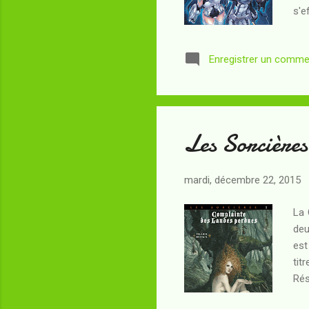
s'e
lui
de 
Enregistrer un comme
ell
con
de 
Les Sorcières
mardi, décembre 22, 2015
La 
deu
est
tit
Rés
le 