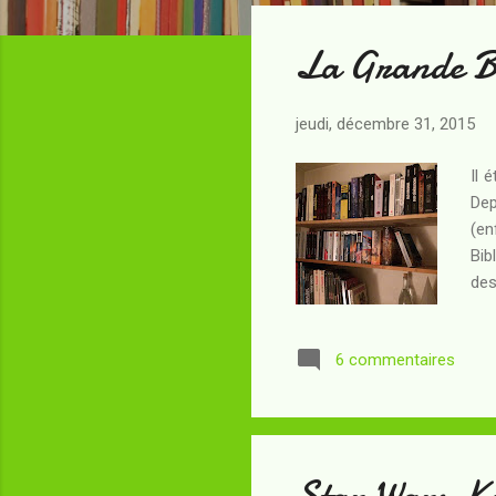
t
La Grande Bi
i
c
l
jeudi, décembre 31, 2015
e
s
Il 
Dep
(en
Bib
des
laq
art
6 commentaires
cen
cro
exu
Star Wars K