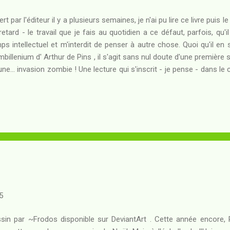
ert par l'éditeur il y a plusieurs semaines, je n'ai pu lire ce livre puis
retard - le travail que je fais au quotidien a ce défaut, parfois, qu'
ps intellectuel et m'interdit de penser à autre chose. Quoi qu'il en so
billenium d' Arthur de Pins , il s'agit sans nul doute d'une première
une... invasion zombie ! Une lecture qui s'inscrit - je pense - dans l
Valunivers . Résumé : Labofnia : une île de l'Atlantique Nord,
écouverte en pleine Première Guerre Mondiale, abrite une population
faut dire que les naissances ne s'y font pas de la façon naturelle po
r, le narrateur de cette histoire y vient au monde et s'y éveille, 
ps adulte, eng...
5
sin par ~Frodos disponible sur DeviantArt . Cette année encore, 