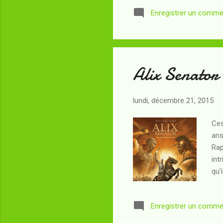
noy
Enregistrer un comme
ens
inq
néa
il d
Alix Senator
lundi, décembre 21, 2015
Ces
ans
Rap
int
qu'
mai
gue
Enregistrer un comme
le 
de 