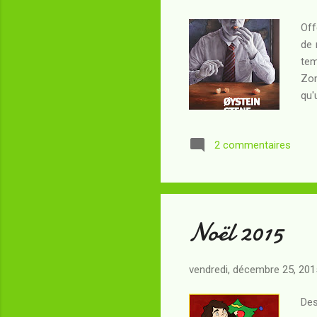
Off
de 
tem
Zom
qu'
de 
red
2 commentaires
Il 
jou
cor
Noël 2015
vendredi, décembre 25, 201
Des