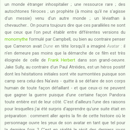
un monde étranger inhospitalier ; une ressource rare ; des
autochtones féroces ; un prophète (à moins qu'il ne s'agisse
d'un messie) venu d'un autre monde ; un léviathan à
chevaucher... On pourra toujours dire que ces parallèles ne sont
que ceux que l'on peut établir entre différentes versions du
monomythe
formulé par Campbell, ou bien au contraire penser
que Cameron avait
Dune
en tête lorsqu'il a imaginé
Avatar
: il
n'en demeure pas moins que la démarche de ce film est très
éloignée de celle de
Frank Herbert
dans son grand-oeuvre.
Jake Sully, au contraire d'un Paul Atréides, est un héros positif
dont les hésitations initiales sont vite surmontées puisque son
camp sera celui des Na'avis - quitte à se défaire de son corps
humain de toute façon défaillant - et que ceux-ci ne peuvent
que gagner la guerre puisque d'une certaine façon Pandora
toute entière est de leur côté. C'est d'ailleurs l'une des raisons
pour lesquelles j'ai été surpris d'apprendre qu'une suite était en
préparation : comment aller après la fin de cette histoire où le
personnage ouvre les yeux de son avatar en tant que tel pour
la dernière fois ? C'est en réalité le récit des derniers jours