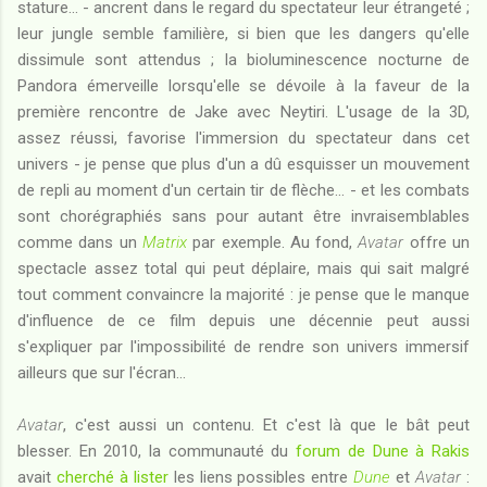
stature... - ancrent dans le regard du spectateur leur étrangeté ;
leur jungle semble familière, si bien que les dangers qu'elle
dissimule sont attendus ; la bioluminescence nocturne de
Pandora émerveille lorsqu'elle se dévoile à la faveur de la
première rencontre de Jake avec Neytiri. L'usage de la 3D,
assez réussi, favorise l'immersion du spectateur dans cet
univers - je pense que plus d'un a dû esquisser un mouvement
de repli au moment d'un certain tir de flèche... - et les combats
sont chorégraphiés sans pour autant être invraisemblables
comme dans un
Matrix
par exemple. Au fond,
Avatar
offre un
spectacle assez total qui peut déplaire, mais qui sait malgré
tout comment convaincre la majorité : je pense que le manque
d'influence de ce film depuis une décennie peut aussi
s'expliquer par l'impossibilité de rendre son univers immersif
ailleurs que sur l'écran...
Avatar
, c'est aussi un contenu. Et c'est là que le bât peut
blesser. En 2010, la communauté du
forum de Dune à Rakis
avait
cherché à lister
les liens possibles entre
Dune
et
Avatar
: