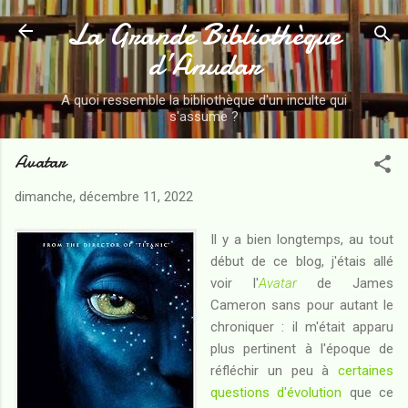
La Grande Bibliothèque
Accéder au contenu principal
d’Anudar
A quoi ressemble la bibliothèque d'un inculte qui
s'assume ?
Avatar
dimanche, décembre 11, 2022
Il y a bien longtemps, au tout
début de ce blog, j'étais allé
voir l'
Avatar
de James
Cameron sans pour autant le
chroniquer : il m'était apparu
plus pertinent à l'époque de
réfléchir un peu à
certaines
questions d'évolution
que ce