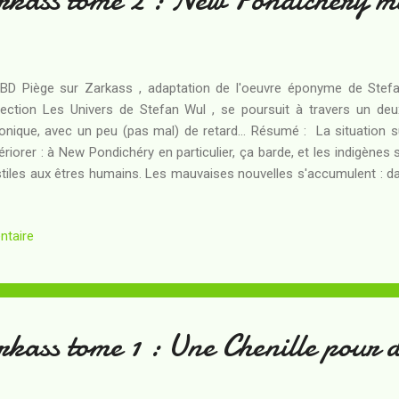
BD Piège sur Zarkass , adaptation de l'oeuvre éponyme de Stefa
lection Les Univers de Stefan Wul , se poursuit à travers un d
onique, avec un peu (pas mal) de retard... Résumé : La situation
ériorer : à New Pondichéry en particulier, ça barde, et les indigènes
tiles aux êtres humains. Les mauvaises nouvelles s'accumulent : dan
un seul satellite de communication et les inquiétants vaisseau
estructibles, ne mettront pas longtemps avant de le repérer 
ntaire
mbassadeur, l'heure est aux mesures drastiques et, en particulier, à l'é
t cependant que, dans la jungle de Zarkass, Louis et Marcel ont déc
angulaire et détiennent donc la clé de leur invulnérabilité... Les deux exp
kass tome 1 : Une Chenille pour 