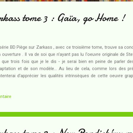
rkass tome 3 : Gaïa, go Home !
série BD Piège sur Zarkass , avec ce troisième tome, trouve sa conc
 ouverture . Il va de soi que n'ayant pas lu l'oeuvre originale de St
t que trois fois que je le dis - je serai bien en peine de parler d
daptation et de son modèle... Au lieu de cela, comme lors des pr
tenterai d'apprécier les qualités intrinsèques de cette oeuvre graph
re confiance à mes chroniques précédentes, le mérite en effet. R
kass. Les indigènes en révolte contre le pouvoir terrien sont en tr
ntaire
xpulser les colons ainsi que les indigènes "civilisés". L'ambassadrice
térieux astronefs triangulaires dont l'action vient compliquer cel
utre choix que de faire évacuer les civils... La s...
rkass tome 2 : New Pondichéry 