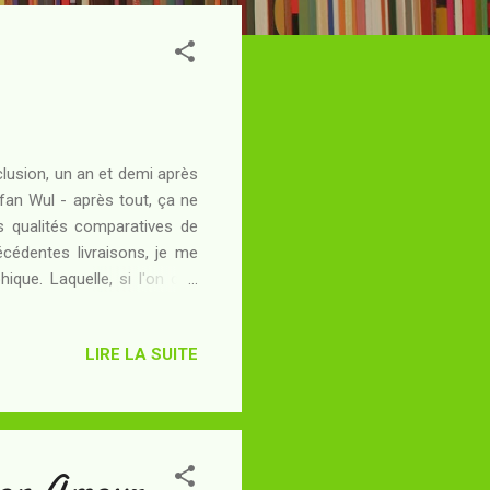
lusion, un an et demi après
efan Wul - après tout, ça ne
es qualités comparatives de
écédentes livraisons, je me
ique. Laquelle, si l'on doit
ésumé : C'est le chaos sur
ain de réussir leur coup et
LIRE LA SUITE
 de Gaïa, aux prises avec les
le de ses soldates, n'a pas
mon Amour