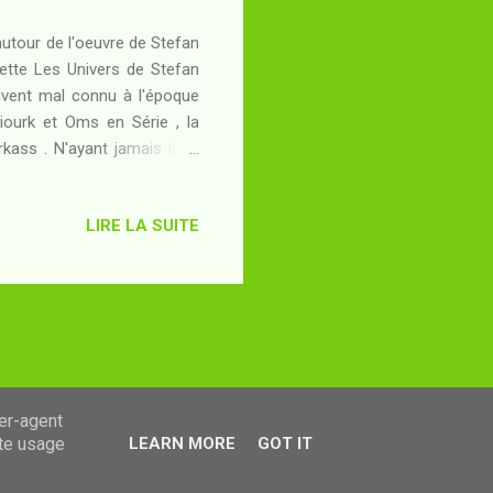
autour de l'oeuvre de Stefan
uette Les Univers de Stefan
ouvent mal connu à l'époque
Niourk et Oms en Série , la
kass . N'ayant jamais lu le
erte complète. Résumé : Sur
enilles-lions : bien plus que
LIRE LA SUITE
roduisent des gaz qui leur
 Marcel sont deux femmes que
en toute app...
ser-agent
ate usage
LEARN MORE
GOT IT