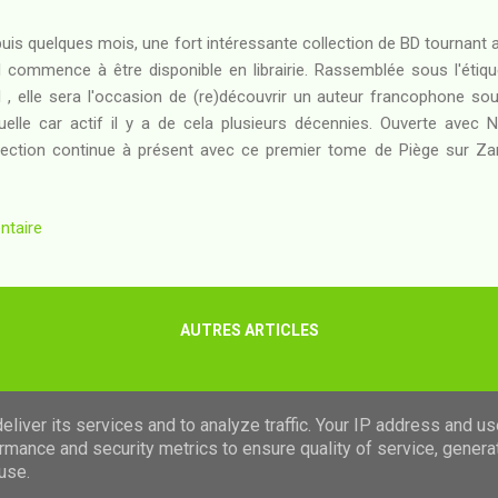
uis quelques mois, une fort intéressante collection de BD tournant 
 commence à être disponible en librairie. Rassemblée sous l'étiq
 , elle sera l'occasion de (re)découvrir un auteur francophone s
uelle car actif il y a de cela plusieurs décennies. Ouverte avec 
lection continue à présent avec ce premier tome de Piège sur Zar
an duquel cette série est adaptée, il s'agit pour moi d'une découv
kass, les indigènes primitifs vivent en symbiose étroite avec leurs ch
ntaire
simples animaux de trait, celles-ci sécrètent des onguents et p
mettent de survivre dans l'inquiétante jungle planétaire... Louis et
gouvernement matriarcal terrien envoie sur Zarkass pour une mission 
AUTRES ARTICLES
Fourni par Blogger
liver its services and to analyze traffic. Your IP address and u
rmance and security metrics to ensure quality of service, gener
Images de thèmes de
luoman
use.