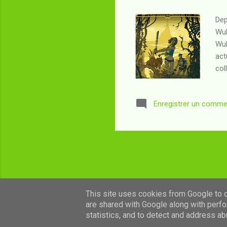
Dep
Wul
Wul
act
col
rom
Zar
Enregistrer un comme
de 
per
le 
This site uses cookies from Google to de
are shared with Google along with perfo
statistics, and to detect and address ab