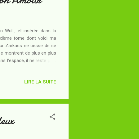
n Wul , et insérée dans la
euxième tome dont voici ma
 sur Zarkass ne cesse de se
 se montrent de plus en plus
s l'espace, il ne reste plus
x triangulaires, jusqu'ici
puis de le détruire. Pour
LIRE LA SUITE
vacuation de la colonie. Elle
ouvert l'épave d'un vaisseau
loratrices...
deux