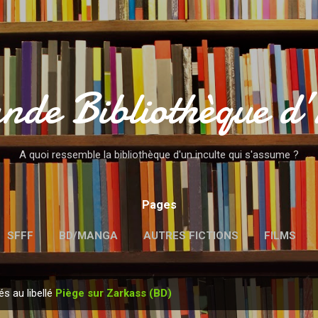
Accéder au contenu principal
nde Bibliothèque d
A quoi ressemble la bibliothèque d'un inculte qui s'assume ?
Pages
SFFF
BD/MANGA
AUTRES FICTIONS
FILMS
MENTIONS LÉGALES
és au libellé
Piège sur Zarkass (BD)