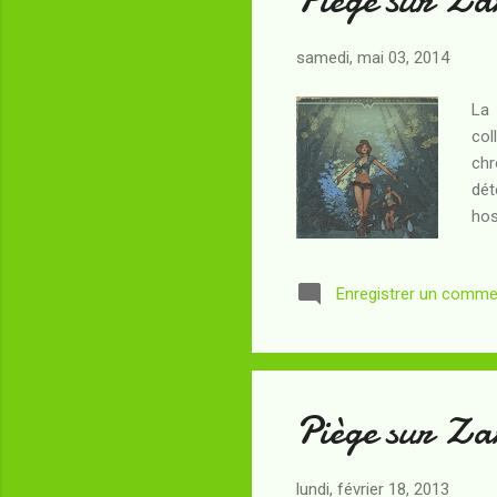
samedi, mai 03, 2014
La 
col
chr
dét
hos
qu'
ind
Enregistrer un comme
l'a
sai
tri
Piège sur Zar
lundi, février 18, 2013