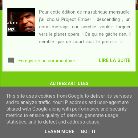
c
l
Pour cette édition de ma rubrique mensuelle,
e
j'ai choisi Project Ember : descending , un
s
court-métrage qui semble vouloir lorgner
vers le planet opera ! Ce qui ne gâche rien, il
semble que ce court soit le premier d'une
série encore à venir...
LIRE LA SUITE
Enregistrer un commentaire
AUTRES ARTICLES
This site uses cookies from Google to deliver its services
and to analyze traffic. Your IP address and user-agent are
shared with Google along with performance and security
Fourni par Blogger
metrics to ensure quality of service, generate usage
statistics, and to detect and address abuse.
Images de thèmes de
luoman
LEARN MORE
GOT IT