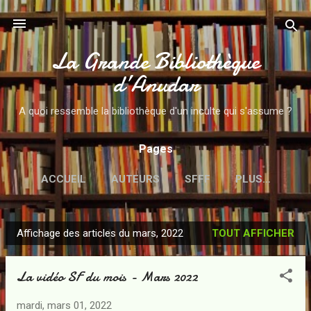
Accéder au contenu principal
La Grande Bibliothèque
d’Anudar
A quoi ressemble la bibliothèque d'un inculte qui s'assume ?
Pages
ACCUEIL
AUTEURS
SFFF
PLUS…
Affichage des articles du mars, 2022
TOUT AFFICHER
A
r
La vidéo SF du mois - Mars 2022
t
i
mardi, mars 01, 2022