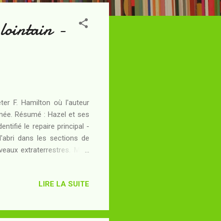
 lointain -
ter F. Hamilton où l'auteur
tumée. Résumé : Hazel et ses
tifié le repaire principal -
'abri dans les sections de
veaux extraterrestres. Mais
re de l'équipage d'origine
une solution définitive plus
LIRE LA SUITE
ant de la partie maritime de
aine du Capitaine, comprend