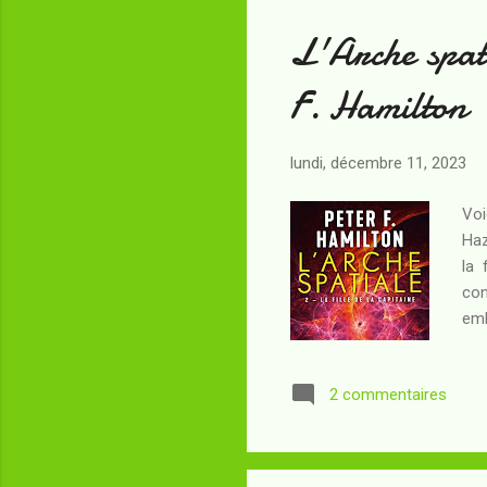
L'Arche spati
F. Hamilton
lundi, décembre 11, 2023
Voi
Haz
la 
con
emb
Yis
hum
2 commentaires
d'e
pér
que