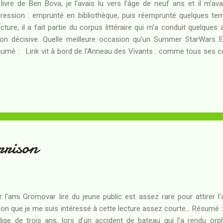
livre de Ben Bova, je l'avais lu vers l'âge de neuf ans et il m'ava
ression : emprunté en bibliothèque, puis réemprunté quelques tem
ecture, il a fait partie du corpus littéraire qui m'a conduit quelque
on décisive. Quelle meilleure occasion qu'un Summer StarWars E
umé : Link vit à bord de l'Anneau des Vivants : comme tous ses
 que lui, sa vie consiste à entretenir les plantes nourricières, à se 
 assurent leur survie, à éprouver de la crainte face aux sas qui les sép
pas comprendre au juste ce que sont ces choses mortes, les "fa
 corps humains plus âgés qu'eux-mêmes et qui se trouvent de l'au
s un secteur tabou de l'Anneau. Le seul adulte a disparu depuis une ét
rrison
r l'ami Gromovar lire du jeune public est assez rare pour attirer l'
son que je me suis intéressé à cette lecture assez courte... Résumé
'âge de trois ans, lors d'un accident de bateau qui l'a rendu or