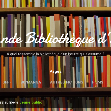
Accéder au contenu principal
nde Bibliothèque d
A quoi ressemble la bibliothèque d'un inculte qui s'assume ?
Pages
SFFF
BD/MANGA
AUTRES FICTIONS
FILMS
MENTIONS LÉGALES
és au libellé
Jeune public