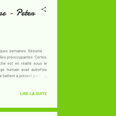
ne - Peter
quelques semaines. Résumé :
elles préoccupantes. Certes,
rche est en réalité sous le
page humain avait autrefois
e battent à présent pour les
ttendant que des survivants
grâce au sacrifice de l'une
LIRE LA SUITE
mer la population humaine du
ntrôle du vaisseau. Toute la