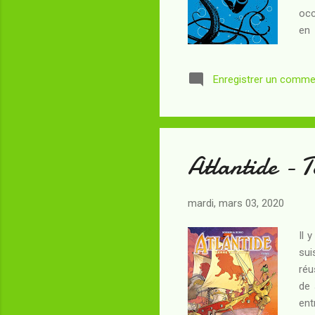
occ
en 
Dun
hab
Enregistrer un comme
mer
enq
con
Atlantide - T
mardi, mars 03, 2020
Il 
sui
réu
de 
ent