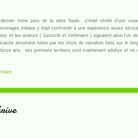
dernier tome paru de la série Seuls s'était révélé d'une cruau
sonnages initiaux y était confronté à une expérience assez atroc
teur, et les auteurs ( Gazzotti et Vehlmann ) signaient ainsi l'un d
fficacité amoindrie hélas par les choix de narration faits sur le l
torze ans : ses premiers lecteurs sont maintenant adultes et ne s
 destins des personnages qu'ils avaient connus alors ; le glisseme
insonnade vers la dystopie caractérisée s'illustre fort bien dans
ntaire
sidé à une adaptation ratée ... Chaque nouvel album constitue d
eurs, de rassurer peut-être leur public : toute la question est de savoi
... Résumé : Saul a beau avoir été reconnu comme l'Empereur de Néos
rive