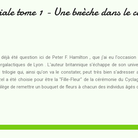
ale tome 1 - Une brèche dans le ci
a déjà été question ici de Peter F. Hamilton , que j'ai eu l'occasi
ergalactiques de Lyon . L'auteur britannique s'échappe de son un
 trilogie qui, ainsi qu'on va le constater, peut très bien s'adresse
el a été choisie pour être la "Fille-Fleur" de la cérémonie du Cyclag
vilège de remettre un bouquet de fleurs à chacun des individus âgés 
ps de vie doit prendre fin pour le bien de la communauté. Hazel vit
tiale dont les machines ont souffert autrefois d'une Mutinerie, 
endre de l'environnement du bord pour cultiver leur nourriture et 
antir qu'un jour les descendants des passagers arrivent bien à b
taurée par la "Capitaine Electrique", laquelle est rép...