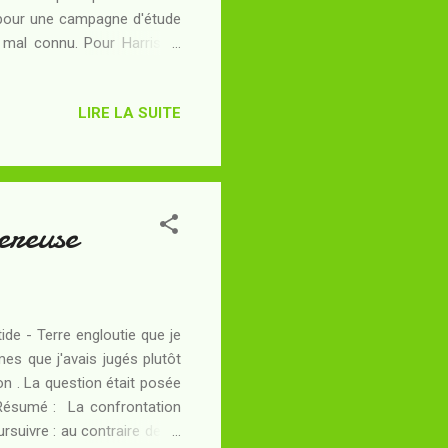
e pour une campagne d'étude
 mal connu. Pour Harrison,
 cursus scolaire obsolète,
ici que sa mère disparaît en
LIRE LA SUITE
l'inciter à mener sa propre
l sauver sa mère ? Si je ne
ereuse
tide - Terre engloutie que je
es que j'avais jugés plutôt
on . La question était posée
.. Résumé : La confrontation
rsuivre : au contraire de ce