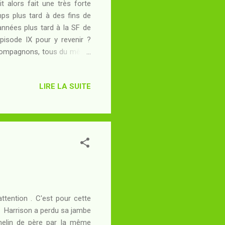
it alors fait une très forte
ps plus tard à des fins de
s années plus tard à la SF de
pisode IX pour y revenir ?
 compagnons, tous du même
tenir à distance des machines
arent du vide spatial... et à
LIRE LA SUITE
ntômes" qui ressemblent à
tre côté des vitres glacées
ernité...
attention . C'est pour cette
 : Harrison a perdu sa jambe
phelin de père par la même