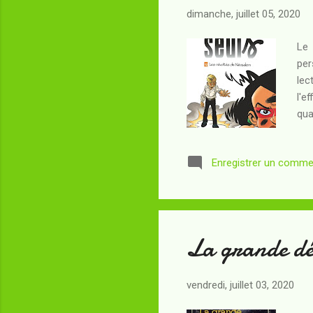
dimanche, juillet 05, 2020
Le 
per
lec
l'e
qua
aux
rob
Enregistrer un comme
pré
aut
ici
La grande dé
vendredi, juillet 03, 2020