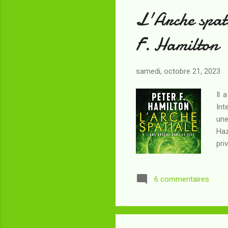
L'Arche spati
F. Hamilton
samedi, octobre 21, 2023
Il 
Int
une
Haz
pri
tem
spa
6 commentaires
dép
gar
ins