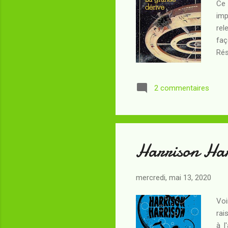
Ce 
imp
rel
faç
Rés
âge
qui
2 commentaires
ne 
des
dan
Harrison Ha
mercredi, mai 13, 2020
Voi
rai
à l