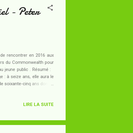
el - Peter
on de rencontrer en 2016 aux
ivers du Commonwealth pour
r au jeune public . Résumé :
e : à seize ans, elle aura le
de soixante-cinq ans dont le
 en effet à bord d'une arche
obligeant les survivants à
LIRE LA SUITE
à pratiquer le Cyclage pour
on port... Telle est la loi