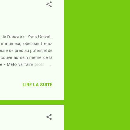
 de l'oeuvre d' Yves Grevet .
 intérieur, obéissent eux-
esse de près au potentiel de
i couve au sein même de la
ve - Méto va faire profil bas
eu est immense : aux côtés
r le continent... Quand sera-
LIRE LA SUITE
 sans doute, d'avoir compris
e secret de ses origines...