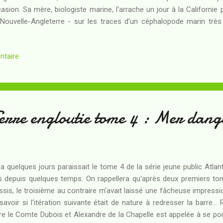
asion. Sa mère, biologiste marine, l'arrache un jour à la Californi
Nouvelle-Angleterre - sur les traces d'un céphalopode marin très
smouth va vite se révéler oppressante : réseaux mobiles absents,
itants presque difformes et taiseux... Et pour couronner le tout, vo
ntaire
 quelques jours après leur arrivée ! L'irruption de sa tante va 
uête... Quels sont les ignobles secrets de Dunsmouth ? Pourra-t-i
nais rien ou presque de l'oeuvre de Lovecraft , je connais le nom d...
erre engloutie tome 4 : Mer dang
y a quelques jours paraissait le tome 4 de la série jeune public Atlan
s depuis quelques temps. On rappellera qu'après deux premiers tom
ssis, le troisième au contraire m'avait laissé une fâcheuse impressi
savoir si l'itération suivante était de nature à redresser la barre.
re le Comte Dubois et Alexandre de la Chapelle est appelée à se pou