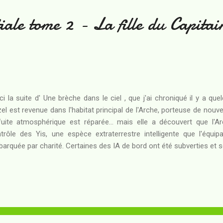
ale tome 2 - La fille du Capitai
ci la suite d' Une brèche dans le ciel , que j'ai chroniqué il y a 
el est revenue dans l'habitat principal de l'Arche, porteuse de nouv
fuite atmosphérique est réparée... mais elle a découvert que l'A
trôle des Yis, une espèce extraterrestre intelligente que l'équi
arquée par charité. Certaines des IA de bord ont été subverties et s
, tandis que d'autres se sont claquemurées dans leurs sections en a
ains viennent leur ordonner de reprendre la lutte. Si Hazel a pu - 
ntre elles - usurper les écrans du "Capitaine Electrique" pour infor
il qui pèse sur elle, tout reste à faire pour arracher aux Yis le co
stion est de savoir où se terrent les "reines-cerveaux"...