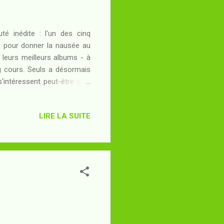
té inédite : l'un des cinq
e pour donner la nausée au
e leurs meilleurs albums - à
ong cours. Seuls a désormais
'intéressent peut-être plus
nt de l'histoire depuis une
 les choix graphiques ayant
LIRE LA SUITE
onc une occasion, pour les
r si le but voulu est atteint
alem, ses co...