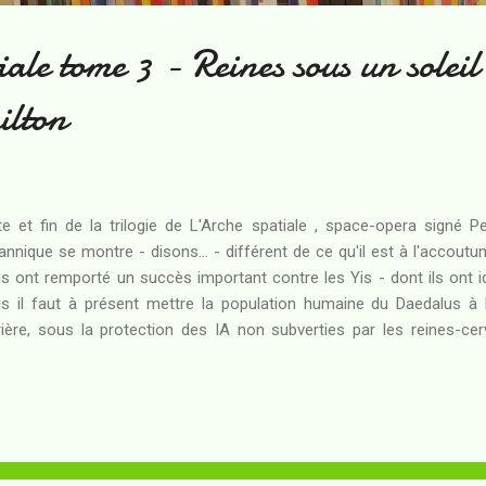
ale tome 3 - Reines sous un soleil
ilton
te et fin de la trilogie de L'Arche spatiale , space-opera signé Pe
tannique se montre - disons... - différent de ce qu'il est à l'accou
s ont remporté un succès important contre les Yis - dont ils ont iden
s il faut à présent mettre la population humaine du Daedalus à l
rrière, sous la protection des IA non subverties par les reines-cer
te parade ne sera que temporaire et pour Josephine, dernier memb
ore en vie et désormais plus androïde qu'humaine, il faut envisager 
acieuse : éliminer les reines-cerveaux d'un seul coup, en les purge
abitat grâce à une bombe à antimatière. Hazel, descendante loint
rgence : le Daedalus déjà endommagé s'éloigne de sa destinati...