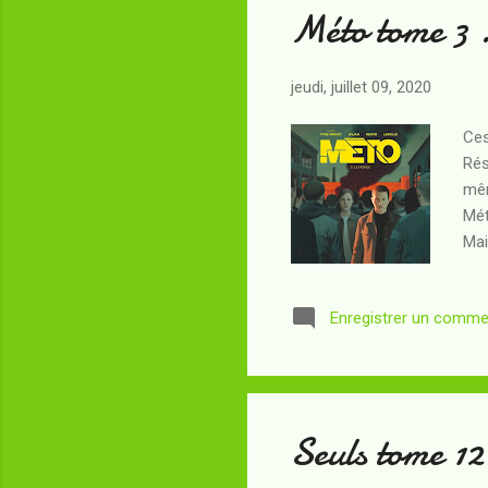
Méto tome 3
jeudi, juillet 09, 2020
Ces
Rés
mêm
Mét
Mai
pou
d'a
Enregistrer un comme
t-i
dan
Dén
Seuls tome 12