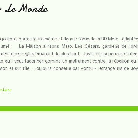
 : Le Monde
 jours-ci sortait le troisième et dernier tome de la BD Méto , adaptée
umé : La Maison a repris Méto. Les Césars, gardiens de l'ordre
es à des règles émanant de plus haut : Jove, leur supérieur, s'intér
o qu'il veut façonner comme un instrument contre la rébellion qu
son et sur l'Île... Toujours conseillé par Romu - l'étrange fils de Jo
r enfin conquérir la confiance des maîtres de la Maison. L'enj
utres garçons, il va intégrer l'élite - celle des agents de la Maison su
ntaire
l prêt à défier pour de bon Jove et ses propres maîtres ? Pas avant,
s quel état est le Monde - et pas avant, peut-être, d'avoir percé l
onciation, évasion et proposition : voici quelles sont les tro...