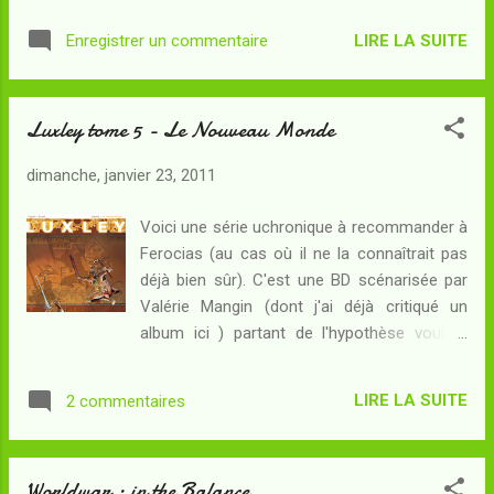
sans plus, et qui finit un peu en queue de
qui, selon la légende, aurait été habité par le
poisson, à mon sens. Kenningar (Jean-
LIRE LA SUITE
Enregistrer un commentaire
clan d'Izumo, les premiers occupants du
Philippe Jaworski) : Egill Skallagrimson ...
Japon. Selon la légende, la divinité tutélaire
du clan d'Izumo était la Lune, alors que celle
Luxley tome 5 - Le Nouveau Monde
du clan de Yamato - fondateur du Japon
ancien, et conquérant d'Izumo - était le
dimanche, janvier 23, 2011
Soleil. Or, la tradition populaire japonaise veut
que la lune soit habitée par des lapins,
Voici une série uchronique à recommander à
faisant aussitôt le lien avec de précédents
Ferocias (au cas où il ne la connaîtrait pas
indices. Iriya va cependant devoir laisser sa
déjà bien sûr). C'est une BD scénarisée par
piste japonaise de côté afin d'aller prêter
Valérie Mangin (dont j'ai déjà critiqué un
main-forte à Yuli et Demer qui, à Budapest,
album ici ) partant de l'hypothèse voulant
vont croiser de nouveau la route des sbires
qu'au XIIème siècle, en pleine croisade,
du Vieux de la Montagne... mais surtout, un
l'Europe se soit trouvée attaquée par une
tueur as du couteau déjà rencontré en
LIRE LA SUITE
2 commentaires
armada venue du Nouveau Monde... En effet,
Grèce. Alors que, de plus en plus, des liens
l'Inca, unificateur du continent américain,
se font...
aurait eu des visions lui ayant révélé que les
Worldwar : in the Balance
civilisations précolombiennes seraient