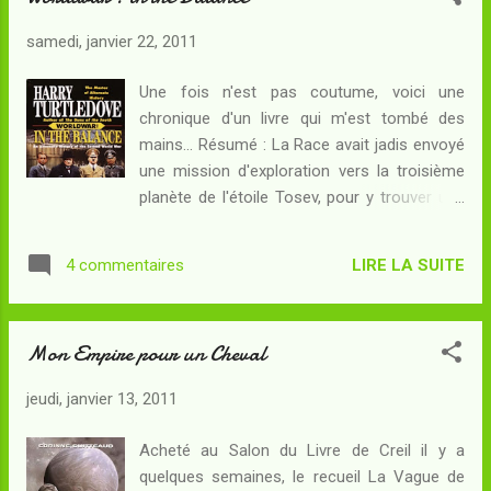
détruites au XVIème siècle, et aurait décidé
samedi, janvier 22, 2011
d'entreprendre une véritable guerre
préventive contre les européens. Résumé :
Une fois n'est pas coutume, voici une
Robin Luxley (le Robin des bois de notre
chronique d'un livre qui m'est tombé des
Histoire à nous), mage le plus puissant
mains... Résumé : La Race avait jadis envoyé
d'Occident, a été capturé par la princesse-
une mission d'exploration vers la troisième
sorcière Cusi qui l'emmène vers le Nouveau
planète de l'étoile Tosev, pour y trouver une
Monde à bord de sa nef volante afin de le
espèce intelligente à la civilisation
présenter à l'Inca, son grand-père. Les
rudimentaire, dont le summum de la
pouvoirs de double-vue de Robin s'amplifient
LIRE LA SUITE
4 commentaires
technologie militaire n'était autre que des
et, alors même qu'il traverse l'Atlantique, vo...
guerriers en armure chevauchant des
quadrupèdes... La survie de la Race, espèce
Mon Empire pour un Cheval
reptiloïde affectionnant les mondes arides
et chauds, reposant sur une expansion
jeudi, janvier 13, 2011
permanente, l'empereur avait choisi Tosev-3
comme le prochain joyau de sa couronne. La
Acheté au Salon du Livre de Creil il y a
Race n'avait-elle pas déjà conquis deux
quelques semaines, le recueil La Vague de
autres mondes inférieurs dans un passé