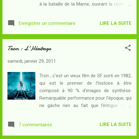
à la bataille de la Marne, ouvrant la route de
représentation théâtrale où l'universitaire
Paris alors qu'elle aurait dû la sceller,
jouait le rôle de Socrate lorsqu'il but la coupe
incapable de réaliser sa jonction avec le
de ciguë... Le verre de soupe instantanée qui
LIRE LA SUITE
Enregistrer un commentaire
corps expéditionnaire britannique. Lequel a
devait servir d...
réembarqué vers les côtes anglaises tandis
que le Président Poincaré signait l'acte de
Tron : L'Héritage
capitulation. La France était vaincue par
l'Allemagne pour la deuxième fois en
samedi, janvier 29, 2011
quarante ans. Mais dans le Sud, Clémenceau
a décidé de poursuivre le combat.
Tron , c'est un vieux film de SF sorti en 1982,
Embarquant des hommes de confiance et
qui est le premier de l'histoire à être
emmenant avec lui une partie de la flotte
composé à 90 % d'images de synthèse.
française, il franchit la Méditerranée pour
Remarquable performance pour l'époque, qui
continuer le combat depuis l'Afrique du
ne gâche rien au fait que l'intrigue valait
Nord... En 1917, la situation va mal pour la
aussi le détour. Flynn est l'inventeur du jeu
France libre. L'armée d'Afrique n'est pas
vidéo space-paranoid , un énorme succès
prête à la reconquête du territoire national
LIRE LA SUITE
7 commentaires
des bornes d'arcade, dont il a été dépossédé
occupé. Pour le moment, le status quo est
par Dilinger, le concepteur d'un jeu d'échecs
maintenu en Méditerra...