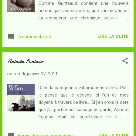
Corinne Guitteaud contient une nouvelle
reculé ? Si bien qu'un peu moins de mille
uchronique assez courte, que j'ai lue afin de
années locales plus tard, une flotte
lui consacrer une chronique séparée. Je
d'invasion arrivait dans la banlieue de Tosev-
verrai par la suite si je fais une critique pour
3, transportant tout le nécessaire (y compris
chacune des autres nouvelles ou si je ne fais
des armes nucléaires) pour écraser une
LIRE LA SUITE
5 commentaires
qu'un seul article pour l'ensemble du recueil.
civilisation ne connaissant que la catapulte
Résumé : En l'an -10.000 et quelques avant
comme arme de siège... 1942. Le con...
notre ère, des nomades venus du
Ariosto Furioso
Kamtchatka ont traversé le détroit de
Behring à la faveur d'une glaciation. Les
mercredi, janvier 12, 2011
tragiques difficultés du voyage ne les
empêchent pas d'arriver dans ce qui n'est
Dans la catégorie « exhumations » de la PàL,
pas encore appelé "Amérique" avec un
je pense que je détiens ici l'un de mes
troupeau reproducteur de cet animal que nul
doyens à travers ce livre... Si j'en crois la date
là-bas n'a encore vu : le cheval... En 1492,
que j'ai portée sur sa page de garde, Ariosto
Christophe Colomb aborde les côtes des
Furioso était en souffrance de lecture
Caraïbes et découvre, comme il s'y attend,
depuis 2004. C'est à dire, assez peu de
les avant-postes d'un empire très organisé.
temps après le moment où j'ai commencé à
Mais au lieu d'être celui du Grand Khan ainsi
LIRE LA SUITE
Enregistrer un commentaire