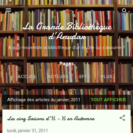
Accéder au contenu principal
La Grande Bibliothèque
d’Anudar
A quoi ressemble la bibliothèque d'un inculte qui s'assume ?
Pages
ACCUEIL
AUTEURS
SFFF
PLUS…
Affichage des articles du janvier, 2011
TOUT AFFICHER
A
r
Les cinq Saisons d'Ys - Ys en Automne
t
i
lundi, janvier 31, 2011