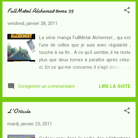
devenu le MCP (pour Maître Contrôle
FullMetal Alchemist tome 25
Principal), une intelligence artificielle
déterminée à prendre le contrôle de toute
vendredi, janvier 28, 2011
l'infrastructure informatique mondiale. Le
MCP détient les preuves de l'usurpation de
La série manga FullMetal Alchemist , qui est
Dilinger : Flynn décide alors de le pirater, aidé
l'une de celles que je suis avec régularité ,
par Tron, le programme d'un concepteur ami.
touche à sa fin... A ce qu'il semble, il ne reste
Percevant Flynn comme une menace, le
plus que deux tomes à paraître après celui-
MCP utilise un laser de téléportation
ci. En ce qui me concerne, il s'agit donc de la
expérimental pour le catapulter sur la grille, le
fin d'une lecture commencée en 2006.
monde virtuel en plein essor qu'il contrôle,
Résumé : La guerre civile continue à Central
afin de pouvoir l'éliminer à sa guise... Flynn
LIRE LA SUITE
Enregistrer un commentaire
City. Le Président King Bradley, qui n'est autre
découvre alors un monde dangereux, ...
que l'homonculus Wrath, a désorganisé les
troupes de Briggs. Mais il a subi une très
L'O10ssée
grave blessure et, en face de lui, le prince
héritier de Xing, toujours en possession des
mardi, janvier 25, 2011
pouvoirs de l'homonculus Greed, est
déterminé à l'éliminer. La faction