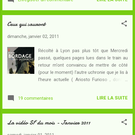
dater mes livres. Résumé : En 1533, l'Italie a
qu'il le croyait, il découvre qu'il s'...
réalisé une bien précaire unité, sous la
houlette de Damiano de' Medici. Tandis que
Ceux qui sauront
Savonarole et ses partisans, exilés en
Allemagne, ont compliqué les guerres de
dimanche, janvier 02, 2011
religions qui opposent catholiques et
luthériens, l'Espagne a été mise à l'index par
Récolté à Lyon pas plus tôt que Mercredi
l'Eglise. L'Angleterre et la France ont les
passé, quelques pages lues dans le train au
mains liées : l'Italia Federata est jeune et
retour m'ont convaincu de mettre de côté
fragile, mais les navigateurs gênois ont,
(pour le moment) l'autre uchronie que je lis à
sous sa houlette, commencé la conquête du
l'heure actuelle ( Ariosto Furioso , dont je
Nouveau Monde... Lodovico Ariosto, le
parlerai dans quelques jours) afin de me
poète, est l'ami du Premier de' Medici, l'un de
concentrer sur ce sympathique roman de
ses seuls soutiens dans la ville de Florence
LIRE LA SUITE
19 commentaires
Pierre Bordage ... Résumé : En 1882, le parti
où les complots succè...
de l'Ordre a renversé la Troisième République
lorsqu'elle a voulu ouvrir l'accès à
La vidéo SF du mois - Janvier 2011
l'instruction pour l'ensemble des classes
populaires. Jules Ferry a été fusillé. Philippe
samedi, janvier 01, 2011