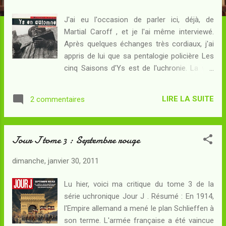
c
l
J'ai eu l'occasion de parler ici, déjà, de
e
Martial Caroff , et je l'ai même interviewé.
s
Après quelques échanges très cordiaux, j'ai
appris de lui que sa pentalogie policière Les
cinq Saisons d'Ys est de l'uchronie. La ville
mythique d'Ys, dans cet univers, a été
(re)bâtie quelques années, ou siècles, après
LIRE LA SUITE
2 commentaires
sa légendaire destruction ; à l'époque
actuelle, c'est une ville accueillant une
antenne de l'Université. Martial Caroff, à
Jour J tome 3 : Septembre rouge
partir de cette peinture à trois teintes
(mythe/histoire/présent), constitue un
dimanche, janvier 30, 2011
tableau assez plaisant de l'âme humaine.
Résumé : L'Automne s'annonce sanglant
Lu hier, voici ma critique du tome 3 de la
pour la côte bretonne. Dans la ville d'Ys, le
série uchronique Jour J . Résumé : En 1914,
professeur de lettres grecques Nervèze a
l'Empire allemand a mené le plan Schlieffen à
été assassiné. Raffinement dans le crime,
son terme. L'armée française a été vaincue
son meurtrier a choisi de frapper lors d'une