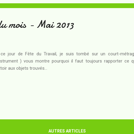
herine Dufour : sans doute dans les années 80 (celles du XXIèm...
du mois - Mai 2013
ce jour de Fête du Travail, je suis tombé sur un court-métrag
nstrument ) vous montre pourquoi il faut toujours rapporter ce
ttoir aux objets trouvés...
AUTRES ARTICLES