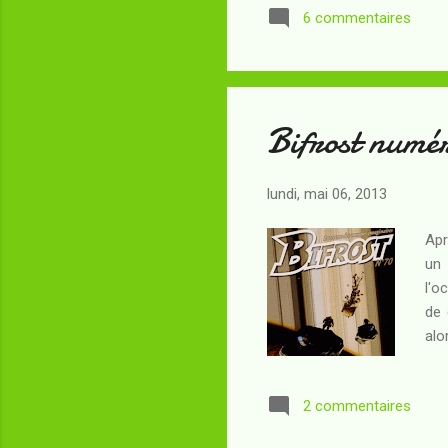
6 commentaires
du 
com
pro
Bifrost numé
lundi, mai 06, 2013
Apr
un 
l'o
de 
alo
mil
com
2 commentaires
sca
tou