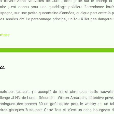
à travers Sans Nouvelles de Gurb , dont je lie sur le champ la
laire , est connu pour une quadrilogie policière à tendance louf
spagne, sur une petite quarantaine d'années, quelque part entre la p
des années dix. Le personnage principal, un fou à lier pas dangere
iste des Dames ) gérant - après maints passages en hôpital psy
 dégoûtant que minable... Résumé : Cette fois-ci, c'est la crise : 
ntaire
'y a plus un seul client au salon de coiffure, pas même pour venir
azout récolté lors d'un bain de mer, et son gérant, qui en a connu po
u
licité par l'auteur , j'ai accepté de lire et chroniquer cette nouvel
llenge JLNN de Lune . Résumé : Wilson Amarachi, détective privé,
ologues des années 30 un goût solide pour le whisky et un ta
aires glauques à souhait. Cette fois-ci, c'est un riche bourgeois