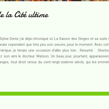
 la Cité ultime
Sylvie Denis j'ai déjà chroniqué ici La Saison des Singes et sa suite
nais cependant que très peu son oeuvre, pour le moment. Avec cet
érique, je tenais une occasion d'aller plus loin... Résumé : Sherl
z son ami le docteur Watson. Un beau jour, pourtant, apparaissen
anges, tout droit venus du cent-vingt-sixième siècle, qui les emmè
ntain duquel ils proviennent... C'est que, là-bas, l'espèce humaine vit
ir rendu la Terre inhabitable. Or, dans cette culture pacifiée, d
mis sans que nul ne parvienne à identifier l'assassin. Les méthode
ercer le mystère qui pèse sur la Cité ultime ? Ces derniers temps, je
 thématiques liées à la post-humanité. Cette nouvelle, en un temps fic