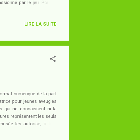
ssionné par le jeu. Pour le
 ville, là où seul Amarachi
u détective qu'il ne verrait
LIRE LA SUITE
s le cercle de jeu visité par
 savent ont peur, de toute
 posées...
format numérique de la part
atrice pour jeunes aveugles
 qui ne connaissent ni la
xtures représentent les seuls
musée les autorise, à titre
lors qu'une exposition d'art
ahit les étages supérieurs