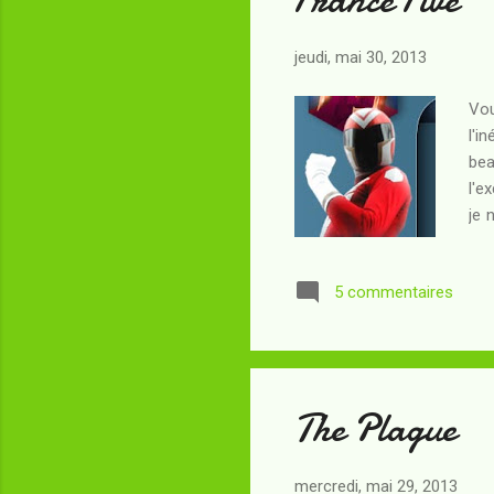
jeudi, mai 30, 2013
Vou
l'i
bea
l'e
je 
pre
d'a
5 commentaires
d'e
aux
cam
The Plague
mercredi, mai 29, 2013