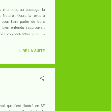
as manquer, au passage, la
s Nature . Ouais, la revue à
pour faire parler de leurs
e bien entendu j'approuve...
chnologique, deux groupes
ossibilité de s'abriter sous
 ils vivent désormais selon
LIRE LA SUITE
ils des malades à sauver ou
cauchemar nanotechnologique
l, qui s'est illustré en SF