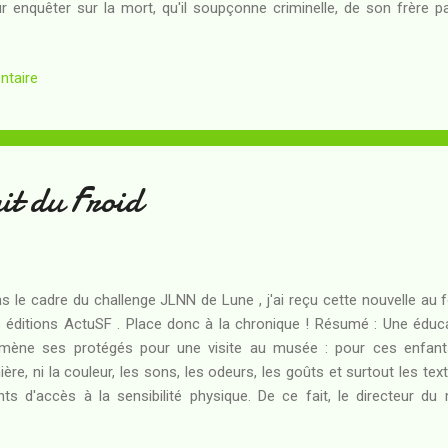
r enquêter sur la mort, qu'il soupçonne criminelle, de son frère pa
ent, la clé de l'énigme se trouve au fin fond du secteur noir de la
sède une chance de la trouver ; pour faire bonne mesure, il précise a
ntaire
 d'un mauvais oeil qu'un accident arrive au tueur de son frère. Or, dan
rachi dans le cadre de son enquête, il s'avère que les gens qui
dence, au point de vouloir le passer à tabac pour quelques questions
it du Froid
s le cadre du challenge JLNN de Lune , j'ai reçu cette nouvelle au 
 éditions ActuSF . Place donc à la chronique ! Résumé : Une éduc
ène ses protégés pour une visite au musée : pour ces enfants
ière, ni la couleur, les sons, les odeurs, les goûts et surtout les te
nts d'accès à la sensibilité physique. De ce fait, le directeur du 
eptionnel, à manipuler certaines oeuvres mises au rebut. Pourtant, a
temporain, à base de mobiles odorants aux formes organiques, env