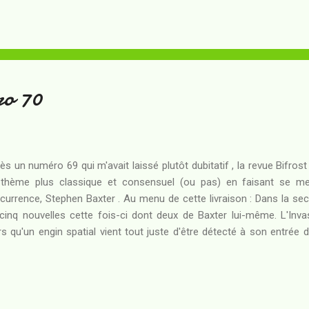
musée, il semble que les oeuvres d'art oubliées à la cave ne son
me si une menace pesait dans l'air conditionné du sous-sol... J'
fessionnelle, peut-être) quand la SFFF implique des personnages d'en
ro 70
ès un numéro 69 qui m'avait laissé plutôt dubitatif , la revue Bifros
thème plus classique et consensuel (ou pas) en faisant se met
ccurrence, Stephen Baxter . Au menu de cette livraison : Dans la sec
cinq nouvelles cette fois-ci dont deux de Baxter lui-même. L'Inv
rs qu'un engin spatial vient tout juste d'être détecté à son entrée 
lénaristes apocalyptiques (ou non) s'agitent en attendant la réalisa
me ça, j'ai envie de dire que cette nouvelle ne paie pas de min
ndaleux, or, en dire plus serait en dire trop... J'ai beaucoup aimé c
t à fait dans lignée du Rendez-vous avec Rama d'Arthur C. Clarke.