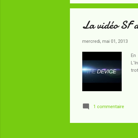
Cat
La vidéo SF 
mercredi, mai 01, 2013
En 
L'I
tro
1 commentaire