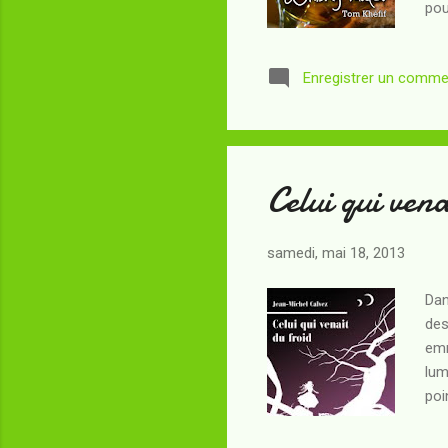
pou
cli
pos
Enregistrer un comme
pas
Ama
évi
Celui qui vena
samedi, mai 18, 2013
Dan
des
emm
lum
poi
exc
con