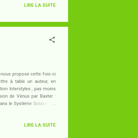
LIRE LA SUITE
t plus tout à fait inertes,
aime beaucoup (déformation
fants ou d'adoles...
t nous propose cette fois-ci
tre à table un auteur, en
tion Interstyles , pas moins
asion de Vénus par Baxter :
dans le Système Solaire, les
tion de leurs fantasmes. Dit
e mais en rester là serait
LIRE LA SUITE
ette nouvelle qui m'apparaît
 La Tête raclant la Lune de