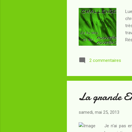
Lue
chr
trè
tra
Rés
d'ê
dôm
2 commentaires
les
bie
le 
La grande Em
samedi, mai 25, 2013
Je n'ai pas e