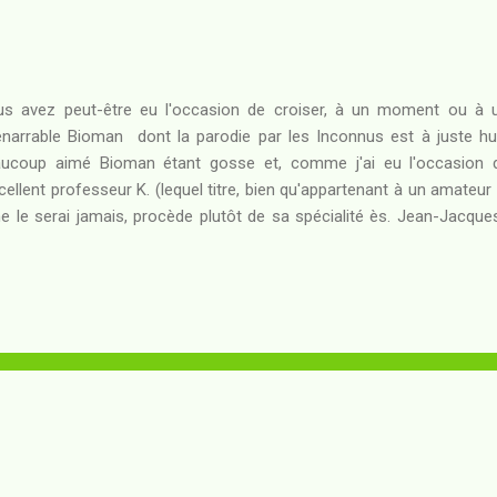
s avez peut-être eu l'occasion de croiser, à un moment ou à u
nénarrable Bioman dont la parodie par les Inconnus est à juste hu
ucoup aimé Bioman étant gosse et, comme j'ai eu l'occasion 
xcellent professeur K. (lequel titre, bien qu'appartenant à un amateu
ne le serai jamais, procède plutôt de sa spécialité ès. Jean-Jacques,
miers visages japonais vus dans ma vie n'étaient autres que ceux de
utres petits français ont eu, à la même époque, le même parcou
ntre eux ont dû à un moment ou à un autre jouer à Bioman comme à
 cow-boys, bien peu sont allés jusqu'au bout de leur passion bio
éras. Je ne parlerai pas ici de la très parodique mais excellente série 