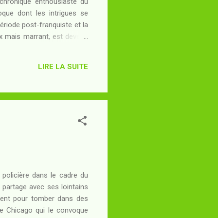
 chronique enthousiaste du
oque dont les intrigues se
ériode post-franquiste et la
ux mais marrant, est devenu
chiatrique - d'un salon de
même au plus fort de cet Eté
LIRE LA SUITE
 faire nettoyer ses cheveux
urtant d'autre...
le policière dans le cadre du
 partage avec ses lointains
lent pour tomber dans des
 de Chicago qui le convoque