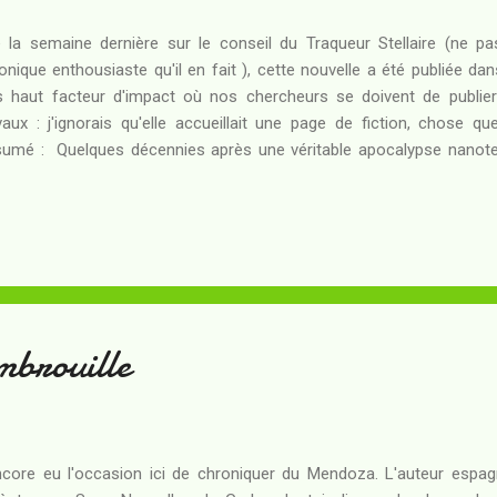
 la semaine dernière sur le conseil du Traqueur Stellaire (ne p
onique enthousiaste qu'il en fait ), cette nouvelle a été publiée dan
s haut facteur d'impact où nos chercheurs se doivent de publier 
vaux : j'ignorais qu'elle accueillait une page de fiction, chose qu
umé : Quelques décennies après une véritable apocalypse nanote
tres humains survivent sur Terre : ceux dont les ancêtres ont eu la p
e et d'échapper à la contamination, et... les autres. Peu nombreux,
 règles d'une symbiose contrainte avec des nano-parasites. Sont-
n... les premiers représentants d'une post-humanité ? Partant du 
plus classique (celui de la "gelée grise" ) l'auteur questionne e...
brouille
ncore eu l'occasion ici de chroniquer du Mendoza. L'auteur espagno