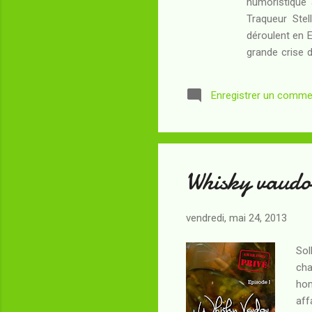
humoristique 
Traqueur Stel
déroulent en E
grande crise 
(depuis L'Art
coiffure aussi
Enregistrer un comme
brûlant, il n
imprégnés du m
Whisky vaudo
vendredi, mai 24, 2013
Sol
cha
hom
aff