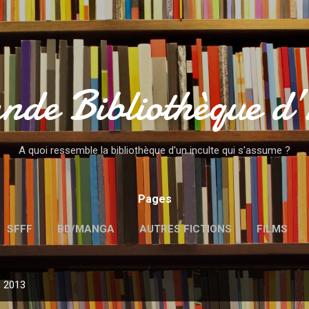
Accéder au contenu principal
nde Bibliothèque d
A quoi ressemble la bibliothèque d'un inculte qui s'assume ?
Pages
SFFF
BD/MANGA
AUTRES FICTIONS
FILMS
MENTIONS LÉGALES
, 2013