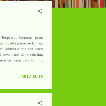
 L'Empire du Sommeil : je ne
te nouvelle parue au format
ock Holmes a pris ses aises
t devant eux deux individus
nent de force dans le futur
 maintenant sur la Lune après
es meurtres atroces ont été
LIRE LA SUITE
s de Holmes suffiront-elles
 m'intéresse de plus en plus
tio...