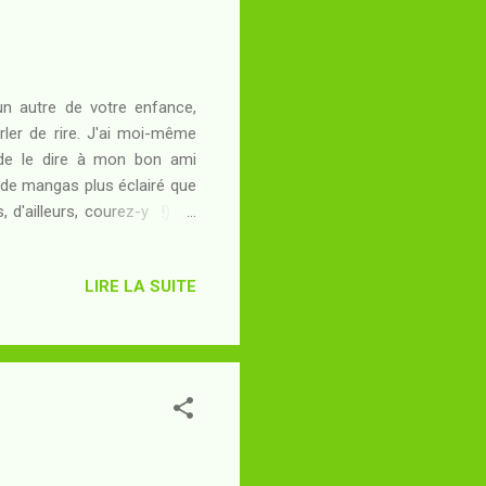
n autre de votre enfance,
rler de rire. J'ai moi-même
de le dire à mon bon ami
r de mangas plus éclairé que
 d'ailleurs, courez-y !) les
s acteurs de cette série. Si
rs que moi, et si beaucoup
LIRE LA SUITE
 d'autres époques on jouait
manesque en dégainant leurs
Bit...