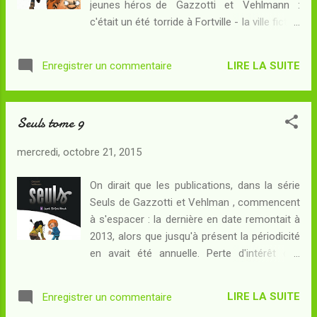
jeunes héros de Gazzotti et Vehlmann :
seul dans cette localité abandonnée...
c'était un été torride à Fortville - la ville fictive
Pourtant, ce n'est pas de son discret voisin
où démarre cette histoire - et, un beau
que va venir le réel danger. Camille, qui est
matin, cinq enfants se réveillaient seuls au
désormais l'élue des Terres Basses, lui rend
LIRE LA SUITE
Enregistrer un commentaire
monde avant de se rencontrer puis de
une dérangeante visite et lui annonce
décider, à la faveur de quelques événements
l'arrivée...
inquiétants, d'amorcer une quête pour
Seuls tome 9
survivre et comprendre ce qui s'est produit.
Au fil des ans - et avec le passage des
mercredi, octobre 21, 2015
saisons dans cet univers semblable au nôtre
en apparence - l'argument fantastique de
On dirait que les publications, dans la série
Seuls devenait de plus en plus prégnant : les
Seuls de Gazzotti et Vehlman , commencent
amateurs de la série savent désormais que
à s'espacer : la dernière en date remontait à
ses protagonistes sont en réalité morts,
2013, alors que jusqu'à présent la périodicité
piégés dans ce qu'ils appellent le monde des
en avait été annuelle. Perte d'intérêt des
limbes, duquel on ne peut pas s'échapper
auteurs pour leur oeuvre ? Plus grande
même en mourant à nouveau. Au fil des ans
difficulté à concevoir une intrigue alors que
toujours, je suis devenu critique à l'égard de
LIRE LA SUITE
Enregistrer un commentaire
le premier album a maintenant pas loin de dix
Seuls : il s'agit d'un projet littéraire pour leq...