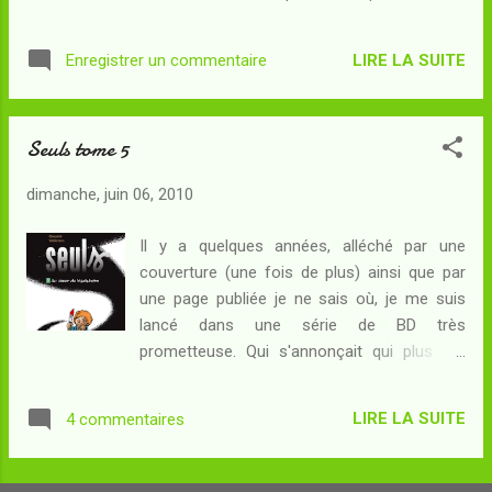
idée de Saul, voilà que les deux groupes
phénomènes inquiétants qui se multiplient
s'allient pour tenter d'utiliser la grande
autour d'eux ? Résumé : A Fortville, c'est la
échelle d'un camion de pompiers, seul
LIRE LA SUITE
Enregistrer un commentaire
stupéfaction. Les enfants ont découvert qu'il
moyen, peut-être, d'accéder au sommet de
sont isolés dans un monde parallèle suite à
ce qui es...
leur mort. Saul, tué par son propre requin, est
Seuls tome 5
en effet revenu et a tué Dodji pour qu'il
comprenne, à son tour. Dodji revenu, alors
dimanche, juin 06, 2010
que tous avaient vu son corps, apparaît une
évidence : ils ne peuvent pas mourir dans cet
Il y a quelques années, alléché par une
univers. Saul, accompagné par un fort parti
couverture (une fois de plus) ainsi que par
d'enfants du "clan du Requin" (rebaptisé le
une page publiée je ne sais où, je me suis
"clan du Soleil"), s'installe à Fortville qu'il
lancé dans une série de BD très
entreprend de mettre en coupe réglée. Les
prometteuse. Qui s'annonçait qui plus est
cinq enfants de Fortville, accompagnés de
comme pas trop longue (cinq tomes) : si
quelques nouvelles recrues, décident alors
j'accepte assez bien les longues séries de
de lui résister. Mais ce qui démarre comme
LIRE LA SUITE
4 commentaires
manga (puisqu'en général il n'y a pas plus de
un jeu d...
quatre mois d'attente entre deux tomes, et
que chacun d'entre eux est assez rempli), j'ai