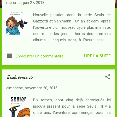
c
mercredi, juin 27, 2018
l
e
Nouvelle parution dans la série Seuls de
Gazzotti et Vehlmann , un an et demi après
s
l'ouverture d'un nouveau cycle plus intimiste,
centré sur les jeunes héros des premiers
albums - lesquels sont, à l'heure actuelle,
ceux que je préfère. Après un épisode où
Terry - le plus jeune des protagonistes -
LIRE LA SUITE
Enregistrer un commentaire
avait son heure de gloire (?) c'est au tour de
Yvan de passer sur le devant de la scène...
Résumé : Yvan a fini par trouver la
Seuls tome 10
combinaison du cadenas qui protégeait le
vélo de ses convoitises : le voici maintenant
dimanche, novembre 20, 2016
installé dans un village de bord de mer où il a
pu prendre possession d'un manoir très
Dix tomes, dont cinq déjà chroniqués ici
confortable. Bien que la pêche soit bonne,
jusqu'à présent pour la série Seuls . Il y a
ses amis lui manquent - et il a par ailleurs la
onze ans, l'aventure commençait pour les
nette impression de ne pas être tout à fait