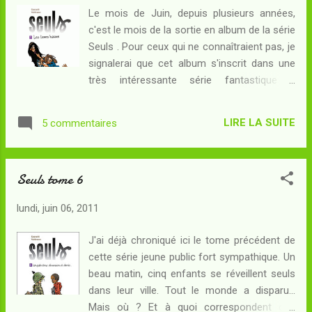
deux "élus", l'un des forces du bien et l'autre
Le mois de Juin, depuis plusieurs années,
des forces du mal. Alors que la guerre des
c'est le mois de la sortie en album de la série
limbes menace d'éclater à nouveau entre les
Seuls . Pour ceux qui ne connaîtraient pas, je
morts des deux camps, voilà que le groupe
signalerai que cet album s'inscrit dans une
initial pourrait bien être divisé... Il y a
très intéressante série fantastique à
cependant pire à craindre : si les "sages"
destination du jeune public, bourrée de
croient que Saul est l'élu des forces du bien,
références et conçue avec un vrai talent...
ils pensent aussi que l'élu des forces du mal
LIRE LA SUITE
5 commentaires
Pour le reste, ayant déjà produit une
se trouverait quelque part dans l...
chronique pour le tome 5 et une autre pour
le tome 6 , je ne peux que vous inviter à en
Seuls tome 6
prendre connaissance au préalable de celle-
ci... Résumé : Nouveau désastre en
lundi, juin 06, 2011
perspective : toute une partie de la ville, dans
un périmètre autour de l'inquiétant immeuble
J'ai déjà chroniqué ici le tome précédent de
noir source de toutes les perturbations, s'est
cette série jeune public fort sympathique. Un
enfoncée dans le sol, piégeant les enfants
beau matin, cinq enfants se réveillent seuls
de Fortville et ceux du "clan du Soleil".
dans leur ville. Tout le monde a disparu...
Chacun souhaite quitter les lieux : sur une
Mais où ? Et à quoi correspondent ces