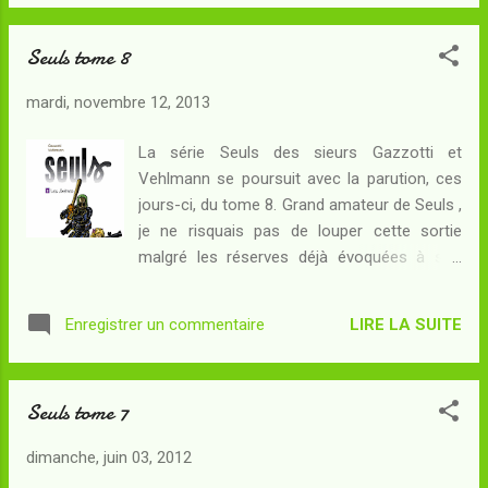
ans ? Je rappellerai ici le reproche que je fais
à cette série à laquelle je suis pourtant fidèle
Seuls tome 8
: neuf albums, deux cycles, une histoire pas
encore finie, c'est trop pour une série jeune
mardi, novembre 12, 2013
public. Parmi les premiers lecteurs qui
avaient dix ans au moment de la première
La série Seuls des sieurs Gazzotti et
parution, combien vont ouvrir cet album ?
Vehlmann se poursuit avec la parution, ces
Parmi ceux qui ont dix ans à l'heure actuelle
jours-ci, du tome 8. Grand amateur de Seuls ,
et qui découvrent cette série, combien vont
je ne risquais pas de louper cette sortie
dévorer les neuf albums disponibles puis
malgré les réserves déjà évoquées à son
laisser tomber dans cinq ou six ans - et
sujet... Résumé : Les enfants de Fortville ont
peut-être moins de trois albums nouveaux ?
été capturés par toute une troupe de soldats
Résumé : Le groupe des enfants de Fortville
LIRE LA SUITE
Enregistrer un commentaire
très organisés qui semblent partager des
s'est séparé. Dodji, Leila, Yvan et Terr...
points communs avec les mystérieux
Alexandre et Sélène. Drogués puis conduits
Seuls tome 7
dans une ville fortifiée, voilà qu'ils vont
prendre connaissance de leur destin : les
dimanche, juin 03, 2012
"sages" de la sixième famille recherchent