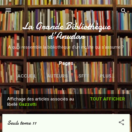
Accéder au contenu principal
La Grande Bibliothèque
d’Anudar
A quoi ressemble la bibliothèque d'un inculte qui s'assume ?
Pages
ACCUEIL
AUTEURS
SFFF
PLUS…
Affichage des articles associés au
TOUT AFFICHER
A
libellé
Gazzotti
r
t
Seuls tome 11
i