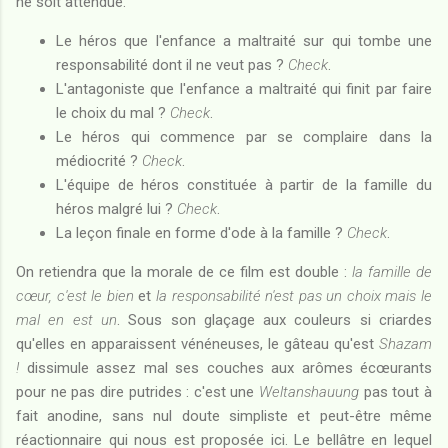
ne soit attendue.
Le héros que l'enfance a maltraité sur qui tombe une
responsabilité dont il ne veut pas ?
Check
.
L'antagoniste que l'enfance a maltraité qui finit par faire
le choix du mal ?
Check
.
Le héros qui commence par se complaire dans la
médiocrité ?
Check
.
L'équipe de héros constituée à partir de la famille du
héros malgré lui ?
Check
.
La leçon finale en forme d'ode à la famille ?
Check
.
On retiendra que la morale de ce film est double :
la famille de
cœur, c'est le bien
et
la responsabilité n'est pas un choix mais le
mal en est un
. Sous son glaçage aux couleurs si criardes
qu'elles en apparaissent vénéneuses, le gâteau qu'est
Shazam
!
dissimule assez mal ses couches aux arômes écœurants
pour ne pas dire putrides : c'est une
Weltanshauung
pas tout à
fait anodine, sans nul doute simpliste et peut-être même
réactionnaire qui nous est proposée ici. Le bellâtre en lequel