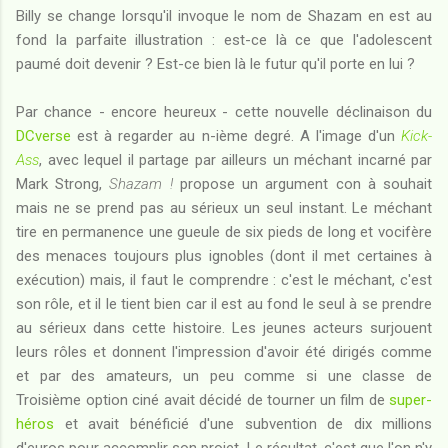
Billy se change lorsqu'il invoque le nom de Shazam en est au
fond la parfaite illustration : est-ce là ce que l'adolescent
paumé doit devenir ? Est-ce bien là le futur qu'il porte en lui ?
Par chance - encore heureux - cette nouvelle déclinaison du
DCverse
est à regarder au n-ième degré. A l'image d'un
Kick-
Ass
, avec lequel il partage par ailleurs un méchant incarné par
Mark Strong,
Shazam !
propose un argument con à souhait
mais ne se prend pas au sérieux un seul instant. Le méchant
tire en permanence une gueule de six pieds de long et vocifère
des menaces toujours plus ignobles (dont il met certaines à
exécution) mais, il faut le comprendre : c'est le méchant, c'est
son rôle, et il le tient bien car il est au fond le seul à se prendre
au sérieux dans cette histoire. Les jeunes acteurs surjouent
leurs rôles et donnent l'impression d'avoir été dirigés comme
et par des amateurs, un peu comme si une classe de
Troisième option ciné avait décidé de tourner un film de
super-
héros
et avait bénéficié d'une subvention de dix millions
d'euros pour accomplir son projet. Le résultat, c'est que l'on n'y