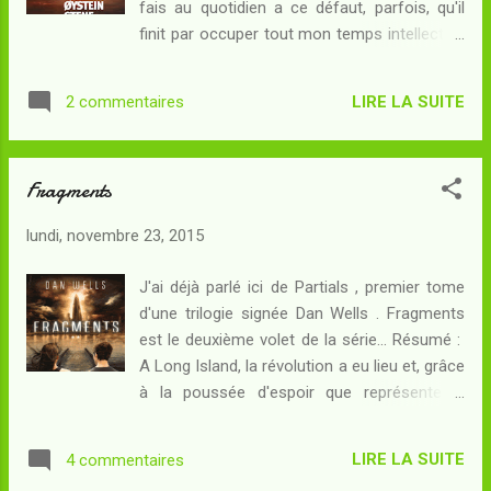
fais au quotidien a ce défaut, parfois, qu'il
aux Partials en voie d'extinction et aux
finit par occuper tout mon temps intellectuel
humains de cohabiter... mais pour cela, elle
et m'interdit de penser à autre chose. Quoi
doit pouvoir soigner à la fois le RM - dont le
qu'il en soit, je dois dire qu'à part le
seul remède est contenu dans les
LIRE LA SUITE
2 commentaires
Zombillenium d' Arthur de Pins , il s'agit sans
phéromones qu'exudent les Par...
nul doute d'une première sur mon blog : rien
de moins qu'une... invasion zombie ! Une
Fragments
lecture qui s'inscrit - je pense - dans le cadre
du Challenge Dystopie de Valunivers .
lundi, novembre 23, 2015
Résumé : Labofnia : une île de l'Atlantique
Nord, découverte, oubliée puis redécouverte
J'ai déjà parlé ici de Partials , premier tome
en pleine Première Guerre Mondiale, abrite
d'une trilogie signée Dan Wells . Fragments
une population pour le moins surprenante. Il
est le deuxième volet de la série... Résumé :
faut dire que les naissances ne s'y font pas
A Long Island, la révolution a eu lieu et, grâce
de la façon naturelle pour l'espèce humaine :
à la poussée d'espoir que représente la
un beau jour, le narrateur de cette histoire y
première naissance viable depuis plus de dix
vient au monde et s'y éveille, sans aucun
ans, un gouvernement plus démocratique
souvenir dans un corps adulte, eng...
LIRE LA SUITE
4 commentaires
s'est formé sur les ruines du précédent,