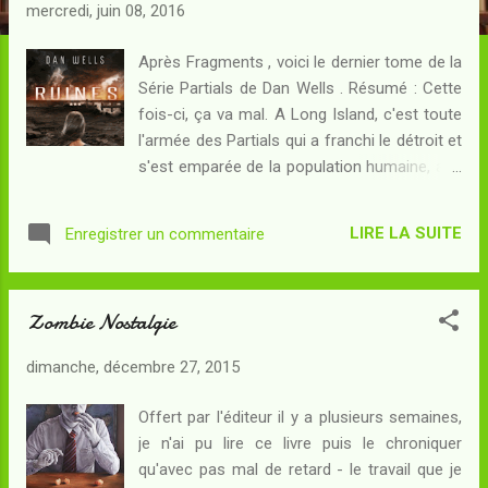
c
mercredi, juin 08, 2016
l
e
Après Fragments , voici le dernier tome de la
Série Partials de Dan Wells . Résumé : Cette
s
fois-ci, ça va mal. A Long Island, c'est toute
l'armée des Partials qui a franchi le détroit et
s'est emparée de la population humaine, afin
de mettre la main sur Kira Walker : le sinistre
Docteur Morgan, qui contrôle désormais la
LIRE LA SUITE
Enregistrer un commentaire
majeure partie des factions Partials, était
persuadée que c'est au coeur de son ADN
que se cache le remède contre la date de
Zombie Nostalgie
péremption des soldats cultivés en cuve...
Mais c'était au coeur du désert toxique des
dimanche, décembre 27, 2015
Badlands que Kira se trouvait, ce qui ne l'a
pas empêchée d'être capturée. Plus que
Offert par l'éditeur il y a plusieurs semaines,
jamais, la jeune fille - qui sait à présent
je n'ai pu lire ce livre puis le chroniquer
qu'elle n'est humaine que par son éducation
qu'avec pas mal de retard - le travail que je
- veut trouver une solution qui permettrait