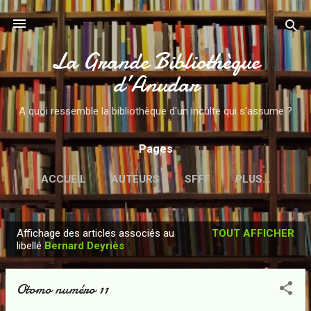
Accéder au contenu principal
La Grande Bibliothèque
d’Anudar
A quoi ressemble la bibliothèque d'un inculte qui s'assume ?
Pages
ACCUEIL
AUTEURS
SFFF
PLUS…
Affichage des articles associés au
TOUT AFFICHER
A
libellé
Bernard Deyriès
r
t
Otomo numéro 11
i