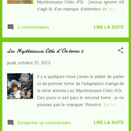
Mystérieuses Cités d'Or : j'avoue ignorer s'il
second texte du même auteur, où il
s'agit là d'un manque d'attention de ma part
interviewe Nina Wolmark - scénariste
ou bien si la parution du troisième tome
impliquée dans Ulysse 31 . Une belle
s'est faite attendre... Résumé : Le Grand
occasion de préciser le processus créatif à
LIRE LA SUITE
2 commentaires
Condor s'est envolé pour le pays Maya, loin
l'oeuvre derrière ce dessin animé, ce qui
au Nord du Pérou, laissant derrière lui Pizarro
impli...
et ses hordes de conquistadors. Toujours en
Les Mystérieuses Cités d'Or tome 2
quête d'une des fabuleuses Cités d'Or,
Esteban, Zia, Tao et leurs trois amis
jeudi, octobre 31, 2013
espagnols vont subir un atterrissage quelque
peu mouvementé... mais sans doute prévu
Il y a quelques mois j'avais le plaisir de parler
par les géniaux constructeurs de leur
ici du premier tome de l'adaptation manga de
appareil volant car ils se découvrent soudain
la série animée Les Mystérieuses Cités d'Or .
au beau milieu d'une cité abandonnée ! Au
Ces jours-ci est paru le second tome : je ne
coeur d'un temple, un étrange masque de
pouvais pas le manquer. Résumé : Le bateau
jade semble protéger quelque chose... Les
Solaris, relique des mystérieux ancêtres de
ancêtres de Tao, le dernier héritier du peuple
Tao, a conduit Esteban et ses amis sur la
de Mû, ont sans doute laissé derrière leurs
LIRE LA SUITE
Enregistrer un commentaire
côte du Pérou. Pensant y trouver refuge, Zia
énigmes de précieux indices pour atte...