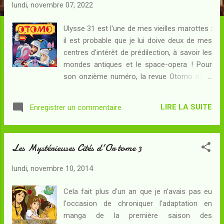
c
lundi, novembre 07, 2022
l
e
Ulysse 31 est l'une de mes vieilles marottes :
il est probable que je lui doive deux de mes
s
centres d'intérêt de prédilection, à savoir les
mondes antiques et le space-opera ! Pour
son onzième numéro, la revue Otomo nous
propose de plonger dans nos souvenirs et
d'explorer un peu l'envers du décor. Au menu
LIRE LA SUITE
Enregistrer un commentaire
de cette livraison : Je retiens en particulier,
bien sûr, le dossier consacré à Ulysse 31
(d'ailleurs c'est la raison pour laquelle je me
Les Mystérieuses Cités d'Or tome 3
suis procuré cette revue à laquelle je ne me
suis jusqu'ici jamais intéressé) qui occupe un
lundi, novembre 10, 2014
petit tiers du volume total. Un premier texte
de Pierre-William Fregonese nous rappelant
Cela fait plus d'un an que je n'avais pas eu
le décor planté par la série Ulysse 31 , et ses
l'occasion de chroniquer l'adaptation en
liens intrinsèques avec la mythologie antique
manga de la première saison des
mais aussi des récits bien plus récents. Un