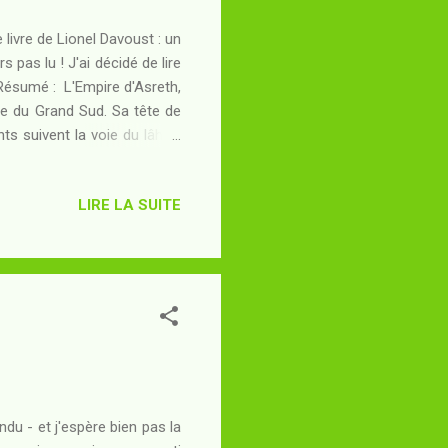
 livre de Lionel Davoust : un
s pas lu ! J'ai décidé de lire
. Résumé : L'Empire d'Asreth,
te du Grand Sud. Sa tête de
ts suivent la voie du lâh et
ilitaire impériale soutenue
ive se résume à la reddition
LIRE LA SUITE
emi se montrer si confiant au
hmarr aurait-il quelque atout
du - et j'espère bien pas la