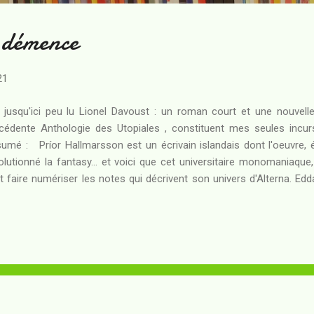
 démence
21
i jusqu'ici peu lu Lionel Davoust : un roman court et une nouvelle
cédente Anthologie des Utopiales , constituent mes seules incur
umé : Príor Hallmarsson est un écrivain islandais dont l'oeuvre, é
olutionné la fantasy... et voici que cet universitaire monomaniaque, 
t faire numériser les notes qui décrivent son univers d'Alterna. Ed
nformation, va s'atteler à cette tâche qui s'annonce d'autant plus i
ite souvent : lequel de ces précieux documents est le bon et doit fai
nt-elle que de la complexité de son oeuvre... ou a-t-elle d'autr
eaux n'est pas sorti tout armé de l'esprit fertile de J.R.R. Tolkien : il 
amé trente ans plus tôt, et qui serait appelé...