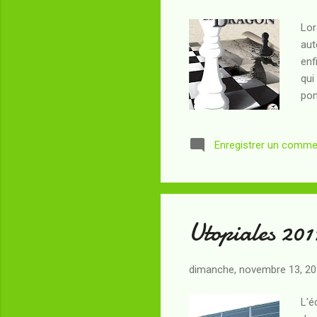
Lor
aut
enf
qui
pon
son
par
Enregistrer un comme
ou 
cou
cac
Utopiales 201
dimanche, novembre 13, 2
L'é