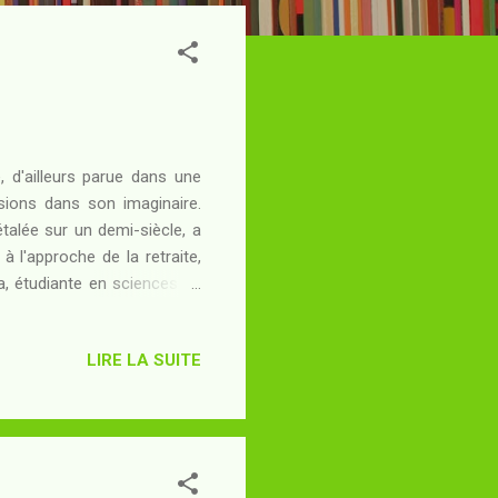
, d'ailleurs parue dans une
sions dans son imaginaire.
talée sur un demi-siècle, a
à l'approche de la retraite,
da, étudiante en sciences de
mmense que le vieil écrivain
re foi ? Cette indécision ne
LIRE LA SUITE
es causes ? Le Seigneur des
est la résultante d'un travail