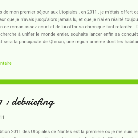
s de mon premier séjour aux Utopiales , en 2011 , je m'étais offert ce
eur que je n'avais jusqu'alors jamais lu, et que je n'ai en réalité toujour
in ce roman assez court et de lui offrir sa chronique tant retardée..
 cherche à unifier le monde entier, souhaite lancer enfin sa conquê
t sera la principauté de Qhmarr, une région arriérée dont les habitan
t soumis aux lois immémoriales de leur théocratie. La puissance m
 une technologie magique est écrasante, et pour le Qhmarr l'alternat
ntaire
à la défaite... Pourtant, le diplomate impérial s'étonne de voir l'enn
rs de l'ultime entretien destiné à laisser une chance à la paix. Le Q
hé ? La conquête sera-t-elle...
1 : debriefing
011
dition 2011 des Utopiales de Nantes est la première où je me suis ren