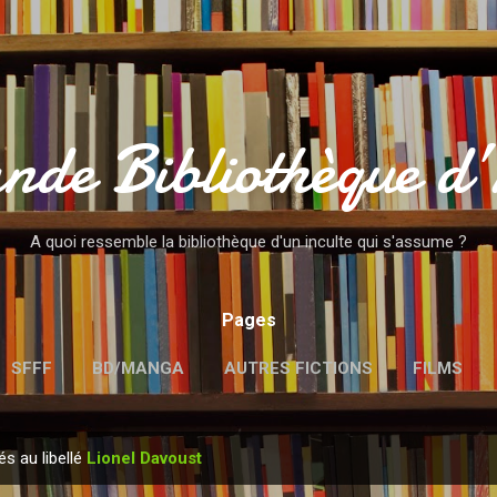
Accéder au contenu principal
nde Bibliothèque d
A quoi ressemble la bibliothèque d'un inculte qui s'assume ?
Pages
SFFF
BD/MANGA
AUTRES FICTIONS
FILMS
MENTIONS LÉGALES
és au libellé
Lionel Davoust