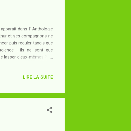
apparaît dans l' Anthologie
Arthur et ses compagnons ne
ncer puis reculer tandis que
science : ils ne sont que
s se lasser d'eux-mêmes ? La
contée, manuscrite, réécrite,
t que ses personnages sont
LIRE LA SUITE
ssi bien dans la Chanson de
- dans la cervelle malade de
écrit p...