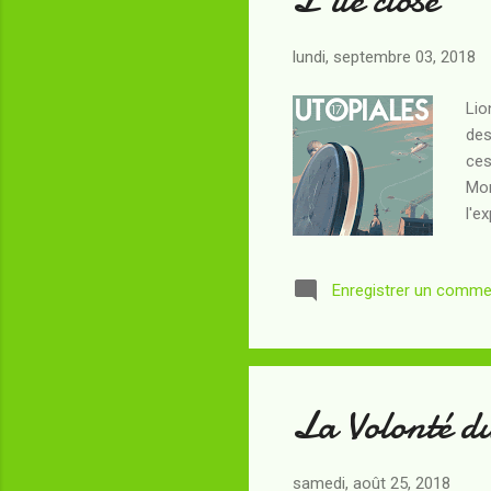
lundi, septembre 03, 2018
Lio
des
ces
Mor
l'e
lég
réi
Enregistrer un comme
dev
Rol
Don
La Volonté d
samedi, août 25, 2018