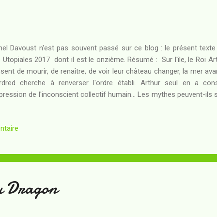
nel Davoust n'est pas souvent passé sur ce blog : le présent texte 
 Utopiales 2017 dont il est le onzième. Résumé : Sur l'île, le Roi 
sent de mourir, de renaître, de voir leur château changer, la mer ava
dred cherche à renverser l'ordre établi. Arthur seul en a con
xpression de l'inconscient collectif humain... Les mythes peuvent-il
ende arthurienne a été sans arrêt - depuis les origines - chantée, ra
nterprétée, adaptée, parodiée jusqu'à l’écœurement, à tel poin
ntaire
enus de véritables archétypes. Il y a un peu de cette légende au
and que dans la Chanson des Nibelungen , mais aussi - par dérision 
 Quichotte et qui sait, peut-être même dans Dune ! Dans le Camelot d
u Dragon