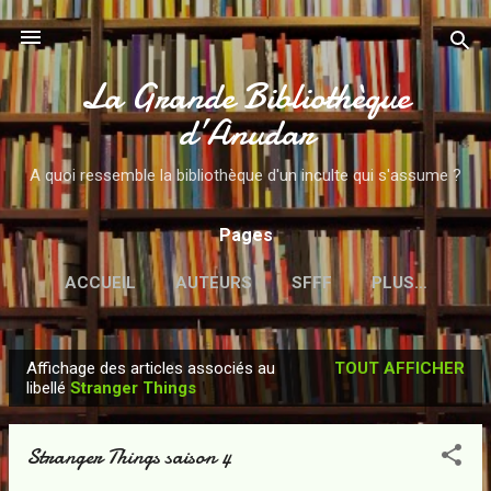
Accéder au contenu principal
La Grande Bibliothèque
d’Anudar
A quoi ressemble la bibliothèque d'un inculte qui s'assume ?
Pages
ACCUEIL
AUTEURS
SFFF
PLUS…
Affichage des articles associés au
TOUT AFFICHER
A
libellé
Stranger Things
r
t
Stranger Things saison 4
i