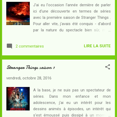
commercial et l'arrivée de commerce
J'ai eu l'occasion l'année dernière de parler
franchisés, les enseignes indépendantes
ici d'une découverte en termes de séries
parfois vieilles de plusieurs décennies sont
avec la première saison de Stranger Things .
mises au bord de la faillite. Hawkins et ses
Pour aller vite, j'avais été conquis - d'abord
habitants sont en train de changer... mais
par la nature du spectacle bien sûr, mais
cela ne veut pas dire que les terreurs
aussi par son exécution et surtout par son
passées soient tout à fait oubliées. Certains
contenu. Joie supplémentaire, la fin de cette
événements troublants révèlent aux plus
LIRE LA SUITE
2 commentaires
première saison annonçait la couleur : une
attentifs que quelque chose se trame. Po...
suite était possible, et même confirmée. Il n'y
avait donc rien d'autre à faire qu'attendre le
Stranger Things saison 1
retour à Hawkins - et celui-ci s'est fait le 27
octobre 2017 ! Résumé : Les événements
vendredi, octobre 28, 2016
horrifiants de 1983 sont à présent vieux d'un
an. Avec l'approche de Halloween, c'est la
A la base, je ne suis pas un spectateur de
meilleure soirée de l'année qui s'annonce et
séries. Dans mon enfance et mon
qui occupe les esprits des geeks du club
adolescence, j'ai eu un intérêt pour les
d'audiovisuel. Pour Mike, Lucas et Dustin, le
dessins animés à épisodes, un intérêt qui
retour à une vie normale est désormais acté
s'est émoussé puis dissipé à un moment