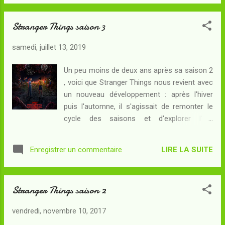
Will-le-sage avait manqué sa chance et la
Pour...
Bande venait de mourir sous les coups du
Stranger Things saison 3
Démogorgon... Ce que Will Byers ne savait
pas, c'était que la défaite dans le jeu
samedi, juillet 13, 2019
préfigurait une aventure bien plus réelle et
aussi plus sinistre, celle qui l'attendait dans
Un peu moins de deux ans après sa saison 2
une dimension alternative périlleuse et
, voici que Stranger Things nous revient avec
toxique - un monde qu'une jeune fille qu'il ne
un nouveau développement : après l'hiver
connaissait pas encore appelait "le Monde à
puis l'automne, il s'agissait de remonter le
l'envers". Un monde où un prédateur sans
cycle des saisons et d'explorer l'été
pitié allait se mettre à le pourchasser. Un
d'Hawkins ! Résumé : Cela fait huit mois que
monde où Will serait sans alliés ni abri... La
le "Flagelleur mental" a été banni par Eleven
première saison de Stranger Things prenait
LIRE LA SUITE
Enregistrer un commentaire
et ses amis. L'année scolaire s'est terminée :
pour argument la disparition de Will Byers,
El et Mike passent maintenant presque
qui m...
toutes leurs journées ensemble, au point
Stranger Things saison 2
d'en négliger les autres membres de la
Bande et d'éveiller des tensions avec le
vendredi, novembre 10, 2017
monde adulte... Avec l'ouverture d'un centre