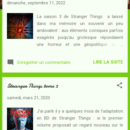
c
dimanche, septembre 11, 2022
l
e
La saison 3 de Stranger Things a laissé
dans ma mémoire un souvenir un peu
s
ambivalent : aux éléments comiques parfois
exagérés jusqu'au grotesque répondaient
une horreur et une géopolitique assez
caricaturales... Si j'étais heureux de retrouver
la Bande et ses alliés, deux ans plus tard
LIRE LA SUITE
Enregistrer un commentaire
(déjà) je me rends compte que je n'écrirais
peut-être pas une chronique aussi
enthousiaste. Quoi qu'il en soit, la pandémie
Stranger Things tome 2
à coronavirus n'a pas interdit aux créateurs
de cette série de produire la saison quatre :
samedi, mars 21, 2020
celle-ci a été diffusée selon un mode
inattendu, soit donc en deux temps, les deux
J'ai parlé il y a quelques mois de l'adaptation
épisodes finaux étant d'une longueur
en BD de Stranger Things : si le premier
inhabituelle... Résumé : La Bande n'a pas
volume proposait un regard nouveau sur le
éclaté, mais ses membres s'éloignent les