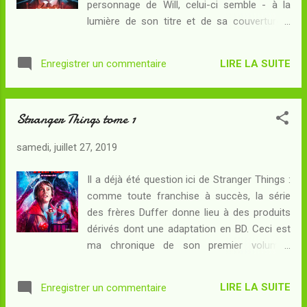
personnage de Will, celui-ci semble - à la
uns des autres... Will et Eleven ont migré vers
lumière de son titre et de sa couverture -
la Californie en compagnie de Joyce et de
s'intéresser au laboratoire gouvernemental
Jonathan ; Mike et Dustin font partie du
secret du Dr. Brenner... Résumé : Francine
Hellfire Club des joueurs de D&D du lycée
LIRE LA SUITE
Enregistrer un commentaire
possède un don de précognition et sa
d'Hawkins ; Lucas cherche plutôt à s'intégrer
famille le sait depuis le jour où elle a permis
au club des joueurs de bask...
d'éviter un grave accident de la route. Ce don
Stranger Things tome 1
fait son malheur : il incite ses parents à lui
demander les numéros gagnants de la
samedi, juillet 27, 2019
loterie nationale - jusqu'à obtention d'un gain
assez important pour acheter la maison de
Il a déjà été question ici de Stranger Things :
leurs rêves - puis la fait tomber sous la
comme toute franchise à succès, la série
coupe du Dr. Brenner et de son laboratoire
des frères Duffer donne lieu à des produits
d'expérimentations parapsychiques. Devenue
dérivés dont une adaptation en BD. Ceci est
Six, Francine va subir des tests chaque jour
ma chronique de son premier volume...
plus rudes aux côtés des autres sujets
Résumé : La soirée venait de se terminer
d'expérience. Elle ne sait pas comment
par un échec dans la campagne de Donjons
maîtriser enfin son merveilleux don... mais
LIRE LA SUITE
Enregistrer un commentaire
et Dragons que Mike Wheeler avait dirigée.
elle sait que le mensonge rôde autour d'elle.