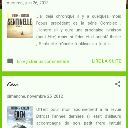
c
mercredi, juin 26, 2013
l
e
J'ai déjà chroniqué il y a quelques mois
l'opus précédent de la série Complex .
s
J'ignore s'il y aura une prochaine livraison
(peut-être) mais si Eden était orienté thriller
, Sentinelle m'incite à utiliser en tout cas un
autre libellé de ma longue liste... Résumé :
Aux Etats-Unis, une femme traumatisée par
LIRE LA SUITE
Enregistrer un commentaire
la destruction de l'immeuble où se trouvait
sa fille en bas-âge, du fond de l'hôpital où
elle était internée, a énuméré une très longue
Eden
liste de noms au téléphone. Elle parlait à
l'une des futures victimes des attentats du
dimanche, novembre 25, 2012
11 Septembre, la veille même de sa mort
dans l'effondrement des tours... et la liste ne
Offert pour mon abonnement à la revue
correspondait à rien d'autre que celle des
Bifrost l'année dernière (il était d'ailleurs
noms des personnes appelées à mourir
accompagné de son petit frère intitulé
puisque le coup de téléphone a été passé