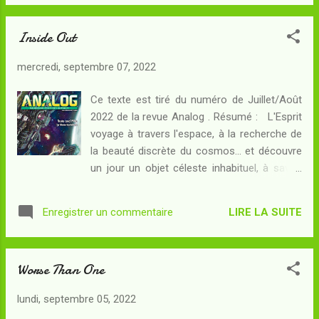
chroniquer. Le présent texte (assez court
au club des joueurs de bask...
pour être qualifié en anglais de novella)
Inside Out
reprend le personnage de Bob - historique
dans la série - et s'insère dans la continuité
mercredi, septembre 07, 2022
du reste entre The Nightmare Stacks et The
Delirium Brief . Résumé : Pas de vacances
Ce texte est tiré du numéro de Juillet/Août
ni d'anniversaire de mariage pour Bob : ses
2022 de la revue Analog . Résumé : L'Esprit
supérieurs l'envoient en détachement au
voyage à travers l'espace, à la recherche de
Japon, où l'agence paranormale nationale a
la beauté discrète du cosmos... et découvre
réclamé l'assistance de James Angleton.
un jour un objet céleste inhabituel, à savoir
Son ancien supérieur hiérarchique étant
un trou noir aux caractéristiques étranges. A
décédé, c'est à Bob qui a hérité de ses
l'intérieur, se trouve rien de moins qu'un
pouvoirs d'aller honorer la requête japonaise.
LIRE LA SUITE
Enregistrer un commentaire
passage vers un autre univers ! Comment
Quels périls vont le guetter sur place ? Et
l'Esprit va-t-il faire face à cette réalité
surtout : sera-t-i...
nouvelle ? L'Esprit, ce n'est jamais que la
Worse Than One
coalescence des consciences individuelles
de toute l'humanité : dans ce futur lointain
lundi, septembre 05, 2022
que l'auteur nous esquisse, notre espèce a