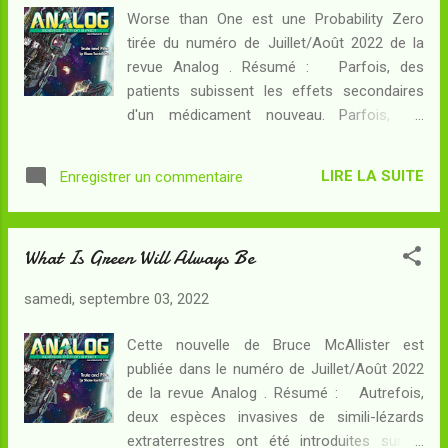
évolué au-delà de l'individualité. La peur de
Worse than One est une Probability Zero
l'extinction individuelle ayant disparu, ce sont
tirée du numéro de Juillet/Août 2022 de la
d'autres peurs existentielles qui viennent
revue Analog . Résumé : Parfois, des
affecter l'Esprit : celles des écarts aux lois
patients subissent les effets secondaires
de la physique... par exemple. Si découvrir un
d'un médicament nouveau. Parfois, les
objet céleste inconnu est susceptible
effets secondaires sont si gênants qu'il va
d'intriguer, son insertion dans le modèle
leur falloir trouver une stratégie légale pour
connu - ou la révision du modèle - suffisent
LIRE LA SUITE
Enregistrer un commentaire
leur propre protection... Mais pourquoi
pour lever les ...
recourir aux conseils d'un avocat quand les
effets secondaires sont bénéfiques au
What Is Green Will Always Be
patient ? Quand un médicament défraie la
chronique judiciaire, c'est le plus souvent
samedi, septembre 03, 2022
parce qu'il occasionne des troubles
indésirables qui n'ont pas été signalés sur la
Cette nouvelle de Bruce McAllister est
notice - mais si, vous savez, ce que la
publiée dans le numéro de Juillet/Août 2022
plupart des personnes sensées
de la revue Analog . Résumé : Autrefois,
s'abstiennent de lire sans quoi on
deux espèces invasives de simili-lézards
renoncerait vite à prendre un traitement dont
extraterrestres ont été introduites sur la