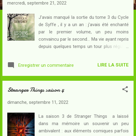
c
mercredi, septembre 21, 2022
l
e
J'avais manqué la sortie du tome 3 du Cycle
de Syffe , il y a un an : j'avais été enchanté
s
par le premier volume, un peu moins
convaincu par le second... Ma vie ayant repris
depuis quelques temps un tour plus régulier,
le moment était je crois venu de donner à
nouveau sa chance à Patrick K. Dewdney !
LIRE LA SUITE
Enregistrer un commentaire
Résumé : Syffe erre, encore et toujours
chassé par les hommes qui ne voient en lui
qu'un mendiant. Une contrebandière le prend
Stranger Things saison 4
sous son aile et le ramène, étape après
étape sur le fleuve, au pays des Brunides où
dimanche, septembre 11, 2022
il a passé son enfance. Elle scelle ainsi son
destin : capturé par les troupes fluviales de
La saison 3 de Stranger Things a laissé
Bourre, Syffe doit rappeler une vieille dette
dans ma mémoire un souvenir un peu
au primat de cette ville... et pour une raison
ambivalent : aux éléments comiques parfois
ou une autre, Aidan Corjoug choisit de