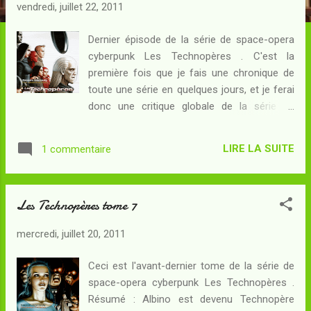
c
vendredi, juillet 22, 2011
l
e
Dernier épisode de la série de space-opera
cyberpunk Les Technopères . C'est la
s
première fois que je fais une chronique de
toute une série en quelques jours, et je ferai
donc une critique globale de la série en
conclusion. Résumé : Le vaisseau dirigé par
Albino se pose sur la planète promise.
LIRE LA SUITE
1 commentaire
Première surprise : le suprême technopère,
un être virtuel, se voit refuser l'accès au sol
de la planète par une force mystérieuse. Sa
Les Technopères tome 7
famille et ses disciples devront se débrouiller
seuls. Deuxième surprise : une étrange
mercredi, juillet 20, 2011
pyramide se révèle abriter un géant très
agressif que les nouveaux arrivants auront
Ceci est l'avant-dernier tome de la série de
beaucoup de mal à maîtriser... Leur nouveau
space-opera cyberpunk Les Technopères .
monde possède bien des périls inconnus, et
Résumé : Albino est devenu Technopère
Gofh, compagnon d'Onyx tout juste