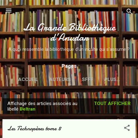
Accéder au contenu principal
La Grande Bibliothèque
d’Anudar
A quoi ressemble la bibliothèque d'un inculte qui s'assume ?
Pages
ACCUEIL
AUTEURS
SFFF
PLUS…
Affichage des articles associés au
TOUT AFFICHER
A
libellé
Beltran
r
t
Les Technopères tome 8
i