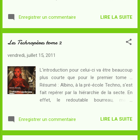
pour ne pas être happé par le système... De
volonté : Albino est un surdoué, il doit être
son côté, Almagro, que les Hyperbatones
sorti de l'école pénitentiaire de Nohope.
prennent pour Vihzis, leur dieu-déesse, a
LIRE LA SUITE
Enregistrer un commentaire
Direction Planeta Games, où Albino espère
castré son père Thark le gris...
enfin pouvoir être affecté à la conception de
jeux vidéo. Pris en charge par trois clones, il
Les Technopères tome 2
découvre le secret de sa nouvelle demeure :
cinquante idiots, qui représentent ainsi un
vendredi, juillet 15, 2011
échantillon de consommateurs lambda, sont
branchés en permanence à des jeux vidéo
L'introduction pour celui-ci va être beaucoup
qu'ils testent et doivent approuver. Ainsi la
plus courte que pour le premier tome ...
secte ne produira-t-elle jamais de jeux
Résumé : Albino, à la pré-école Techno, s'est
pouvant élever le public au-dessus de sa
fait repérer par la hiérarchie de la secte. En
condition ! Révolté, Albino feint de coopérer
effet, le redoutable bourreau, maître
mais il crée pourtant son premier jeu sans
Eldonzo, a dû venir le chercher en le tirant
tenir compte des consignes qui lui sont
par l'oreille pour l'extraire du piège
données : un crime que les cinquante idiots
LIRE LA SUITE
Enregistrer un commentaire
informatique où il s'était jeté : Albino avait
payeront pour lui, et qui va le conduire au
rien moins que piraté la crypte virtuelle du
jugement cruel du technopère suprême,
fondateur de la secte, Saint Severo de