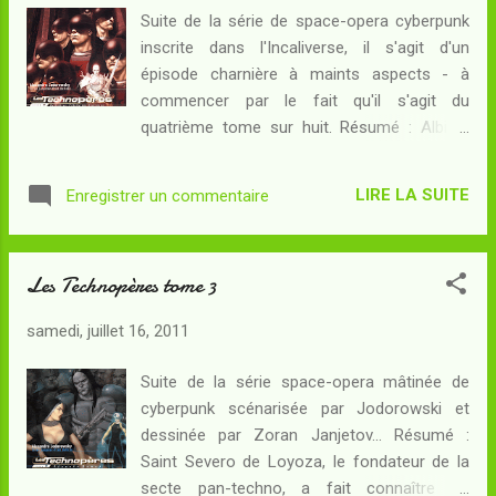
piège : ils veulent lui offrir un oeuf d'ombre,
Suite de la série de space-opera cyberpunk
c'est-à-dire, un système informatique
inscrite dans l'Incaliverse, il s'agit d'un
compagnon lui assurant un grand contrôle
épisode charnière à maints aspects - à
sur les machines qui l'environnent... mais
commencer par le fait qu'il s'agit du
aussi un moyen d'asservir son esprit à la
quatrième tome sur huit. Résumé : Albino,
volonté de l'anti-archange ! Pendant ce
écoeuré par Planeta Games, veut à présent
temps, à bord de la Furie Verte , Panépha et
devenir bourreau, comme Maître Eldonzo,
Onyx sont en train d'accoucher. Une tempête
LIRE LA SUITE
Enregistrer un commentaire
l'être virtuel qui le surveille depuis son entrée
spatiale fait s'écraser leur vaisseau sur une
dans la pré-école techno. Il est donc amené
planète marécageuse, un v...
sur Halkattraz, l'étoile des bourreaux, où il va
Les Technopères tome 3
devoir faire ses preuves, d'abord en forçant
la porte d'entrée puis en montrant aux autres
samedi, juillet 16, 2011
bourreaux sa détermination. Mais pour cela,
il va devoir découvrir que les bourreaux ne
Suite de la série space-opera mâtinée de
sont pas tout à fait ce qu'il croyait, et que
cyberpunk scénarisée par Jodorowski et
leurs tâches ne sont pas non plus ce qu'il
dessinée par Zoran Janjetov... Résumé :
attendait. Une fois de plus, il va devoir en
Saint Severo de Loyoza, le fondateur de la
recourir à l'aide de Saint Severo de Loyoza
secte pan-techno, a fait connaître sa