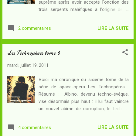
suprême après avoir accepté l'onction des
ressuscité par Albino, pourrait bien poser lui-
trois serpents maléfiques à l'origine de la
même certains problèmes... La difficulté,
secte pan-techno. En secret, il continue à
dans une série d'envergure, c'est encore de
remplir sa mission : la Zombra, cette entité
conclure. Ici, l'essentiel de l'action avait pris
LIRE LA SUITE
2 commentaires
souhaitant éteindre tous les soleils de la
fin à l'épisode précédent et il était donc
Galaxie, doit être vaincue, et Hataan, l'anti-
naturel d...
archange qui contrôle toute la secte pan-
Les Technopères tome 6
techno, doit être éliminé lui aussi. Percevant
que la société humaine est elle-même trop
mardi, juillet 19, 2011
corrompue pour être soignée, Albino choisit
de concevoir le "jeu parfait", grâce auquel il
Voici ma chronique du sixième tome de la
pourra sélectionner les candidats pour l'exil
série de space-opera Les Technopères .
vers la galaxie promise... Cet épisode a ceci
Résumé : Albino, devenu techno-évêque,
de particulier qu'il raconte, entre autres, la
vise désormais plus haut : il lui faut vaincre
victoire d'Albino sur les technopères
un nouvel abîme de corruption, le techno-
corrompus, c'est-à-dire, l'un des deux buts
Vatican. Pour cela, il va falloir feindre une
prévus au départ, le deuxième étant l'exil vers
fois de plus la soumission à Zombra, qui est
la galaxie promise. Malgré la trouvaille
LIRE LA SUITE
4 commentaires
la véritable maîtresse de la secte pan-
scénaristique permetta...