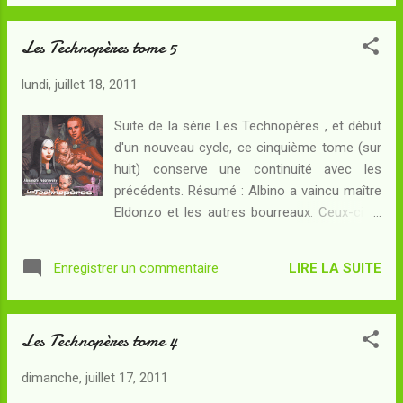
techno. Mais cette fois-ci, alors que
l'ennemie de toute forme de vie veut envahir
Les Technopères tome 5
son esprit elle-même, aucun artifice ne lui
permettra de s'en tirer, sauf s'il accepte la
lundi, juillet 18, 2011
fusion avec Saint Severo de Loyoza, une
étape fondamentale dans son évolution...
Suite de la série Les Technopères , et début
Panépha et les siens contrôlent désormais
d'un nouveau cycle, ce cinquième tome (sur
la planète de Mongoroy, qu'ils réforment de
huit) conserve une continuité avec les
leur mieux. L'eau pure est désormais offerte
précédents. Résumé : Albino a vaincu maître
à tous. Mais les prêtres de Ramâniyah, la
Eldonzo et les autres bourreaux. Ceux-ci lui
déesse-chatte, sont mécontents des
obéissent désormais sans discuter. Il va
réformes qui mettent à mal les traditions.
donc pouvoir continuer son plan d'ascension
Egarés sur un monde hostile, Panépha,
LIRE LA SUITE
Enregistrer un commentaire
de la hiérarchie pan-techno : le voici aux
Thark, Onyx, Gofh et leurs enfants ne
portes du temple de la secte des techno-
risquent-ils pas d'être à nouveau
évêques, dont il se rend maître de toutes les
pourchassés ? ...
Les Technopères tome 4
défenses en un tournemain. Le
reconnaissant comme l'un des leurs, les
dimanche, juillet 17, 2011
techno-évêques lui tendent néanmoins un