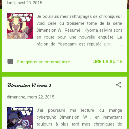
c
lundi, avril 20, 2015
l
e
Je poursuis mes rattrapages de chroniques :
voici celle du troisième tome de la série
s
Dimension W . Résumé : Kyoma et Mira sont
en route pour une nouvelle enquête. La
région de Yasogami est réputée pour ses
apparitions surnaturelles, mais c'est la mort
suspecte d'un romancier à succès qui
LIRE LA SUITE
Enregistrer un commentaire
conduit leur commanditaire à s'y intéresser...
En effet, le seul témoin de la scène est un
robot alimenté par un coil de New Tesla, et
Dimension W tome 2
son enregistrement est corrompu au point
d'en être inexploitable. Existe-t-il un lien entre
dimanche, mars 22, 2015
la mort de Sakaki, l'écrivain macabre, et les
inquiétants événements qui se sont produits
J'ai poursuivi ma lecture du manga
à Yasogami vingt-et-un ans plus tôt ? Et les
cyberpunk Dimension W , en remettant
coils de New Tesla, sont-ils inoffensifs
toujours à plus tard mes chroniques de
comme la multinationale s'évertue à le