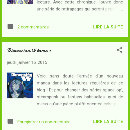
lecture. Avec cette chronique, j'ouvre donc
répéter ? Après un deuxième tome où
une série de rattrapages qui seront peut-être
l'exposition de l'univers continuait, on
- ou pas - étalés dans le temps... Résumé :
commence (un peu) à entrer dans le vif du
Mabuchi s'affronte à un mystérieux voleur,
sujet. Le rejet des coils qui caractérise
LIRE LA SUITE
2 commentaires
surnommé "Loser" car il est réputé n'enlever
Kyoma n'était pour le moment pas justifié, le
aucune des pièces précieuses exposées
personnage bour...
dans les bâtiments qu'il visite. Pourtant, le
Dimension W tome 1
voilà qui révèle à Mabuchi que son combat
pourrait bien être politique plus qu'autre
jeudi, janvier 15, 2015
chose... Et dévoilant son apparence hideuse,
il révèle aussi avoir un compte à régler avec
Voici sans doute l'arrivée d'un nouveau
les coils et la firme qui les produit. Voilà
manga dans les lectures régulières de ce
pourtant que le directeur du musée, désirant
blog ! Et pour changer des séries space-op',
protéger la statuette convoitée par "Loser",
steampunk ou fantasy habituelles, quoi de
fait tomber les cloisons coupe-feu et envoie
mieux qu'une pièce plutôt orientée cyberpunk
ses deux hôtesses d'accueil, androïdes
? Résumé : En 2072, l'énergie est devenue
équipés de coils illégaux, pour régler son
inépuisable grâce à l'invention des coils
compte au voleur. C'est sans compter
LIRE LA SUITE
Enregistrer un commentaire
prophétisés par Tesla. Ces bobinages
l'intelligence tactique de Mabuchi, bien dé...