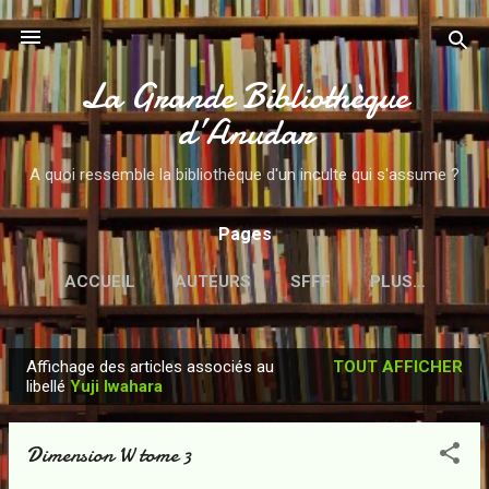
Accéder au contenu principal
La Grande Bibliothèque
d’Anudar
A quoi ressemble la bibliothèque d'un inculte qui s'assume ?
Pages
ACCUEIL
AUTEURS
SFFF
PLUS…
Affichage des articles associés au
TOUT AFFICHER
A
libellé
Yuji Iwahara
r
t
Dimension W tome 3
i