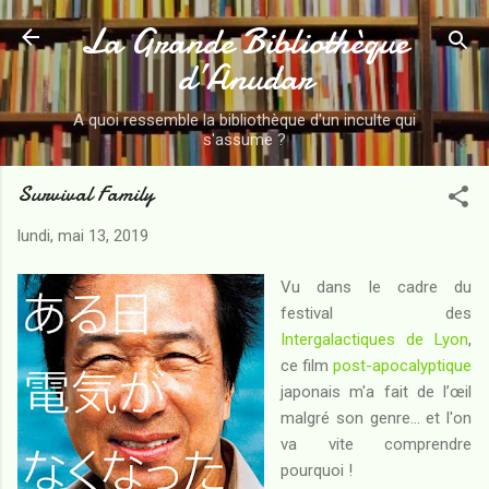
La Grande Bibliothèque
Accéder au contenu principal
d’Anudar
A quoi ressemble la bibliothèque d'un inculte qui
s'assume ?
Survival Family
lundi, mai 13, 2019
Vu dans le cadre du
festival des
Intergalactiques de Lyon
,
ce film
post-apocalyptique
japonais m'a fait de l’œil
malgré son genre... et l'on
va vite comprendre
pourquoi !