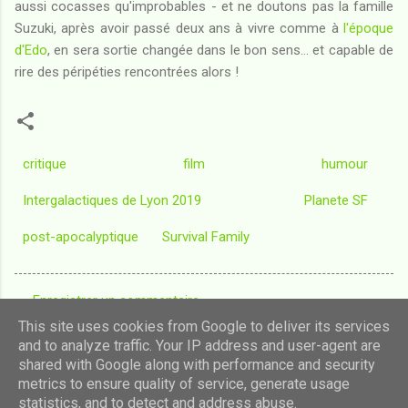
aussi cocasses qu'improbables - et ne doutons pas la famille
Suzuki, après avoir passé deux ans à vivre comme à
l'époque
d'Edo
, en sera sortie changée dans le bon sens... et capable de
rire des péripéties rencontrées alors !
critique
film
humour
Intergalactiques de Lyon 2019
Planete SF
post-apocalyptique
Survival Family
Enregistrer un commentaire
C
This site uses cookies from Google to deliver its services
o
and to analyze traffic. Your IP address and user-agent are
shared with Google along with performance and security
m
Fourni par Blogger
metrics to ensure quality of service, generate usage
m
statistics, and to detect and address abuse.