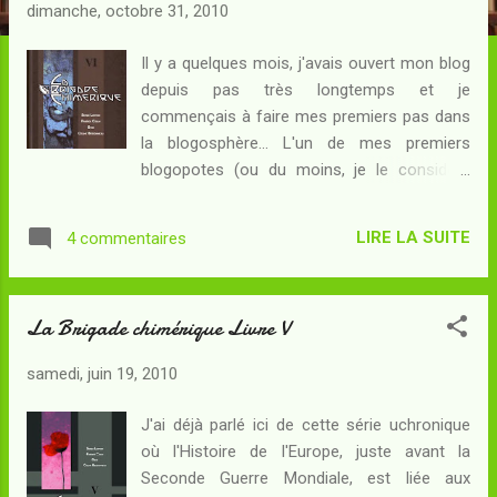
c
dimanche, octobre 31, 2010
l
e
Il y a quelques mois, j'avais ouvert mon blog
depuis pas très longtemps et je
s
commençais à faire mes premiers pas dans
la blogosphère... L'un de mes premiers
blogopotes (ou du moins, je le considère
comme tel) venait de publier un compte-
rendu sur une BD très originale, au titre
LIRE LA SUITE
4 commentaires
surprenant : La Brigade chimérique . Le sujet,
une histoire de super-héros en Europe à la
fin des années 1930, m'a semblé alléchant.
La Brigade chimérique Livre V
Cela tombait bien, c'était pour moi la veille
d'un jour de départ en vacances, voire même
samedi, juin 19, 2010
le jour du départ, et je prévoyais d'avoir un
peu de temps à tuer à Paris entre deux
J'ai déjà parlé ici de cette série uchronique
trains... De quoi me procurer dans une
où l'Histoire de l'Europe, juste avant la
librairie le premier tome de la série pour me
Seconde Guerre Mondiale, est liée aux
lancer dedans. Je ne fus pas long, dans le