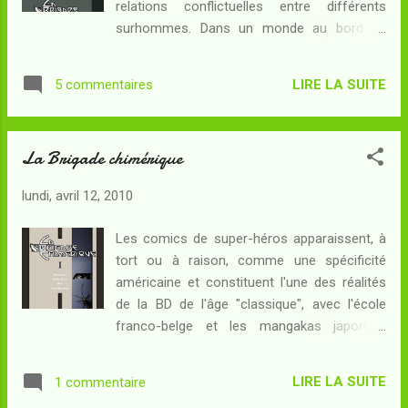
relations conflictuelles entre différents
TGV, à me dire que Guillaume le Traqueur
surhommes. Dans un monde au bord de
Stellaire (le blogopote sus-cité), avait bien
l'abîme, les super-héros européens
raison, parce qu'on tenait là aussi bien de la
cherchent à faire avancer chacun sa propre
bonne BD que de l'excellente SF. J'en ai déjà
LIRE LA SUITE
5 commentaires
cause. Et dans cet avant-dernier tome, la
parlé ici et là . Il s'avère que la série, en se
situation devient de plus en plus critique pour
concluant, ti...
certains d'entre eux... Résumé : Le monde ne
La Brigade chimérique
le sait pas encore, mais l'impossible a eu
lieu. Le Docteur Mabuse, maître de
lundi, avril 12, 2010
l'Allemagne, vient de signer un pacte de non-
agression avec son ennemi juré,
Les comics de super-héros apparaissent, à
l'organisation "Nous Autres" qui dirige l'Union
tort ou à raison, comme une spécificité
Soviétique. C'est un échec sans précédent
américaine et constituent l'une des réalités
pour la diplomatie de la France et du
de la BD de l'âge "classique", avec l'école
Royaume-Unis, et qui pèsera lourd sur le sort
franco-belge et les mangakas japonais.
de l'Europe. La Pologne est encerclée par
C'est ainsi que des personnages tels que
deux puissances hostiles prêtes à la rayer de
Superman, s'ils ont pu être parodiés par les
la carte. Déjà les zeppelins frappés de la
LIRE LA SUITE
1 commentaire
dessinateurs de l'école franco-belge, n'ont à
croix gammée d'une part, et d'autre part les