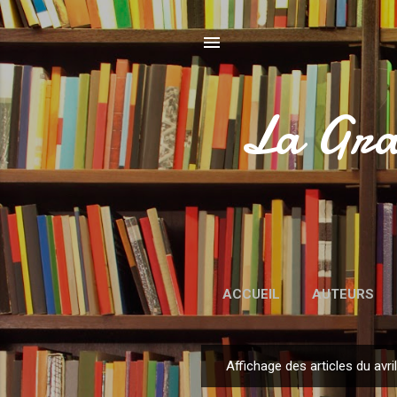
La Gra
ACCUEIL
AUTEURS
Affichage des articles du avri
A
r