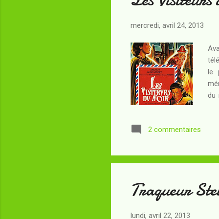
mercredi, avril 24, 2013
Ava
tél
le 
mén
du 
agr
com
2 commentaires
mau
Dom
Ter
Traqueur Stel
lundi, avril 22, 2013