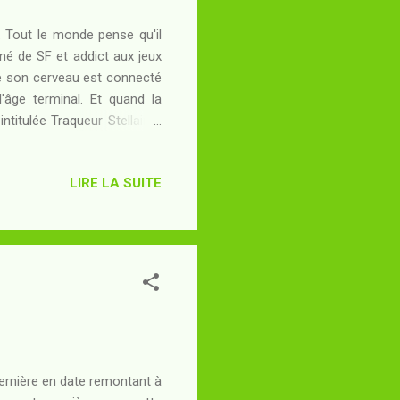
. Tout le monde pense qu'il
né de SF et addict aux jeux
ue son cerveau est connecté
l'âge terminal. Et quand la
itulée Traqueur Stellaire .
 partie robotisé, disposant
glomérat interstellaire à
LIRE LA SUITE
sée. Les extraterrestres, qui
, voués au nettoyage. Les
dernière en date remontant à