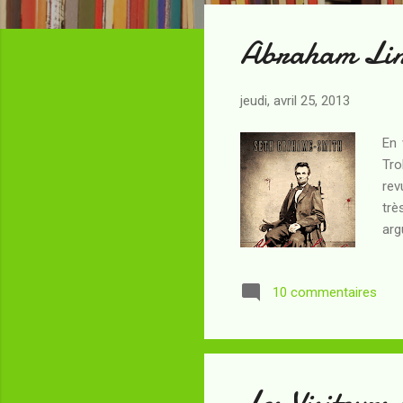
t
Abraham Linc
i
c
l
jeudi, avril 25, 2013
e
s
En 
Tro
rev
trè
arg
usé
pas
10 commentaires
néc
Vou
Pré
Les Visiteurs