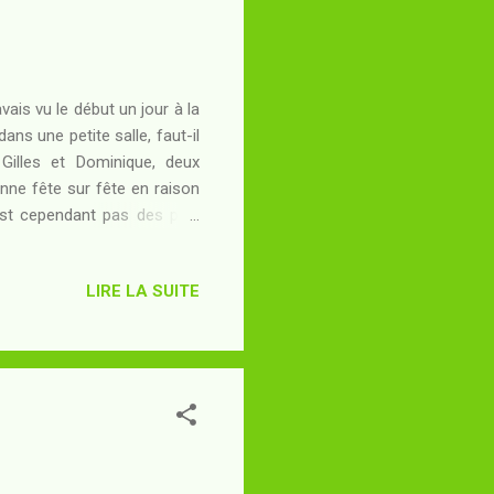
vais vu le début un jour à la
ans une petite salle, faut-il
Gilles et Dominique, deux
nne fête sur fête en raison
est cependant pas des plus
i ne conçoit pas le mariage
! Aussi voit-il d'un très
LIRE LA SUITE
ait pas, c'est que Gilles et
our semer le désespoir sur
on gendre ne ris...