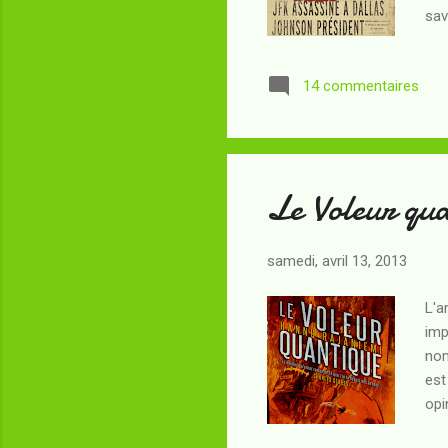
sav
mes
ima
14 commentaires
nat
com
sui
Le Voleur qu
samedi, avril 13, 2013
L'a
imp
nom
est
op
inf