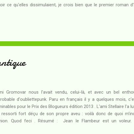
oir ce qu'elles dissimulaient, je crois bien que le premier roman d
 mains était l'un de ceux de King - Le Fléau , peut-être, ou Ça , qui
ges de couvertures à elles seules avaient suffi à m'inquiéter ma
ure curieuse, j'avais été jusqu'à feuilleter l'un ou l'autre de ces l
prendre que je ne tenais pas à en savoir plus. Pourtant, ce ne fut pa
te moult échos inté...
antique
mi Gromovar nous l'avait vendu, celui-là, et avec un bel entho
robable d'oubliettepunk. Paru en français il y a quelques mois, c'e
inables pour le Prix des Blogueurs édition 2013 . L'ami Stellaire l'a lu
 ressorti fort déçu de son propre aveu : voilà donc de quoi m'in
inion. Quod feci . Résumé : Jean le Flambeur est un voleur.
ormatique où il vit et revit sans cesse le paradoxe du prisonnier, aux 