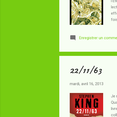
l'E
lec
eff
foi
déf
fur
Enregistrer un comme
qu'
mê
l'A
22/11/63
mardi, avril 16, 2013
Je 
Qua
liv
col