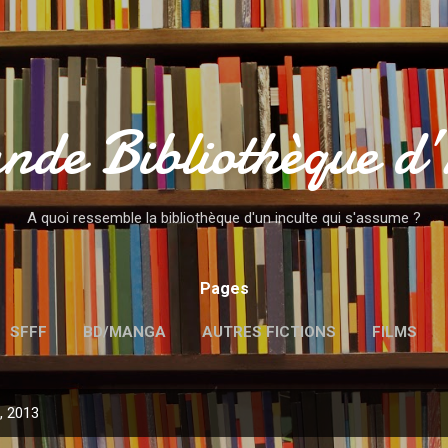
Accéder au contenu principal
nde Bibliothèque d
A quoi ressemble la bibliothèque d'un inculte qui s'assume ?
Pages
SFFF
BD/MANGA
AUTRES FICTIONS
FILMS
MENTIONS LÉGALES
l, 2013