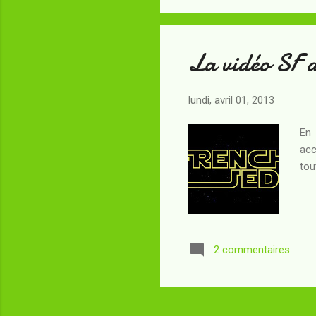
occ
La vidéo SF d
lundi, avril 01, 2013
En 
acc
tou
2 commentaires