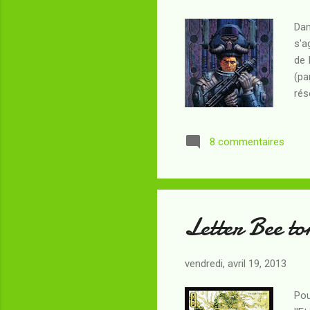
Dan
s'a
de 
(pa
rés
Rés
d'u
8 commentaires
l'i
occ
Tra
Letter Bee to
vendredi, avril 19, 2013
Pou