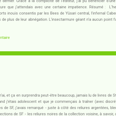
té dernier. Grâce à la complicité de l'éditeur, j'ai pu bénéficier d'
ture que j'attendais avec une certaine impatience. Résumé : L'he
orts inouïs consentis par les Bees de Yûsari central, l'infernal Ca
s de plus de leur abnégation. L'insectarmure géant n'a aucun point fa
orme pour adopter une apparence presque humaine, comme si tout l
 et à mesure que les Bees lui tirent dessus venait lui donner u
ntaire
épuisé, va décider de se jeter dans la bataille une dernière fois, au
me de son âme. Existe-t-il un moyen d'arrêter la créature 
mberground ? Et si ce moyen est-il à porté...
n'ai, et ça en surprendra peut-être beaucoup, jamais lu de livres de 
nd j'étais adolescent et que je commençais à traîner (avec discr
res de SF, j'avais remarqué - juste à côté des reliures argentées, bl
lections de SF - les reliures noires de la collection voisine, à savoir, 