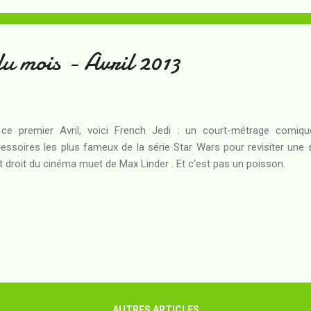
idental, avec lecture de gauche à droite) vient à point nommé pour en
u mois - Avril 2013
ce premier Avril, voici French Jedi : un court-métrage comiqu
essoires les plus fameux de la série Star Wars pour revisiter une si
t droit du cinéma muet de Max Linder . Et c'est pas un poisson.
AUTRES ARTICLES