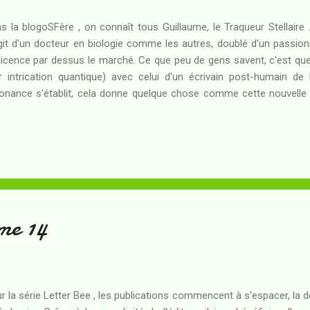
s la blogoSFère , on connaît tous Guillaume, le Traqueur Stellaire 
git d'un docteur en biologie comme les autres, doublé d'un passion
licence par dessus le marché. Ce que peu de gens savent, c'est q
r intrication quantique) avec celui d'un écrivain post-humain de 
onance s'établit, cela donne quelque chose comme cette nouvelle int
umé : X. Halejan est Traqueur. Un Traqueur, c'est un être humain en
ne base de connaissance minimale, au service de l'UGIT, un con
déologie capitaliste. En ces temps futurs, l'espèce humaine est privati
upent les mondes convoités par l'UGIT, sont déclarés nuisibles
queurs ont pour mission de "finir le travail" après le ...
me 14
r la série Letter Bee , les publications commencent à s'espacer, la 