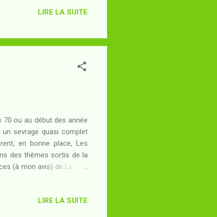
ntrôlée par une civilisation
LIRE LA SUITE
ient le tirer de sa prison :
re plus précis dans la ville
es 70 ou au début des année
is un sevrage quasi complet
rent, en bonne place, Les
ns des thèmes sortis de la
nces (à mon avis) de La Nuit
que, j'ai eu l'occasion de la
 rumeurs ont commencé à se
LIRE LA SUITE
plus tard, alors que la suite
e manga (publié dans le sens