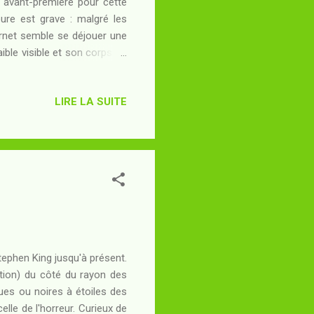
une avant-première pour cette
ure est grave : malgré les
bernet semble se déjouer une
ible visible et son corps se
e "coeur" qu'il absorbe au
ne personnalité. Lag, bien
LIRE LA SUITE
 péril de sa vie et peut-être
lâchée par "Reverse" sur
Stephen King jusqu'à présent.
étion) du côté du rayon des
eues ou noires à étoiles des
celle de l'horreur. Curieux de