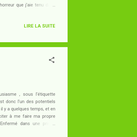
'horreur que j'aie tenu dans
 sait. Je me souviens que les
is l'adolescent étant d'une
LIRE LA SUITE
ivres : cela m'avait suffi à
s faute d'en recevoir par la
usiasme , sous l'étiquette
st donc l'un des potentiels
 il y a quelques temps, et en
citer à me faire ma propre
 Enfermé dans une prison
mains de gardiens IA, l'enfer