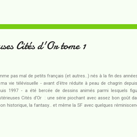
 pour lui virtuel quelque part dans une partie du Système solaire co
t-humaine. Un jour, pourtant, une guerrière venue du Nuage de Oort v
n des dieux du Sobornost a besoin de ses talents, sur Mars et pour êt
ade connue sous le nom de l'Oubliette. Or, Jean connaît bi...
ses Cités d'Or tome 1
me pas mal de petits français (et autres...) nés à la fin des anné
 ma vie télévisuelle - avant d'être réduite à peau de chagrin depu
uis 1997 - a été bercée de dessins animés parmi lesquels figu
térieuses Cités d'Or : une série piochant avec assez bon goût da
tion historique, la fantasy... et même la SF avec quelques réminisce
 Temps de René Barjavel. Rare série animée dont j'aie vu la fin à l'épo
écouvrir au début des années 2000, à peu près au moment où des
andre sur le Net au sujet d'une éventuelle suite. Une dizaine d'années 
 sur le point d'être diffusée à la télévision, voici qu'un projet d