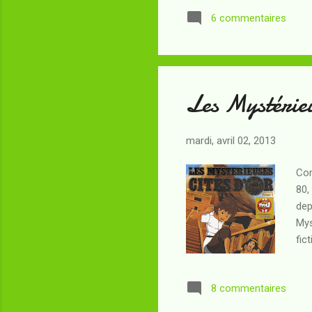
est
6 commentaires
pos
l'u
nom
Les Mystérieu
mardi, avril 02, 2013
Com
80,
dep
Mys
fic
des
red
8 commentaires
rép
est