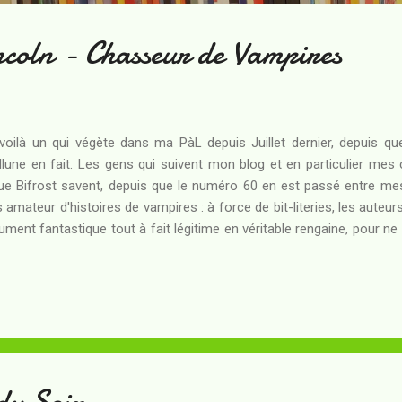
oln - Chasseur de Vampires
voilà un qui végète dans ma PàL depuis Juillet dernier, depuis que je
llune en fait. Les gens qui suivent mon blog et en particulier mes 
ue Bifrost savent, depuis que le numéro 60 en est passé entre me
s amateur d'histoires de vampires : à force de bit-literies, les aute
ument fantastique tout à fait légitime en véritable rengaine, pour ne p
e jusqu'à la corde. Néanmoins, alléché par la BA bien trash de l'adap
 allé voir : il m'a suffi de lire l'avis du sieur Odieux Connard pou
essaire), je me suis dit que celui-ci valait quand même la peine qu
s croyez tout savoir sur Abraham Lincoln, celui que l'on présente 
sident des Etats-Unis ? Ce que peu de gens savent, ...
 du Soir