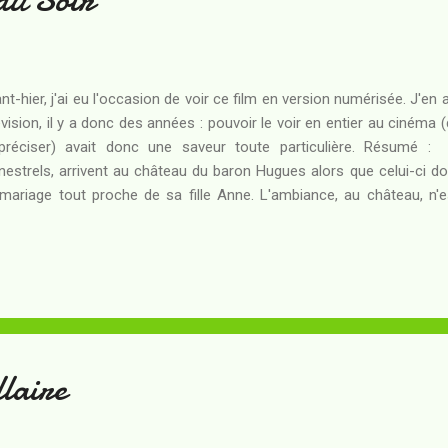
nt-hier, j'ai eu l'occasion de voir ce film en version numérisée. J'en a
évision, il y a donc des années : pouvoir le voir en entier au cinéma (d
préciser) avait donc une saveur toute particulière. Résumé : 
estrels, arrivent au château du baron Hugues alors que celui-ci do
mariage tout proche de sa fille Anne. L'ambiance, au château, n'
éables, car le futur mari de la jeune femme est un homme dur, qu
me un engagement amoureux mais comme un titre de propriété 
vais oeil l'effet des chansons de Gilles sur sa future. Ce qu'il ne s
inique sont des âmes damnées, envoyées par le Malin lui-même p
re. Pris dans un faisceau de sentiments contradictoires, le baron et s
laire