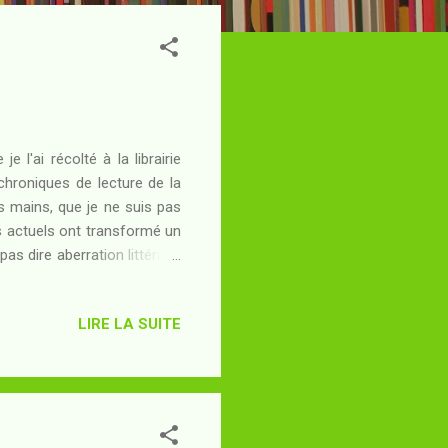
 l'ai récolté à la librairie
chroniques de lecture de la
s mains, que je ne suis pas
urs actuels ont transformé un
as dire aberration littéraire
tation filmée (que je ne suis
r décider que ce n'était pas
LIRE LA SUITE
e je m'y intéresse. Résumé :
parfois comme le plus grand