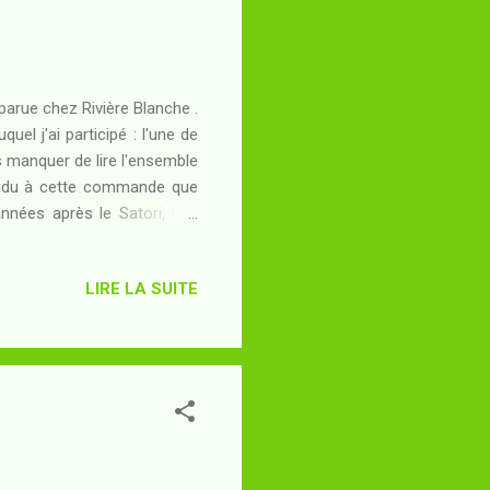
 parue chez Rivière Blanche .
uel j'ai participé : l'une de
s manquer de lire l'ensemble
pondu à cette commande que
années après le Satori, une
ards de l'Admin viennent de
er un exode incertain vers le
LIRE LA SUITE
uvelles règles du monde ? Le
s, m'a permis de comprendre