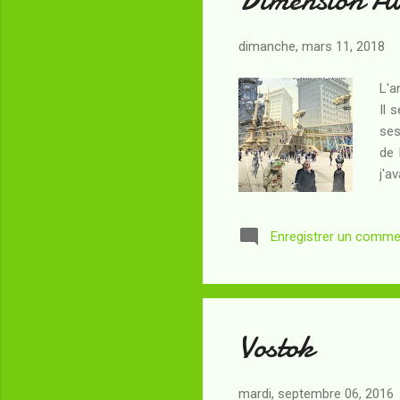
dimanche, mars 11, 2018
L'a
Il 
ses
de 
j'a
com
réa
Enregistrer un comme
Sud
sou
le 
Vostok
mardi, septembre 06, 2016