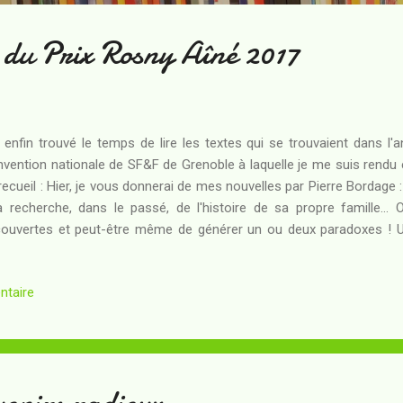
s du Prix Rosny Aîné 2017
i enfin trouvé le temps de lire les textes qui se trouvaient dans l'a
vention nationale de SF&F de Grenoble à laquelle je me suis rendu e
recueil : Hier, je vous donnerai de mes nouvelles par Pierre Bordage
a recherche, dans le passé, de l'histoire de sa propre famille...
ouvertes et peut-être même de générer un ou deux paradoxes ! U
t honnête du grand conteur de la SF en français : un joli texte human
le part, tout le temps par Christian Chavassieux : au cœur d'une
ntaire
ervateur joue et rejoue des circonstances destinées à identifier un
ne des habitantes... Par l'auteur des Nefs de Pangée , une histoire h
ficile à saisir que la précédente. C'est un peu dommage... Les A...
enirs radieux