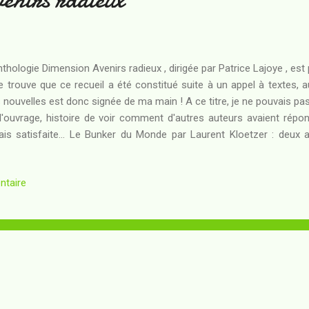
nthologie Dimension Avenirs radieux , dirigée par Patrice Lajoye , est
se trouve que ce recueil a été constitué suite à un appel à textes, auq
 nouvelles est donc signée de ma main ! A ce titre, je ne pouvais pa
l'ouvrage, histoire de voir comment d'autres auteurs avaient ré
vais satisfaite... Le Bunker du Monde par Laurent Kloetzer : deux 
munauté helvète lutte contre les "marcheurs". Alors que des pill
liser un raid meurtrier, ses dirigeants se déchirent : faut-il envisag
ntaire
... ou bien tenter, coûte que coûte, d'apprendre à vivre selon les no
venir que je garde d' Anamnèse de Lady Star , s'il est très mauvai
sens à donner au mot Satori dans ce te...