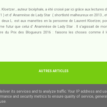
L. Kloetzer , auteur bicéphale, a été croisé par ici grâce aux lectures 
1 ) et d' Anamnèse de Lady Star ( shortlisté malheureux en 2013 , et j
 deux L. est aux manettes en la personne de Laurent Kloetzer, po
e futur que celui d' Anamnèse de Lady Star . Il s'agissait de mon
re du Prix des Blogueurs 2016 : faisons les choses comme il le
sumé : Un futur proche, où le spectre du réchauffement cli
nements météorologiques extrêmes qui se multiplient. Au Chili, Leon
rain aux ordres du Cartel, menacée en permanence par les drones 
voir de faire pleuvoir la mort sur les têtes de leurs ennemis. Alors
reprise criminelle à coups de revolver et de mystique chamanique m
...
AUTRES ARTICLES
Fourni par Blogger
liver its services and to analyze traffic. Your IP address and u
rmance and security metrics to ensure quality of service, gener
Images de thèmes de
luoman
use.