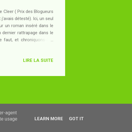
de Cleer ( Prix des Blogueurs
'avais détesté). Ici, un seul
ur un roman inséré dans le
 dernier rattrapage dans le
 faut, et chroniquons-le !
matique hante chacun des
ora est la soeur d'un petit
LIRE LA SUITE
des Andins qui disposent du
 que son frère Juan gère son
êlée de christianisme, elle
ser-agent
ate usage
LEARN MORE
GOT IT