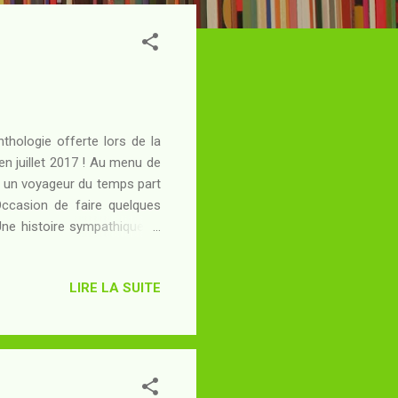
nthologie offerte lors de la
n juillet 2017 ! Au menu de
 : un voyageur du temps part
 Occasion de faire quelques
ne histoire sympathique et
iste pour ouvrir ce recueil.
 utopie en construction, un
LIRE LA SUITE
 éventuel problème posé par
umaniste elle aussi mais plus