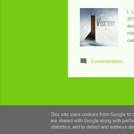
L. 
201
des
mêm
cad
Ré
évé
2 commentaires
par
pou
ent
doit
This site uses cookies from Google to de
are shared with Google along with perfo
statistics, and to detect and address ab