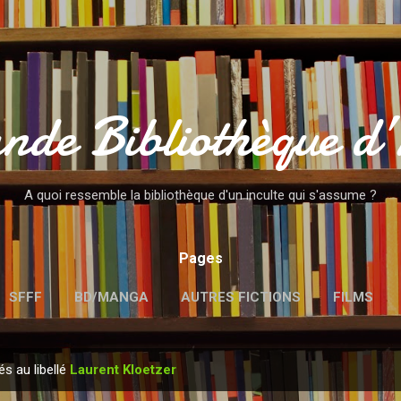
Accéder au contenu principal
nde Bibliothèque d
A quoi ressemble la bibliothèque d'un inculte qui s'assume ?
Pages
SFFF
BD/MANGA
AUTRES FICTIONS
FILMS
MENTIONS LÉGALES
és au libellé
Laurent Kloetzer